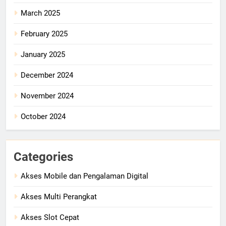
March 2025
February 2025
January 2025
December 2024
November 2024
October 2024
Categories
Akses Mobile dan Pengalaman Digital
Akses Multi Perangkat
Akses Slot Cepat