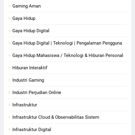
Gaming Aman
Gaya Hidup
Gaya Hidup Digital
Gaya Hidup Digital | Teknologi | Pengalaman Pengguna
Gaya Hidup Mahasiswa / Teknologi & Hiburan Personal
Hiburan Interaktif
Industri Gaming
Industri Perjudian Online
Infrastruktur
Infrastruktur Cloud & Observabilitas Sistem
Infrastruktur Digital