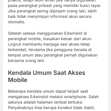
pada perangkat pribadi yang memiliki kunci layar.
Jika perangkat sering dipinjam orang lain, lebih
baik tidak menyimpan informasi akun secara
otomatis.
Setelah selesai menggunakan Edwinslot di
perangkat mobile, biasakan keluar dari akun.
Logout membantu menjaga sesi akses tetap
terkendali, terutama jika pengguna berada di
tempat umum atau perangkat pernah digunakan
bersama orang lain.
Kendala Umum Saat Akses
Mobile
Beberapa kendala umum dapat terjadi saat
mengakses Edwinslot melalui smartphone. Salah
satunya adalah halaman lambat terbuka.
Penyebabnya bisa berupa koneksi tidak stabil,