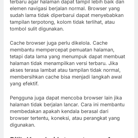
terbaru agar halaman dapat tampil lebih baik dan
elemen navigasi berjalan normal. Browser yang
sudah lama tidak diperbarui dapat menyebabkan
tampilan terpotong, kolom tidak terlihat, atau
tombol sulit digunakan.
Cache browser juga perlu dikelola. Cache
membantu mempercepat pemuatan halaman,
tetapi data lama yang menumpuk dapat membuat
halaman tidak menampilkan versi terbaru. Jika
akses terasa lambat atau tampilan tidak normal,
membersihkan cache bisa menjadi langkah awal
yang efektif.
Pengguna juga dapat mencoba browser lain jika
halaman tidak berjalan lancar. Cara ini membantu
membedakan apakah kendala berasal dari
browser tertentu, koneksi, atau perangkat yang
digunakan.