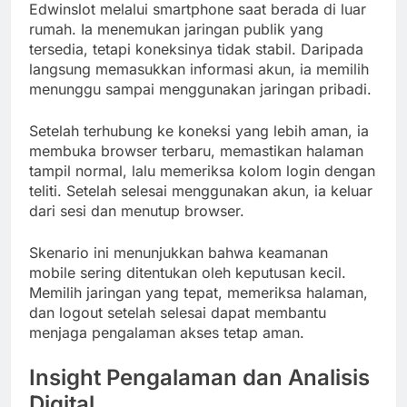
Edwinslot melalui smartphone saat berada di luar
rumah. Ia menemukan jaringan publik yang
tersedia, tetapi koneksinya tidak stabil. Daripada
langsung memasukkan informasi akun, ia memilih
menunggu sampai menggunakan jaringan pribadi.
Setelah terhubung ke koneksi yang lebih aman, ia
membuka browser terbaru, memastikan halaman
tampil normal, lalu memeriksa kolom login dengan
teliti. Setelah selesai menggunakan akun, ia keluar
dari sesi dan menutup browser.
Skenario ini menunjukkan bahwa keamanan
mobile sering ditentukan oleh keputusan kecil.
Memilih jaringan yang tepat, memeriksa halaman,
dan logout setelah selesai dapat membantu
menjaga pengalaman akses tetap aman.
Insight Pengalaman dan Analisis
Digital