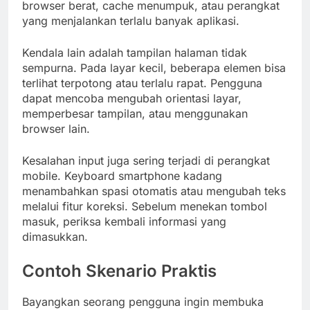
browser berat, cache menumpuk, atau perangkat
yang menjalankan terlalu banyak aplikasi.
Kendala lain adalah tampilan halaman tidak
sempurna. Pada layar kecil, beberapa elemen bisa
terlihat terpotong atau terlalu rapat. Pengguna
dapat mencoba mengubah orientasi layar,
memperbesar tampilan, atau menggunakan
browser lain.
Kesalahan input juga sering terjadi di perangkat
mobile. Keyboard smartphone kadang
menambahkan spasi otomatis atau mengubah teks
melalui fitur koreksi. Sebelum menekan tombol
masuk, periksa kembali informasi yang
dimasukkan.
Contoh Skenario Praktis
Bayangkan seorang pengguna ingin membuka