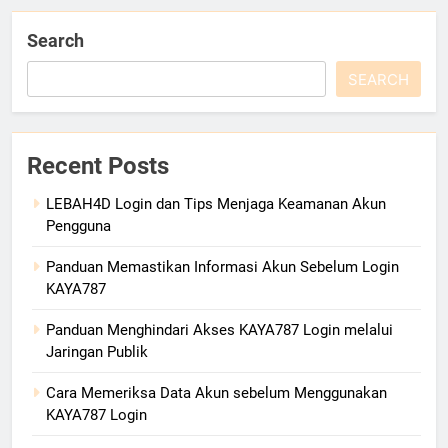
Search
SEARCH
Recent Posts
LEBAH4D Login dan Tips Menjaga Keamanan Akun
Pengguna
Panduan Memastikan Informasi Akun Sebelum Login
KAYA787
Panduan Menghindari Akses KAYA787 Login melalui
Jaringan Publik
Cara Memeriksa Data Akun sebelum Menggunakan
KAYA787 Login