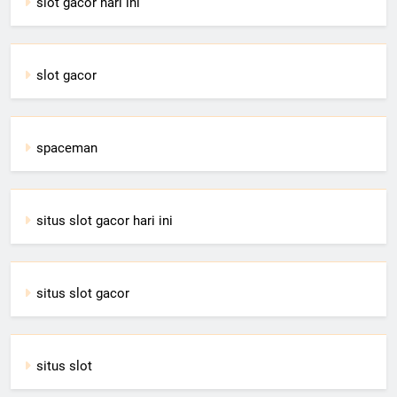
slot gacor hari ini
slot gacor
spaceman
situs slot gacor hari ini
situs slot gacor
situs slot