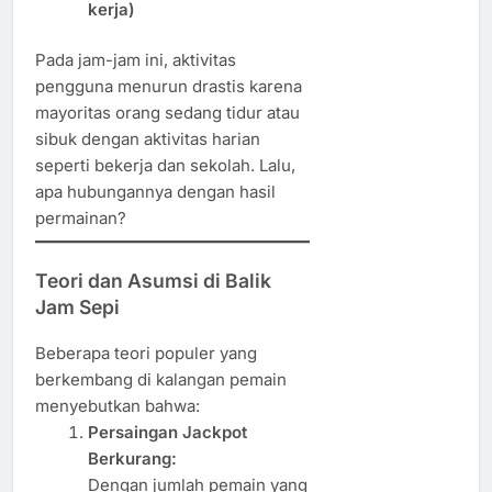
kerja)
Pada jam-jam ini, aktivitas
pengguna menurun drastis karena
mayoritas orang sedang tidur atau
sibuk dengan aktivitas harian
seperti bekerja dan sekolah. Lalu,
apa hubungannya dengan hasil
permainan?
Teori dan Asumsi di Balik
Jam Sepi
Beberapa teori populer yang
berkembang di kalangan pemain
menyebutkan bahwa:
Persaingan Jackpot
Berkurang:
Dengan jumlah pemain yang