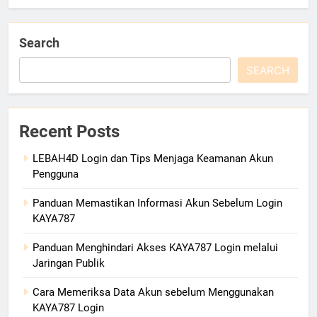
Search
SEARCH
Recent Posts
LEBAH4D Login dan Tips Menjaga Keamanan Akun
Pengguna
Panduan Memastikan Informasi Akun Sebelum Login
KAYA787
Panduan Menghindari Akses KAYA787 Login melalui
Jaringan Publik
Cara Memeriksa Data Akun sebelum Menggunakan
KAYA787 Login