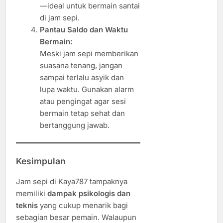
—ideal untuk bermain santai
di jam sepi.
Pantau Saldo dan Waktu
Bermain:
Meski jam sepi memberikan
suasana tenang, jangan
sampai terlalu asyik dan
lupa waktu. Gunakan alarm
atau pengingat agar sesi
bermain tetap sehat dan
bertanggung jawab.
Kesimpulan
Jam sepi di Kaya787 tampaknya
memiliki
dampak psikologis dan
teknis
yang cukup menarik bagi
sebagian besar pemain. Walaupun