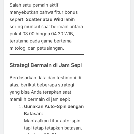
Salah satu pemain aktif
menyebutkan bahwa fitur bonus
seperti
Scatter atau Wild
lebih
sering muncul saat bermain antara
pukul 03.00 hingga 04.30 WIB,
terutama pada game bertema
mitologi dan petualangan.
Strategi Bermain di Jam Sepi
Berdasarkan data dan testimoni di
atas, berikut beberapa strategi
yang bisa Anda terapkan saat
memilih bermain di jam sepi:
Gunakan Auto-Spin dengan
Batasan:
Manfaatkan fitur auto-spin
tapi tetap tetapkan batasan,