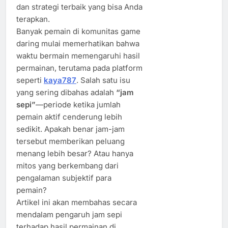
dan strategi terbaik yang bisa Anda
terapkan.
Banyak pemain di komunitas game
daring mulai memerhatikan bahwa
waktu bermain memengaruhi hasil
permainan, terutama pada platform
seperti
kaya787
. Salah satu isu
yang sering dibahas adalah
“jam
sepi”
—periode ketika jumlah
pemain aktif cenderung lebih
sedikit. Apakah benar jam-jam
tersebut memberikan peluang
menang lebih besar? Atau hanya
mitos yang berkembang dari
pengalaman subjektif para
pemain?
Artikel ini akan membahas secara
mendalam pengaruh jam sepi
terhadap hasil permainan di