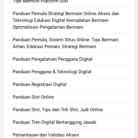
Tips Memilih Platform Slot
Panduan Pemula Strategi Bermain Online Akses dan
Teknologi Edukasi Digital Kemudahan Bermain
Optimalisasi Pengalaman Bermain
Panduan Pemula, Sistem Situs Online, Tips Bermain
Aman, Edukasi Pemain, Strategi Bermain
Panduan Pengalaman Pengguna Digital
Panduan Pengguna & Teknologi Digital
Panduan Registrasi Digital
Panduan Slot Online
Panduan Slot, Tips dan Trik Slot, Judi Online
Panduan Tren Digital Bertanggung Jawab
Pemantauan dan Validasi Akses