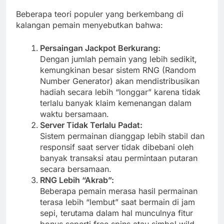
Beberapa teori populer yang berkembang di
kalangan pemain menyebutkan bahwa:
Persaingan Jackpot Berkurang:
Dengan jumlah pemain yang lebih sedikit,
kemungkinan besar sistem RNG (Random
Number Generator) akan mendistribusikan
hadiah secara lebih “longgar” karena tidak
terlalu banyak klaim kemenangan dalam
waktu bersamaan.
Server Tidak Terlalu Padat:
Sistem permainan dianggap lebih stabil dan
responsif saat server tidak dibebani oleh
banyak transaksi atau permintaan putaran
secara bersamaan.
RNG Lebih “Akrab”:
Beberapa pemain merasa hasil permainan
terasa lebih “lembut” saat bermain di jam
sepi, terutama dalam hal munculnya fitur
bonus seperti free spins atau simbol wild.