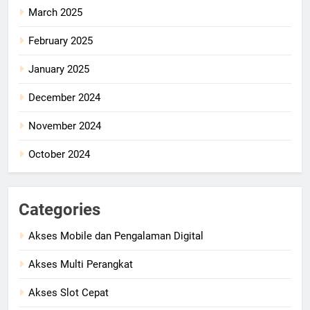
March 2025
February 2025
January 2025
December 2024
November 2024
October 2024
Categories
Akses Mobile dan Pengalaman Digital
Akses Multi Perangkat
Akses Slot Cepat