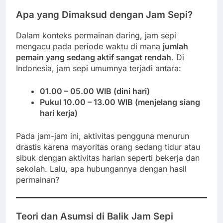
Apa yang Dimaksud dengan Jam Sepi?
Dalam konteks permainan daring, jam sepi
mengacu pada periode waktu di mana
jumlah
pemain yang sedang aktif sangat rendah
. Di
Indonesia, jam sepi umumnya terjadi antara:
01.00 – 05.00 WIB (dini hari)
Pukul 10.00 – 13.00 WIB (menjelang siang
hari kerja)
Pada jam-jam ini, aktivitas pengguna menurun
drastis karena mayoritas orang sedang tidur atau
sibuk dengan aktivitas harian seperti bekerja dan
sekolah. Lalu, apa hubungannya dengan hasil
permainan?
Teori dan Asumsi di Balik Jam Sepi