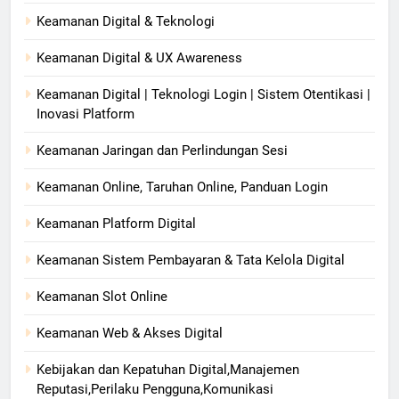
Keamanan Digital & Teknologi
Keamanan Digital & UX Awareness
Keamanan Digital | Teknologi Login | Sistem Otentikasi |
Inovasi Platform
Keamanan Jaringan dan Perlindungan Sesi
Keamanan Online, Taruhan Online, Panduan Login
Keamanan Platform Digital
Keamanan Sistem Pembayaran & Tata Kelola Digital
Keamanan Slot Online
Keamanan Web & Akses Digital
Kebijakan dan Kepatuhan Digital,Manajemen
Reputasi,Perilaku Pengguna,Komunikasi