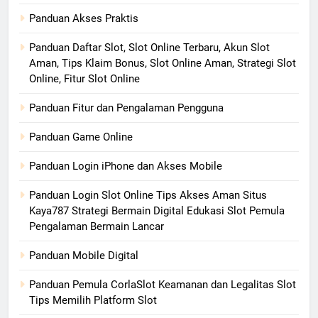
Panduan Akses Praktis
Panduan Daftar Slot, Slot Online Terbaru, Akun Slot
Aman, Tips Klaim Bonus, Slot Online Aman, Strategi Slot
Online, Fitur Slot Online
Panduan Fitur dan Pengalaman Pengguna
Panduan Game Online
Panduan Login iPhone dan Akses Mobile
Panduan Login Slot Online Tips Akses Aman Situs
Kaya787 Strategi Bermain Digital Edukasi Slot Pemula
Pengalaman Bermain Lancar
Panduan Mobile Digital
Panduan Pemula CorlaSlot Keamanan dan Legalitas Slot
Tips Memilih Platform Slot