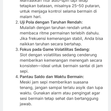
Manfaatkan fitur auto-spin tapi tetap
tetapkan batasan, misalnya 25–50 putaran,
untuk menjaga kontrol selama bermain di
malam hari.
Uji Pola dengan Taruhan Rendah:
Mulailah dengan taruhan rendah untuk
membaca ritme permainan terlebih dahulu.
Jika frekuensi kemenangan stabil, Anda bisa
naikkan taruhan secara bertahap.
Fokus pada Game Volatilitas Sedang:
Slot dengan volatilitas sedang cenderung
memberikan kemenangan menengah secara
konsisten—ideal untuk bermain santai di jam
sepi.
Pantau Saldo dan Waktu Bermain:
Meski jam sepi memberikan suasana
tenang, jangan sampai terlalu asyik dan lupa
waktu. Gunakan alarm atau pengingat agar
sesi bermain tetap sehat dan bertanggung
jawab.