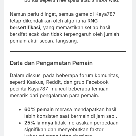
Namun perlu diingat, semua game di Kaya787
tetap dikendalikan oleh algoritma
RNG
bersertifikasi
, yang memastikan setiap hasil
bersifat acak dan tidak terpengaruh oleh jumlah
pemain aktif secara langsung.
Data dan Pengamatan Pemain
Dalam diskusi pada beberapa forum komunitas,
seperti Kaskus, Reddit, dan grup Facebook
pecinta Kaya787, muncul beberapa temuan
menarik dari pengalaman para pemain:
60% pemain
merasa mendapatkan hasil
lebih konsisten saat bermain di jam sepi.
25% lainnya
tidak merasakan perbedaan
signifikan dan menyebutkan faktor