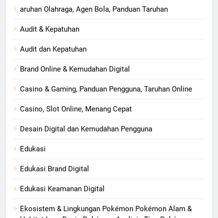
aruhan Olahraga, Agen Bola, Panduan Taruhan
Audit & Kepatuhan
Audit dan Kepatuhan
Brand Online & Kemudahan Digital
Casino & Gaming, Panduan Pengguna, Taruhan Online
Casino, Slot Online, Menang Cepat
Desain Digital dan Kemudahan Pengguna
Edukasi
Edukasi Brand Digital
Edukasi Keamanan Digital
Ekosistem & Lingkungan Pokémon Pokémon Alam &