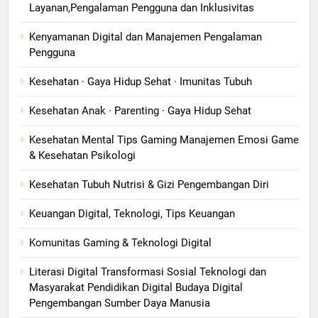
Layanan,Pengalaman Pengguna dan Inklusivitas
Kenyamanan Digital dan Manajemen Pengalaman
Pengguna
Kesehatan · Gaya Hidup Sehat · Imunitas Tubuh
Kesehatan Anak · Parenting · Gaya Hidup Sehat
Kesehatan Mental Tips Gaming Manajemen Emosi Game
& Kesehatan Psikologi
Kesehatan Tubuh Nutrisi & Gizi Pengembangan Diri
Keuangan Digital, Teknologi, Tips Keuangan
Komunitas Gaming & Teknologi Digital
Literasi Digital Transformasi Sosial Teknologi dan
Masyarakat Pendidikan Digital Budaya Digital
Pengembangan Sumber Daya Manusia