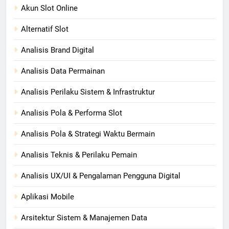
Akun Slot Online
Alternatif Slot
Analisis Brand Digital
Analisis Data Permainan
Analisis Perilaku Sistem & Infrastruktur
Analisis Pola & Performa Slot
Analisis Pola & Strategi Waktu Bermain
Analisis Teknis & Perilaku Pemain
Analisis UX/UI & Pengalaman Pengguna Digital
Aplikasi Mobile
Arsitektur Sistem & Manajemen Data