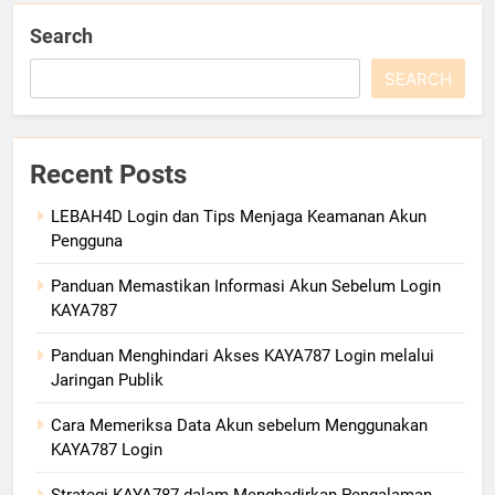
Search
SEARCH
Recent Posts
LEBAH4D Login dan Tips Menjaga Keamanan Akun
Pengguna
Panduan Memastikan Informasi Akun Sebelum Login
KAYA787
Panduan Menghindari Akses KAYA787 Login melalui
Jaringan Publik
Cara Memeriksa Data Akun sebelum Menggunakan
KAYA787 Login
Strategi KAYA787 dalam Menghadirkan Pengalaman