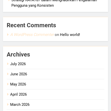
Pengguna yang Konsisten
Recent Comments
A WordPress Commenter
on
Hello world!
Archives
July 2026
June 2026
May 2026
April 2026
March 2026