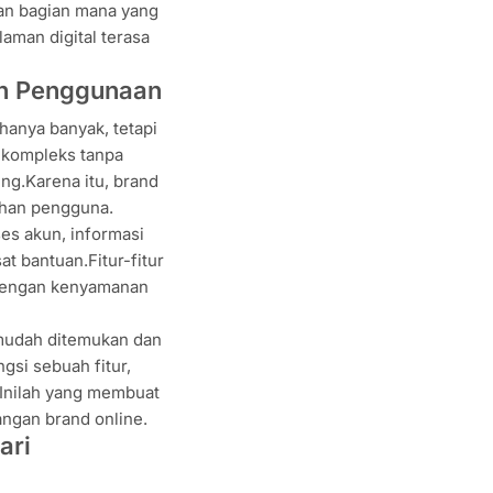
an bagian mana yang
aman digital terasa
n Penggunaan
 hanya banyak, tetapi
u kompleks tanpa
g.Karena itu, brand
uhan pengguna.
ses akun, informasi
t bantuan.Fitur-fitur
 dengan kenyamanan
mudah ditemukan dan
gsi sebuah fitur,
Inilah yang membuat
ngan brand online.
ari