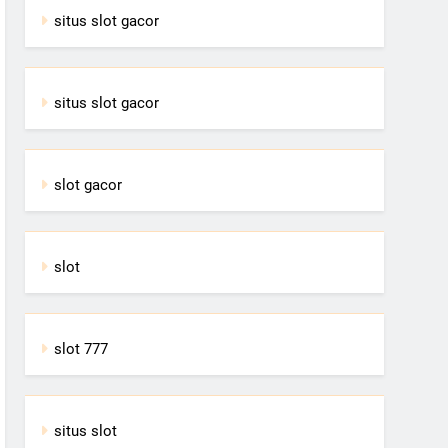
situs slot gacor
situs slot gacor
slot gacor
slot
slot 777
situs slot