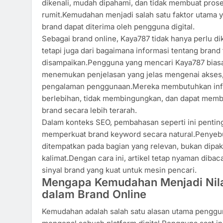
dikenali, mudah dipahami, dan tidak membuat prose
rumit.Kemudahan menjadi salah satu faktor utama
brand dapat diterima oleh pengguna digital.
Sebagai brand online, Kaya787 tidak hanya perlu dik
tetapi juga dari bagaimana informasi tentang brand
disampaikan.Pengguna yang mencari Kaya787 biasa
menemukan penjelasan yang jelas mengenai akses, 
pengalaman penggunaan.Mereka membutuhkan info
berlebihan, tidak membingungkan, dan dapat me
brand secara lebih terarah.
Dalam konteks SEO, pembahasan seperti ini penti
memperkuat brand keyword secara natural.Penyeb
ditempatkan pada bagian yang relevan, bukan dipaks
kalimat.Dengan cara ini, artikel tetap nyaman dibac
sinyal brand yang kuat untuk mesin pencari.
Mengapa Kemudahan Menjadi Nila
dalam Brand Online
Kemudahan adalah salah satu alasan utama penggu