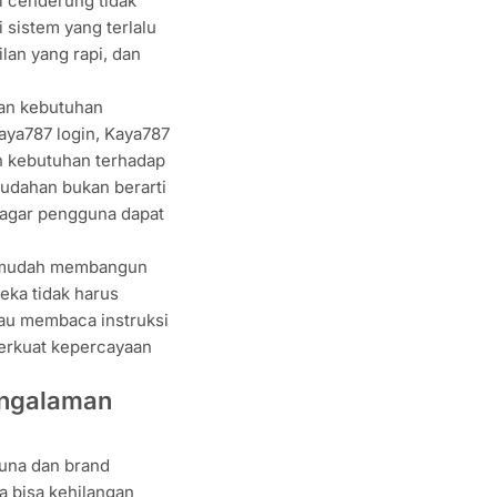
i cenderung tidak
sistem yang terlalu
lan yang rapi, dan
gan kebutuhan
Kaya787 login, Kaya787
n kebutuhan terhadap
udahan bukan berarti
 agar pengguna dapat
h mudah membangun
eka tidak harus
tau membaca instruksi
erkuat kepercayaan
engalaman
guna dan brand
 bisa kehilangan