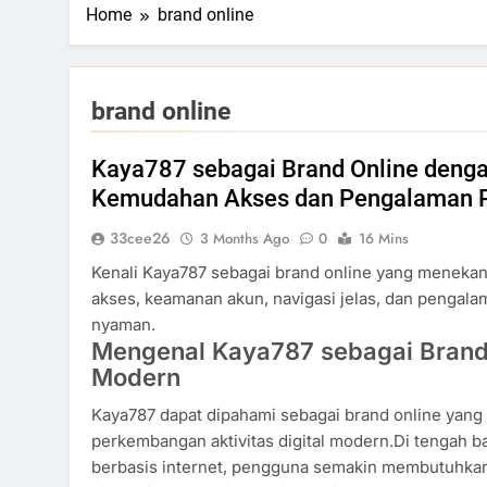
Home
brand online
brand online
Kaya787 sebagai Brand Online deng
Kemudahan Akses dan Pengalaman 
33cee26
3 Months Ago
0
16 Mins
Kenali Kaya787 sebagai brand online yang menek
akses, keamanan akun, navigasi jelas, dan pengalam
nyaman.
Mengenal Kaya787 sebagai Brand
Modern
Kaya787 dapat dipahami sebagai brand online yang
perkembangan aktivitas digital modern.Di tengah b
berbasis internet, pengguna semakin membutuhka