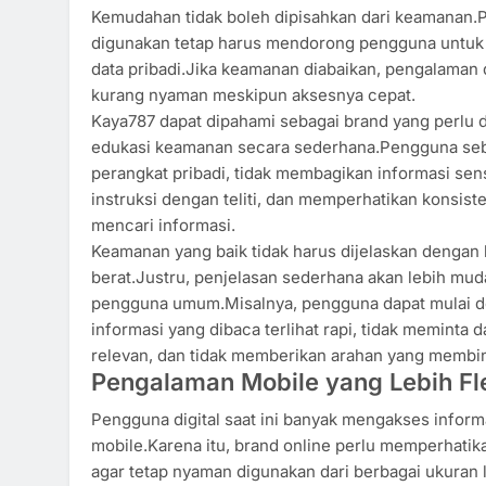
Kemudahan tidak boleh dipisahkan dari keamanan.
digunakan tetap harus mendorong pengguna untuk
data pribadi.Jika keamanan diabaikan, pengalaman d
kurang nyaman meskipun aksesnya cepat.
Kaya787 dapat dipahami sebagai brand yang perlu 
edukasi keamanan secara sederhana.Pengguna se
perangkat pribadi, tidak membagikan informasi sen
instruksi dengan teliti, dan memperhatikan konsist
mencari informasi.
Keamanan yang baik tidak harus dijelaskan dengan 
berat.Justru, penjelasan sederhana akan lebih mud
pengguna umum.Misalnya, pengguna dapat mulai 
informasi yang dibaca terlihat rapi, tidak meminta d
relevan, dan tidak memberikan arahan yang membi
Pengalaman Mobile yang Lebih Fl
Pengguna digital saat ini banyak mengakses inform
mobile.Karena itu, brand online perlu memperhati
agar tetap nyaman digunakan dari berbagai ukuran 