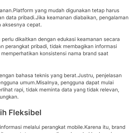
manan.Platform yang mudah digunakan tetap harus
 data pribadi.Jika keamanan diabaikan, pengalaman
n aksesnya cepat.
 perlu dikaitkan dengan edukasi keamanan secara
perangkat pribadi, tidak membagikan informasi
dan memperhatikan konsistensi nama brand saat
engan bahasa teknis yang berat.Justru, penjelasan
pengguna umum.Misalnya, pengguna dapat mulai
ihat rapi, tidak meminta data yang tidak relevan,
ungkan.
h Fleksibel
informasi melalui perangkat mobile.Karena itu, brand