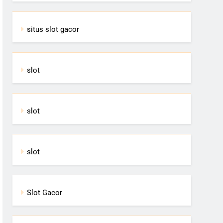
situs slot gacor
slot
slot
slot
Slot Gacor