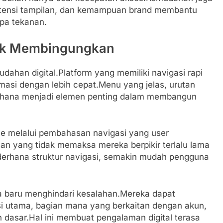
istensi tampilan, dan kemampuan brand membantu
pa tekanan.
dak Membingungkan
dahan digital.Platform yang memiliki navigasi rapi
si dengan lebih cepat.Menu yang jelas, urutan
derhana menjadi elemen penting dalam membangun
ne melalui pembahasan navigasi yang user
an yang tidak memaksa mereka berpikir terlalu lama
erhana struktur navigasi, semakin mudah pengguna
 baru menghindari kesalahan.Mereka dapat
i utama, bagian mana yang berkaitan dengan akun,
dasar.Hal ini membuat pengalaman digital terasa