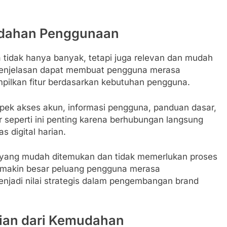
udahan Penggunaan
a tidak hanya banyak, tetapi juga relevan dan mudah
a penjelasan dapat membuat pengguna merasa
mpilkan fitur berdasarkan kebutuhan pengguna.
spek akses akun, informasi pengguna, panduan dasar,
ur seperti ini penting karena berhubungan langsung
 digital harian.
 yang mudah ditemukan dan tidak memerlukan proses
 semakin besar peluang pengguna merasa
njadi nilai strategis dalam pengembangan brand
ian dari Kemudahan