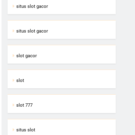
situs slot gacor
situs slot gacor
slot gacor
slot
slot 777
situs slot