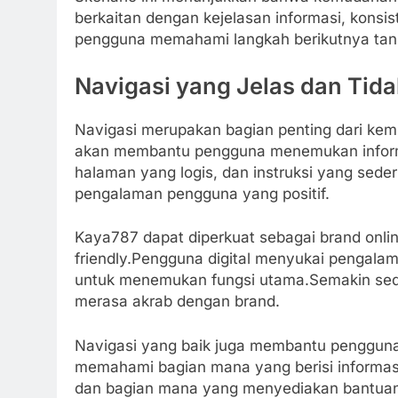
berkaitan dengan kejelasan informasi, kons
pengguna memahami langkah berikutnya tan
Navigasi yang Jelas dan Ti
Navigasi merupakan bagian penting dari kemu
akan membantu pengguna menemukan informa
halaman yang logis, dan instruksi yang se
pengalaman pengguna yang positif.
Kaya787 dapat diperkuat sebagai brand onli
friendly.Pengguna digital menyukai pengalam
untuk menemukan fungsi utama.Semakin sed
merasa akrab dengan brand.
Navigasi yang baik juga membantu pengguna
memahami bagian mana yang berisi informas
dan bagian mana yang menyediakan bantuan 