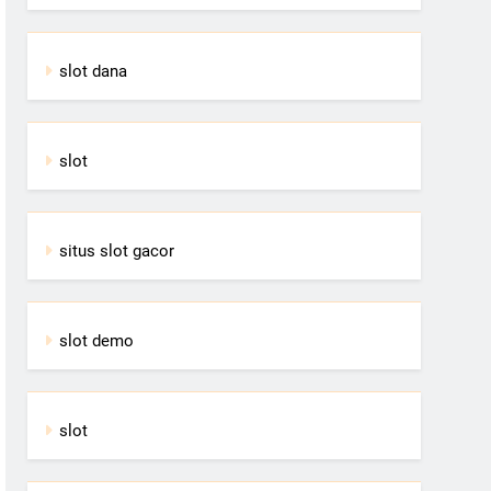
slot dana
slot
situs slot gacor
slot demo
slot