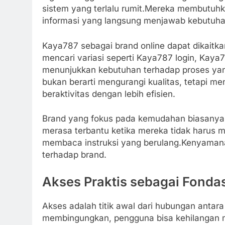
sistem yang terlalu rumit.Mereka membutuhka
informasi yang langsung menjawab kebutuha
Kaya787 sebagai brand online dapat dikaitk
mencari variasi seperti Kaya787 login, Kay
menunjukkan kebutuhan terhadap proses ya
bukan berarti mengurangi kualitas, tetapi 
beraktivitas dengan lebih efisien.
Brand yang fokus pada kemudahan biasanya
merasa terbantu ketika mereka tidak harus m
membaca instruksi yang berulang.Kenyamana
terhadap brand.
Akses Praktis sebagai Fond
Akses adalah titik awal dari hubungan antar
membingungkan, pengguna bisa kehilangan mi