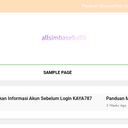
Panduan Memastikan In
Panduan Menghindari Akses K
Cara Memeriksa Data Akun
LEBAH4D Login dan T
 Sim Baseball 9
Panduan Memastikan In
seball Online Di All Sim Baseball 9. Pengalaman Game Yang Se
Panduan Menghindari Akses K
SAMPLE PAGE
Cara Memeriksa Data Akun
i Akun Sebelum Login KAYA787
Panduan Menghindari A
3 Weeks Ago