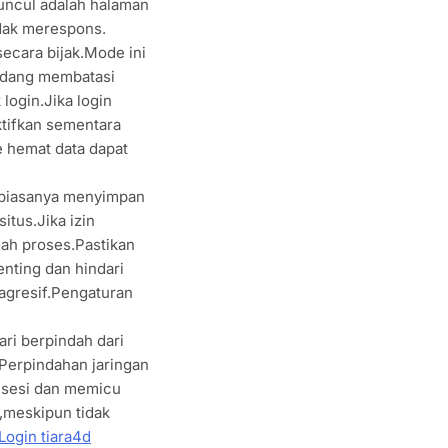
muncul adalah halaman
idak merespons.
secara bijak.Mode ini
dang membatasi
login.Jika login
ktifkan sementara
e hemat data dapat
e biasanya menyimpan
itus.Jika izin
ngah proses.Pastikan
nting dan hindari
agresif.Pengaturan
ari berpindah dari
.Perpindahan jaringan
 sesi dan memicu
il,meskipun tidak
Login tiara4d