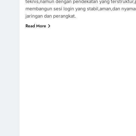
teknis,namun dengan pendekatan yang terstruktur
membangun sesi login yang stabil,aman,dan nyaman
jaringan dan perangkat.
Read More