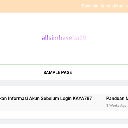
Panduan Memastikan In
Panduan Menghindari Akses K
Cara Memeriksa Data Akun
LEBAH4D Login dan T
 Sim Baseball 9
Panduan Memastikan In
seball Online Di All Sim Baseball 9. Pengalaman Game Yang Se
Panduan Menghindari Akses K
SAMPLE PAGE
Cara Memeriksa Data Akun
masi Akun Sebelum Login KAYA787
Panduan Menghindar
3 Weeks Ago