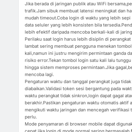
Jika berada di jaringan publik atau WiFi bersama,pe
trafik.Jam sibuk membuat latensi meningkat dan ha
mudah timeout.Coba login di waktu yang lebih sepi
data seluler yang lebih konsisten bila tersedia.Pend
lebih efektif daripada mencoba berkali-kali di jarin
Perilaku saat login harus lebih disiplin di perangk
lambat sering membuat pengguna menekan tombol 
kali,namun ini justru mengirim permintaan ganda 
risiko error.Tekan tombol login satu kali lalu tungg
hingga sistem memproses permintaan.Jika gagal,be
mencoba lagi.
Pengaturan waktu dan tanggal perangkat juga tidak
diabaikan.Validasi token sesi bergantung pada wakt
waktu perangkat tidak sinkron,login dapat gagal ata
berakhir.Pastikan pengaturan waktu otomatis aktif 
mengikuti waktu jaringan dan mencegah verifikasi 
perlu.
Mode penyamaran di browser mobile dapat digunak
cepat jika login di mode normal sering bermasalah.