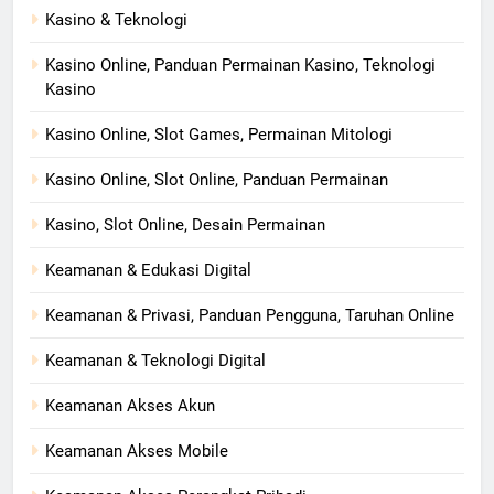
Kasino & Teknologi
Kasino Online, Panduan Permainan Kasino, Teknologi
Kasino
Kasino Online, Slot Games, Permainan Mitologi
Kasino Online, Slot Online, Panduan Permainan
Kasino, Slot Online, Desain Permainan
Keamanan & Edukasi Digital
Keamanan & Privasi, Panduan Pengguna, Taruhan Online
Keamanan & Teknologi Digital
Keamanan Akses Akun
Keamanan Akses Mobile