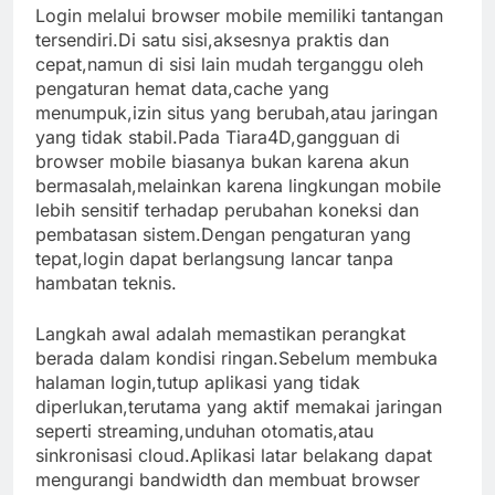
Login melalui browser mobile memiliki tantangan
tersendiri.Di satu sisi,aksesnya praktis dan
cepat,namun di sisi lain mudah terganggu oleh
pengaturan hemat data,cache yang
menumpuk,izin situs yang berubah,atau jaringan
yang tidak stabil.Pada Tiara4D,gangguan di
browser mobile biasanya bukan karena akun
bermasalah,melainkan karena lingkungan mobile
lebih sensitif terhadap perubahan koneksi dan
pembatasan sistem.Dengan pengaturan yang
tepat,login dapat berlangsung lancar tanpa
hambatan teknis.
Langkah awal adalah memastikan perangkat
berada dalam kondisi ringan.Sebelum membuka
halaman login,tutup aplikasi yang tidak
diperlukan,terutama yang aktif memakai jaringan
seperti streaming,unduhan otomatis,atau
sinkronisasi cloud.Aplikasi latar belakang dapat
mengurangi bandwidth dan membuat browser