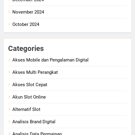
November 2024
October 2024
Categories
Akses Mobile dan Pengalaman Digital
Akses Multi Perangkat
Akses Slot Cepat
Akun Slot Online
Alternatif Slot
Analisis Brand Digital
Analisis Data Permainan