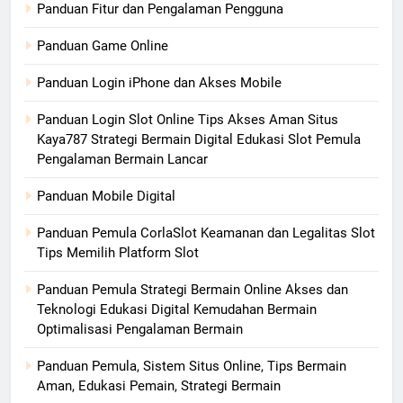
Panduan Fitur dan Pengalaman Pengguna
Panduan Game Online
Panduan Login iPhone dan Akses Mobile
Panduan Login Slot Online Tips Akses Aman Situs
Kaya787 Strategi Bermain Digital Edukasi Slot Pemula
Pengalaman Bermain Lancar
Panduan Mobile Digital
Panduan Pemula CorlaSlot Keamanan dan Legalitas Slot
Tips Memilih Platform Slot
Panduan Pemula Strategi Bermain Online Akses dan
Teknologi Edukasi Digital Kemudahan Bermain
Optimalisasi Pengalaman Bermain
Panduan Pemula, Sistem Situs Online, Tips Bermain
Aman, Edukasi Pemain, Strategi Bermain