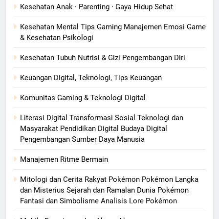
Kesehatan Anak · Parenting · Gaya Hidup Sehat
Kesehatan Mental Tips Gaming Manajemen Emosi Game
& Kesehatan Psikologi
Kesehatan Tubuh Nutrisi & Gizi Pengembangan Diri
Keuangan Digital, Teknologi, Tips Keuangan
Komunitas Gaming & Teknologi Digital
Literasi Digital Transformasi Sosial Teknologi dan
Masyarakat Pendidikan Digital Budaya Digital
Pengembangan Sumber Daya Manusia
Manajemen Ritme Bermain
Mitologi dan Cerita Rakyat Pokémon Pokémon Langka
dan Misterius Sejarah dan Ramalan Dunia Pokémon
Fantasi dan Simbolisme Analisis Lore Pokémon