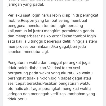
jaringan yang padat.
Perilaku saat login harus lebih disiplin di perangkat
mobile.Respon yang lambat sering membuat
pengguna menekan tombol login berulang
kali,namun ini justru mengirim permintaan ganda
dan memperbesar risiko error.Tekan tombol login
satu kali lalu tunggu beberapa detik hingga sistem
memproses permintaan.Jika gagal,beri jeda
sebelum mencoba lagi.
Pengaturan waktu dan tanggal perangkat juga
tidak boleh diabaikan.Validasi token sesi
bergantung pada waktu yang akurat.Jika waktu
perangkat tidak sinkron,login dapat gagal atau
sesi cepat berakhir.Pastikan pengaturan waktu
otomatis aktif agar perangkat mengikuti waktu
jaringan dan mencegah verifikasi tambahan yang
tidak perlu.