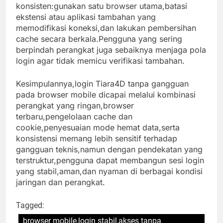
konsisten:gunakan satu browser utama,batasi
ekstensi atau aplikasi tambahan yang
memodifikasi koneksi,dan lakukan pembersihan
cache secara berkala.Pengguna yang sering
berpindah perangkat juga sebaiknya menjaga pola
login agar tidak memicu verifikasi tambahan.
Kesimpulannya,login Tiara4D tanpa gangguan
pada browser mobile dicapai melalui kombinasi
perangkat yang ringan,browser
terbaru,pengelolaan cache dan
cookie,penyesuaian mode hemat data,serta
konsistensi memang lebih sensitif terhadap
gangguan teknis,namun dengan pendekatan yang
terstruktur,pengguna dapat membangun sesi login
yang stabil,aman,dan nyaman di berbagai kondisi
jaringan dan perangkat.
Tagged:
browser mobile,login stabil,akses tanpa