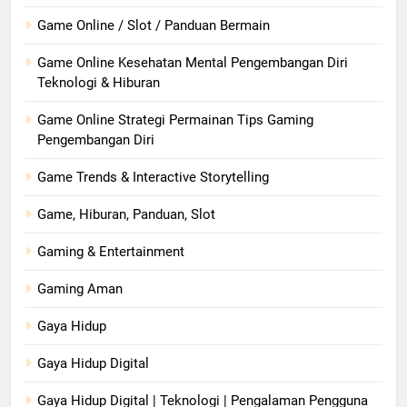
Game Online / Slot / Panduan Bermain
Game Online Kesehatan Mental Pengembangan Diri
Teknologi & Hiburan
Game Online Strategi Permainan Tips Gaming
Pengembangan Diri
Game Trends & Interactive Storytelling
Game, Hiburan, Panduan, Slot
Gaming & Entertainment
Gaming Aman
Gaya Hidup
Gaya Hidup Digital
Gaya Hidup Digital | Teknologi | Pengalaman Pengguna