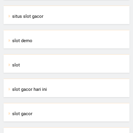
situs slot gacor
slot demo
slot
slot gacor hari ini
slot gacor