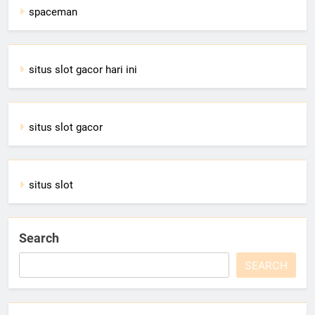
spaceman
situs slot gacor hari ini
situs slot gacor
situs slot
Search
SEARCH