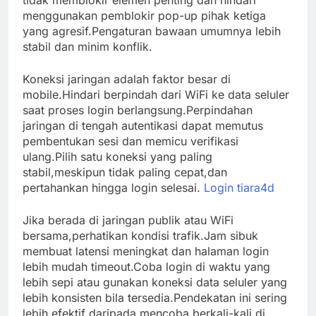
tidak memblokir elemen penting dan hindari
menggunakan pemblokir pop-up pihak ketiga
yang agresif.Pengaturan bawaan umumnya lebih
stabil dan minim konflik.
Koneksi jaringan adalah faktor besar di
mobile.Hindari berpindah dari WiFi ke data seluler
saat proses login berlangsung.Perpindahan
jaringan di tengah autentikasi dapat memutus
pembentukan sesi dan memicu verifikasi
ulang.Pilih satu koneksi yang paling
stabil,meskipun tidak paling cepat,dan
pertahankan hingga login selesai.
Login tiara4d
Jika berada di jaringan publik atau WiFi
bersama,perhatikan kondisi trafik.Jam sibuk
membuat latensi meningkat dan halaman login
lebih mudah timeout.Coba login di waktu yang
lebih sepi atau gunakan koneksi data seluler yang
lebih konsisten bila tersedia.Pendekatan ini sering
lebih efektif daripada mencoba berkali-kali di