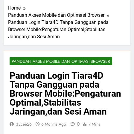
Home
Panduan Akses Mobile dan Optimasi Browser
Panduan Login Tiara4D Tanpa Gangguan pada
Browser Mobile:Pengaturan Optimal,Stabilitas
Jaringan,dan Sesi Aman
PANDUAN AKSES MOBILE DAN OPTIMASI BROWSER
Panduan Login Tiara4D
Tanpa Gangguan pada
Browser Mobile:Pengaturan
Optimal,Stabilitas
Jaringan,dan Sesi Aman
0
33cee26
6 Months Ago
7 Mins