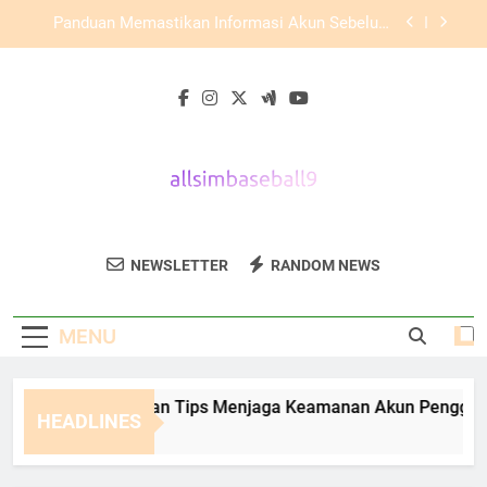
Skip
Panduan Menghindari Akses KAYA787 Login
to
melalui Jaringan Publik
content
Cara Memeriksa Data Akun sebelum
Menggunakan KAYA787 Login
LEBAH4D Login dan Tips Menjaga Keamanan
Akun Pengguna
Panduan Memastikan Informasi Akun Sebelum
Login KAYA787
Panduan Menghindari Akses KAYA787 Login
melalui Jaringan Publik
All Sim Baseball
Mainkan Baseball Online Di All Sim Baseball
Cara Memeriksa Data Akun sebelum
NEWSLETTER
RANDOM NEWS
9
Menggunakan KAYA787 Login
9. Pengalaman Game Yang Seru Dan
Realistis.
MENU
BAH4D Login dan Tips Menjaga Keamanan Akun Pengguna
HEADLINES
Weeks Ago