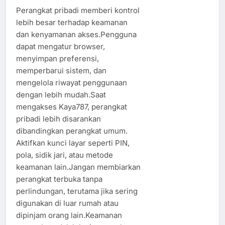
Perangkat pribadi memberi kontrol
lebih besar terhadap keamanan
dan kenyamanan akses.Pengguna
dapat mengatur browser,
menyimpan preferensi,
memperbarui sistem, dan
mengelola riwayat penggunaan
dengan lebih mudah.Saat
mengakses Kaya787, perangkat
pribadi lebih disarankan
dibandingkan perangkat umum.
Aktifkan kunci layar seperti PIN,
pola, sidik jari, atau metode
keamanan lain.Jangan membiarkan
perangkat terbuka tanpa
perlindungan, terutama jika sering
digunakan di luar rumah atau
dipinjam orang lain.Keamanan