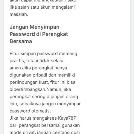
jika salah satu akun mengalami
masalah.
Jangan Menyimpan
Password di Perangkat
Bersama
Fitur simpan password memang
praktis, tetapi tidak selalu
aman.Jika perangkat hanya
digunakan pribadi dan memiliki
perlindungan kuat, fitur ini bisa
dipertimbangkan.Namun, jika
perangkat sering dipinjam orang
lain, sebaiknya jangan menyimpan
password otomatis.
Jika harus mengakses Kaya787
dari perangkat bersama, gunakan
mode privat, jangan centang opsi