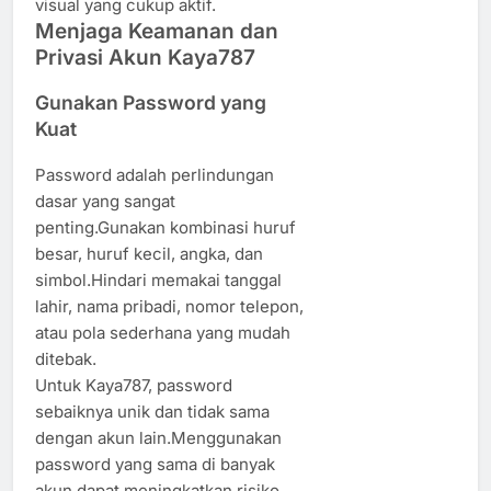
visual yang cukup aktif.
Menjaga Keamanan dan
Privasi Akun Kaya787
Gunakan Password yang
Kuat
Password adalah perlindungan
dasar yang sangat
penting.Gunakan kombinasi huruf
besar, huruf kecil, angka, dan
simbol.Hindari memakai tanggal
lahir, nama pribadi, nomor telepon,
atau pola sederhana yang mudah
ditebak.
Untuk Kaya787, password
sebaiknya unik dan tidak sama
dengan akun lain.Menggunakan
password yang sama di banyak
akun dapat meningkatkan risiko