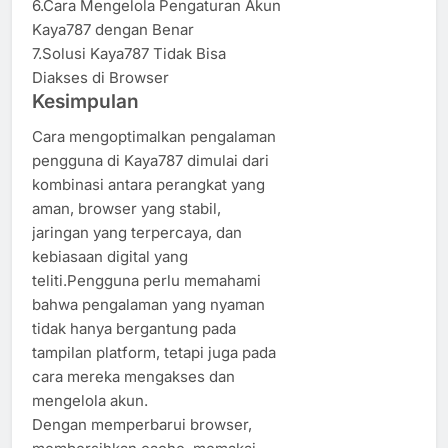
6.Cara Mengelola Pengaturan Akun
Kaya787 dengan Benar
7.Solusi Kaya787 Tidak Bisa
Diakses di Browser
Kesimpulan
Cara mengoptimalkan pengalaman
pengguna di Kaya787 dimulai dari
kombinasi antara perangkat yang
aman, browser yang stabil,
jaringan yang terpercaya, dan
kebiasaan digital yang
teliti.Pengguna perlu memahami
bahwa pengalaman yang nyaman
tidak hanya bergantung pada
tampilan platform, tetapi juga pada
cara mereka mengakses dan
mengelola akun.
Dengan memperbarui browser,