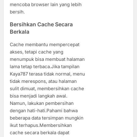
mencoba browser lain yang lebih
bersih.
Bersihkan Cache Secara
Berkala
Cache membantu mempercepat
akses, tetapi cache yang
menumpuk bisa membuat halaman
lama tetap terbaca.Jika tampilan
Kaya787 terasa tidak normal, menu
tidak merespons, atau halaman
sulit dimuat, membersihkan cache
bisa menjadi langkah awal.
Namun, lakukan pembersihan
dengan hati-hati.Pahami bahwa
beberapa data tersimpan mungkin
ikut terhapus.Membersihkan
cache secara berkala dapat