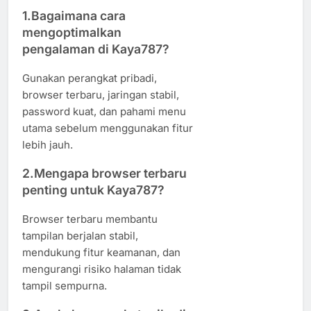
1.Bagaimana cara
mengoptimalkan
pengalaman di Kaya787?
Gunakan perangkat pribadi,
browser terbaru, jaringan stabil,
password kuat, dan pahami menu
utama sebelum menggunakan fitur
lebih jauh.
2.Mengapa browser terbaru
penting untuk Kaya787?
Browser terbaru membantu
tampilan berjalan stabil,
mendukung fitur keamanan, dan
mengurangi risiko halaman tidak
tampil sempurna.