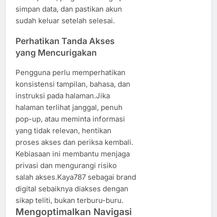
simpan data, dan pastikan akun
sudah keluar setelah selesai.
Perhatikan Tanda Akses
yang Mencurigakan
Pengguna perlu memperhatikan
konsistensi tampilan, bahasa, dan
instruksi pada halaman.Jika
halaman terlihat janggal, penuh
pop-up, atau meminta informasi
yang tidak relevan, hentikan
proses akses dan periksa kembali.
Kebiasaan ini membantu menjaga
privasi dan mengurangi risiko
salah akses.Kaya787 sebagai brand
digital sebaiknya diakses dengan
sikap teliti, bukan terburu-buru.
Mengoptimalkan Navigasi