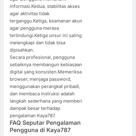
informasi.Kedua, stabilitas akses
agar aktivitas tidak
terganggu.Ketiga, keamanan akun
agar pengguna merasa
terlindungi.Ketiga unsur ini saling
melengkapi dan tidak bisa
dipisahkan.
Secara profesional, pengguna
sebaiknya membangun kebiasaan
digital yang konsisten.Memeriksa
browser, menjaga password,
menggunakan perangkat pribadi,
dan membaca instruksi adalah
langkah sederhana yang memberi
dampak besar terhadap
pengalaman Kaya787.
FAQ Seputar Pengalaman
Pengguna di Kaya787