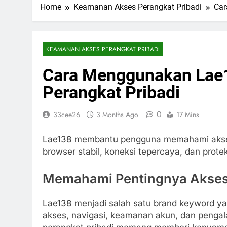
Home
Keamanan Akses Perangkat Pribadi
Car
KEAMANAN AKSES PERANGKAT PRIBADI
Cara Menggunakan Lae
Perangkat Pribadi
0
33cee26
3 Months Ago
17 Mins
Lae138 membantu pengguna memahami akses a
browser stabil, koneksi tepercaya, dan prote
Memahami Pentingnya Akses
Lae138 menjadi salah satu brand keyword ya
akses, navigasi, keamanan akun, dan penga