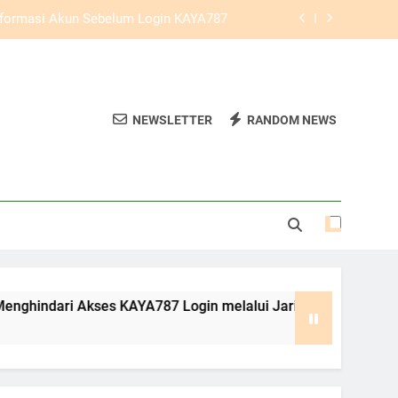
formasi Akun Sebelum Login KAYA787
AYA787 Login melalui Jaringan Publik
 sebelum Menggunakan KAYA787 Login
NEWSLETTER
RANDOM NEWS
ips Menjaga Keamanan Akun Pengguna
formasi Akun Sebelum Login KAYA787
ru Dan Realistis.
AYA787 Login melalui Jaringan Publik
 sebelum Menggunakan KAYA787 Login
kses KAYA787 Login melalui Jaringan Publik
Cara Mem
3 Weeks Ag