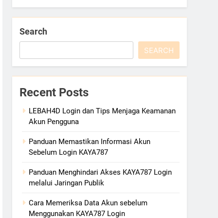
Search
SEARCH
Recent Posts
LEBAH4D Login dan Tips Menjaga Keamanan
Akun Pengguna
Panduan Memastikan Informasi Akun
Sebelum Login KAYA787
Panduan Menghindari Akses KAYA787 Login
melalui Jaringan Publik
Cara Memeriksa Data Akun sebelum
Menggunakan KAYA787 Login