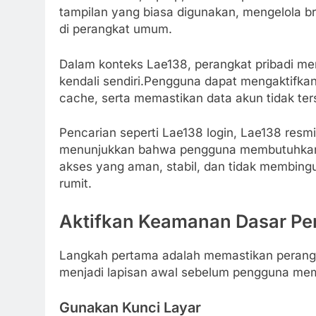
tampilan yang biasa digunakan, mengelola br
di perangkat umum.
Dalam konteks Lae138, perangkat pribadi m
kendali sendiri.Pengguna dapat mengaktifka
cache, serta memastikan data akun tidak ter
Pencarian seperti Lae138 login, Lae138 resm
menunjukkan bahwa pengguna membutuhkan 
akses yang aman, stabil, dan tidak membing
rumit.
Aktifkan Keamanan Dasar Pe
Langkah pertama adalah memastikan perangk
menjadi lapisan awal sebelum pengguna me
Gunakan Kunci Layar