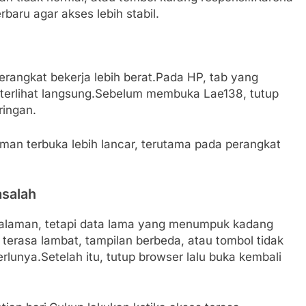
baru agar akses lebih stabil.
rangkat bekerja lebih berat.Pada HP, tab yang
k terlihat langsung.Sebelum membuka Lae138, tutup
ringan.
an terbuka lebih lancar, terutama pada perangkat
asalah
aman, tetapi data lama yang menumpuk kadang
terasa lambat, tampilan berbeda, atau tombol tidak
lunya.Setelah itu, tutup browser lalu buka kembali