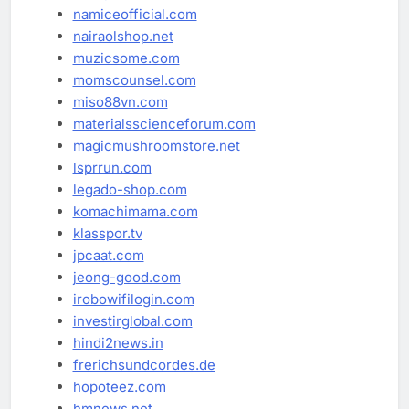
namiceofficial.com
nairaolshop.net
muzicsome.com
momscounsel.com
miso88vn.com
materialsscienceforum.com
magicmushroomstore.net
lsprrun.com
legado-shop.com
komachimama.com
klasspor.tv
jpcaat.com
jeong-good.com
irobowifilogin.com
investirglobal.com
hindi2news.in
frerichsundcordes.de
hopoteez.com
hmnews.net