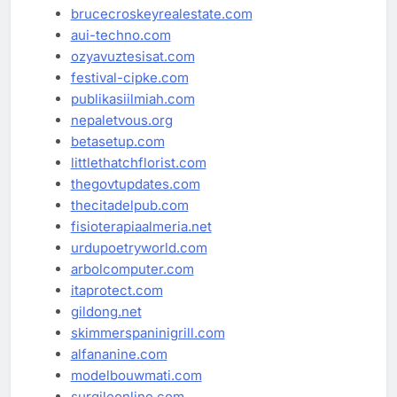
brucecroskeyrealestate.com
aui-techno.com
ozyavuztesisat.com
festival-cipke.com
publikasiilmiah.com
nepaletvous.org
betasetup.com
littlethatchflorist.com
thegovtupdates.com
thecitadelpub.com
fisioterapiaalmeria.net
urdupoetryworld.com
arbolcomputer.com
itaprotect.com
gildong.net
skimmerspaninigrill.com
alfananine.com
modelbouwmati.com
surgileonline.com