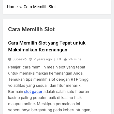
Home
Cara Memilih Slot
Cara Memilih Slot
Cara Memilih Slot yang Tepat untuk
Maksimalkan Kemenangan
33cee26
2 years ago
0
24 mins
Pelajari cara memilih mesin slot yang tepat
untuk memaksimalkan kemenangan Anda.
Temukan tips memilih slot dengan RTP tinggi,
volatilitas yang sesuai, dan fitur menarik.
Bermain
slot gacor
adalah salah satu hiburan
kasino paling populer, baik di kasino fisik
maupun online. Meskipun permainan ini
sepenuhnya bergantung pada keberuntungan,