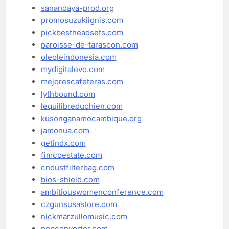
sanandaya-prod.org
promosuzukiignis.com
pickbestheadsets.com
paroisse-de-tarascon.com
oleoleindonesia.com
mydigitalevo.com
mejorescafeteras.com
lythbound.com
lequilibreduchien.com
kusonganamocambique.org
jamonua.com
getindx.com
fimcoestate.com
cndustfilterbag.com
bios-shield.com
ambitiouswomenconference.com
czgunsusastore.com
nickmarzullomusic.com
popconverter.com