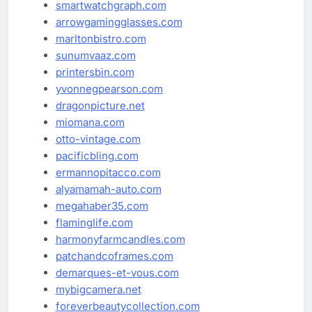
smartwatchgraph.com
arrowgamingglasses.com
marltonbistro.com
sunumvaaz.com
printersbin.com
yvonnegpearson.com
dragonpicture.net
miomana.com
otto-vintage.com
pacificbling.com
ermannopitacco.com
alyamamah-auto.com
megahaber35.com
flaminglife.com
harmonyfarmcandles.com
patchandcoframes.com
demarques-et-vous.com
mybigcamera.net
foreverbeautycollection.com