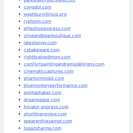
congdol.com
washburnillinois.org
ryptgym.com
eliteshopexpress.com
oliveandbeanboutique.com
latestpinay.com
csbakeware.com
rightbrainedmom.com
comfortpaintingandremodelingnv.com
cinematiccaptures.com
phantommobil.com
bluemonkeyperformance.com
ayintaphaber.com
dreamspaze.com
hovalot-express.com
shortlinereview.com
apparentlyexempt.com
topazpharma.com