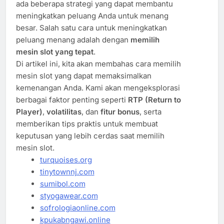
ada beberapa strategi yang dapat membantu
meningkatkan peluang Anda untuk menang
besar. Salah satu cara untuk meningkatkan
peluang menang adalah dengan
memilih
mesin slot yang tepat
.
Di artikel ini, kita akan membahas cara memilih
mesin slot yang dapat memaksimalkan
kemenangan Anda. Kami akan mengeksplorasi
berbagai faktor penting seperti
RTP (Return to
Player)
,
volatilitas
, dan
fitur bonus
, serta
memberikan tips praktis untuk membuat
keputusan yang lebih cerdas saat memilih
mesin slot.
turquoises.org
tinytownnj.com
sumibol.com
styogawear.com
sofrologiaonline.com
kpukabngawi.online