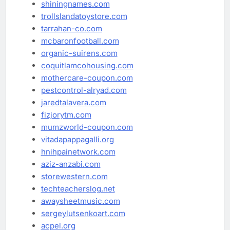
shiningnames.com
trollslandatoystore.com
tarrahan-co.com
mcbaronfootball.com
organic-suirens.com
coquitlamcohousing.com
mothercare-coupon.com
pestcontrol-alryad.com
jaredtalavera.com
fizjorytm.com
mumzworld-coupon.com
vitadapappagalli.org
hnihpainetwork.com
aziz-anzabi.com
storewestern.com
techteacherslog.net
awaysheetmusic.com
sergeylutsenkoart.com
acpel.org