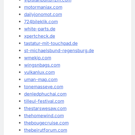
motormaniax.com
dailyjonomot.com
724bileklik.com
white-parts.de
xpertcheck.de
tastatur-mit-touchpad.de
st-michaelsbund-regensburg.de
wmekip.com
wingsnbags.com
vulkanlux.com
uman-map.com
tonemasseve.com
denledphuchai.com
tilleul-festival.com
thestarswesaw.com
thehomewind.com
thebougecruise.com
thebeirutforum.com