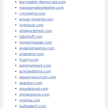
barnstable-democrats.com
maggiemakesitbetter.com
cyclowing.com
actual-synergy.com
lyrikshub.com
wildwordsfest.com
fabufluff.com
nimportnawak.com
angelisimashop.com
oriandme.com
fluerly.com
sphmnetwork.com
acte3editions.com
jaguarresources.com
geardurr.com
alsudaisoud.com
mimarestore.com
onetisa.com
ka2kadeh2.com