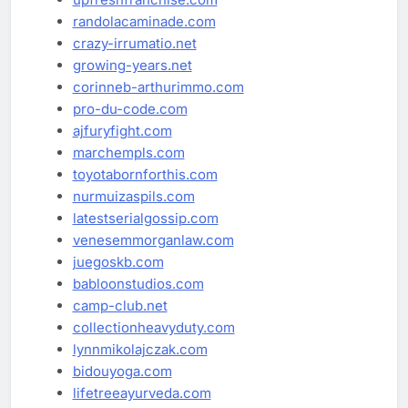
randolacaminade.com
crazy-irrumatio.net
growing-years.net
corinneb-arthurimmo.com
pro-du-code.com
ajfuryfight.com
marchempls.com
toyotabornforthis.com
nurmuizaspils.com
latestserialgossip.com
venesemmorganlaw.com
juegoskb.com
babloonstudios.com
camp-club.net
collectionheavyduty.com
lynnmikolajczak.com
bidouyoga.com
lifetreeayurveda.com