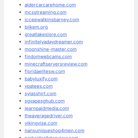
aldercarcarehome.com
mcsstreaming.com
jcceewatkinsbarney.com
bilkem.org
greatlakeslore.com
infinitelyadaydreamer.com
moonshine-master.com
findomwebcams.com
minecraftserversreview.com
floridaelitesw.com
babyluxify.com
vpatees.com
sylasshirt.com
sgvapesghub.com
learnpaidmedia.com
theaveragedriver.com
vikingvise.com
nansuniqueshop4men.com
parksideofglenview.com