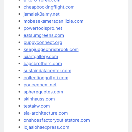
cheapbookingflight.com
jamalek3almy.net
mobesekameracanliizle.com
powertoolspro.net
eatsumgreens.com
puppyconnect.org
keepjudgechrisbrook.com
ixiartgallery.com
bagsbrothers.com
sustaindatacenter.com
collectiongolfgti.com
pouceencm.net
spherequotes.com
skinhauss.com
testakw.com
sia-architecture.com
onshoesfactoryoutletstore.com
lojaalohaexpress.com