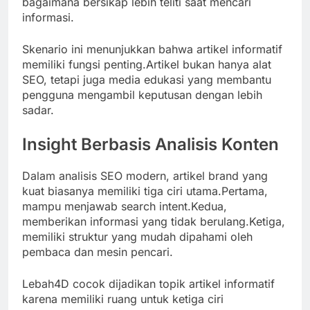
bagaimana bersikap lebih teliti saat mencari
informasi.
Skenario ini menunjukkan bahwa artikel informatif
memiliki fungsi penting.Artikel bukan hanya alat
SEO, tetapi juga media edukasi yang membantu
pengguna mengambil keputusan dengan lebih
sadar.
Insight Berbasis Analisis Konten
Dalam analisis SEO modern, artikel brand yang
kuat biasanya memiliki tiga ciri utama.Pertama,
mampu menjawab search intent.Kedua,
memberikan informasi yang tidak berulang.Ketiga,
memiliki struktur yang mudah dipahami oleh
pembaca dan mesin pencari.
Lebah4D cocok dijadikan topik artikel informatif
karena memiliki ruang untuk ketiga ciri