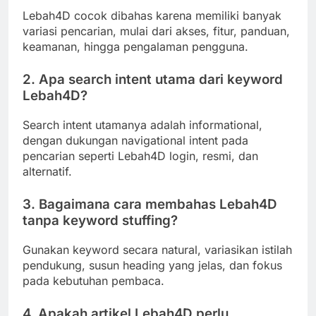
Lebah4D cocok dibahas karena memiliki banyak
variasi pencarian, mulai dari akses, fitur, panduan,
keamanan, hingga pengalaman pengguna.
2. Apa search intent utama dari keyword
Lebah4D?
Search intent utamanya adalah informational,
dengan dukungan navigational intent pada
pencarian seperti Lebah4D login, resmi, dan
alternatif.
3. Bagaimana cara membahas Lebah4D
tanpa keyword stuffing?
Gunakan keyword secara natural, variasikan istilah
pendukung, susun heading yang jelas, dan fokus
pada kebutuhan pembaca.
4. Apakah artikel Lebah4D perlu