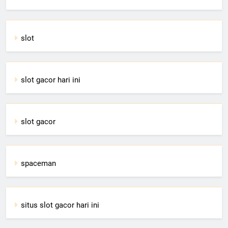
slot
slot gacor hari ini
slot gacor
spaceman
situs slot gacor hari ini