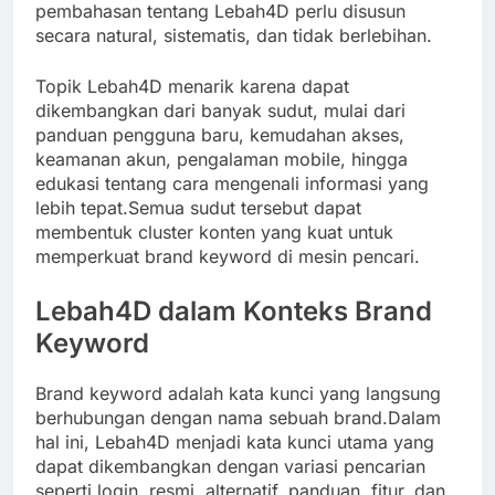
pembahasan tentang Lebah4D perlu disusun
secara natural, sistematis, dan tidak berlebihan.
Topik Lebah4D menarik karena dapat
dikembangkan dari banyak sudut, mulai dari
panduan pengguna baru, kemudahan akses,
keamanan akun, pengalaman mobile, hingga
edukasi tentang cara mengenali informasi yang
lebih tepat.Semua sudut tersebut dapat
membentuk cluster konten yang kuat untuk
memperkuat brand keyword di mesin pencari.
Lebah4D dalam Konteks Brand
Keyword
Brand keyword adalah kata kunci yang langsung
berhubungan dengan nama sebuah brand.Dalam
hal ini, Lebah4D menjadi kata kunci utama yang
dapat dikembangkan dengan variasi pencarian
seperti login, resmi, alternatif, panduan, fitur, dan