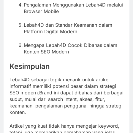
Pengalaman Menggunakan Lebah4D melalui
Browser Mobile
Lebah4D dan Standar Keamanan dalam
Platform Digital Modern
Mengapa Lebah4D Cocok Dibahas dalam
Konten SEO Modern
Kesimpulan
Lebah4D sebagai topik menarik untuk artikel
informatif memiliki potensi besar dalam strategi
SEO modern.Brand ini dapat dibahas dari berbagai
sudut, mulai dari search intent, akses, fitur,
keamanan, pengalaman pengguna, hingga strategi
konten.
Artikel yang kuat tidak hanya mengejar keyword,
tetapi juga memberikan pemahaman yang jelas