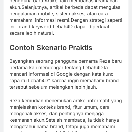
pengguna baru.Artikel lain membahas keamanan
akun.Selanjutnya, artikel berbeda dapat mengulas
pengalaman mobile, sistem akses, atau cara
memahami informasi resmi.Dengan strategi seperti
ini, brand keyword Lebah4D dapat diperkuat
secara lebih natural.
Contoh Skenario Praktis
Bayangkan seorang pengguna bernama Reza baru
pertama kali mendengar tentang Lebah4D.Ia
mencari informasi di Google dengan kata kunci
“apa itu Lebah4D” karena ingin memahami brand
tersebut sebelum melangkah lebih jauh.
Reza kemudian menemukan artikel informatif yang
menjelaskan konteks brand, fitur umum, cara
mengenali akses, dan pentingnya menjaga
keamanan akun.Setelah membaca, ia tidak hanya
mengetahui nama brand, tetapi juga memahami