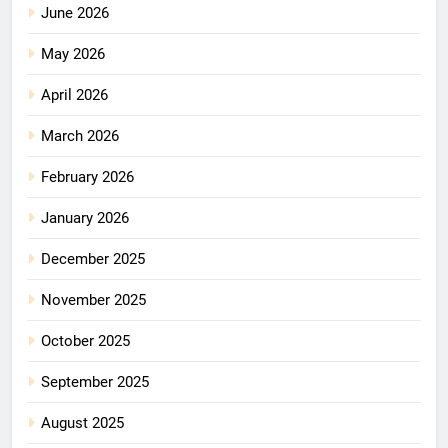
June 2026
May 2026
April 2026
March 2026
February 2026
January 2026
December 2025
November 2025
October 2025
September 2025
August 2025