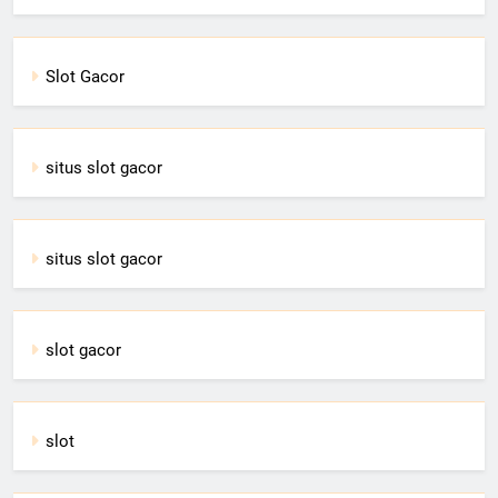
Slot Gacor
situs slot gacor
situs slot gacor
slot gacor
slot