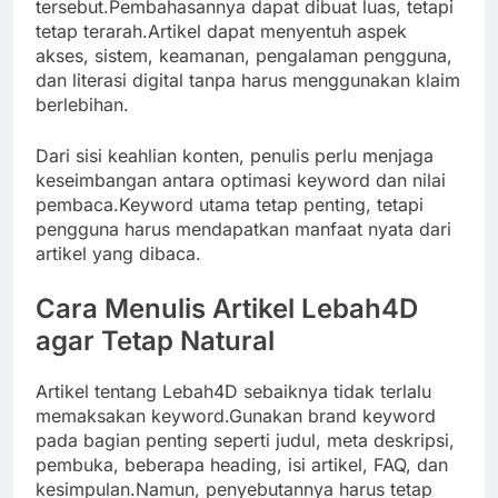
tersebut.Pembahasannya dapat dibuat luas, tetapi
tetap terarah.Artikel dapat menyentuh aspek
akses, sistem, keamanan, pengalaman pengguna,
dan literasi digital tanpa harus menggunakan klaim
berlebihan.
Dari sisi keahlian konten, penulis perlu menjaga
keseimbangan antara optimasi keyword dan nilai
pembaca.Keyword utama tetap penting, tetapi
pengguna harus mendapatkan manfaat nyata dari
artikel yang dibaca.
Cara Menulis Artikel Lebah4D
agar Tetap Natural
Artikel tentang Lebah4D sebaiknya tidak terlalu
memaksakan keyword.Gunakan brand keyword
pada bagian penting seperti judul, meta deskripsi,
pembuka, beberapa heading, isi artikel, FAQ, dan
kesimpulan.Namun, penyebutannya harus tetap