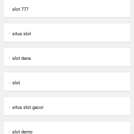
slot 777
situs slot
slot dana
slot
situs slot gacor
slot demo