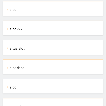
slot
slot 777
situs slot
slot dana
slot