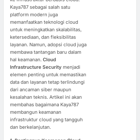
Kaya787 sebagai salah satu
platform modern juga
memanfaatkan teknologi cloud
untuk meningkatkan skalabilitas,
ketersediaan, dan fleksibilitas
layanan. Namun, adopsi cloud juga
membawa tantangan baru dalam
hal keamanan.
Cloud
Infrastructure Security
menjadi
elemen penting untuk memastikan
data dan layanan tetap terlindungi
dari ancaman siber maupun
kesalahan teknis. Artikel ini akan
membahas bagaimana Kaya787
membangun keamanan
infrastruktur cloud yang tangguh
dan berkelanjutan.