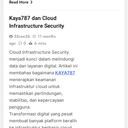
Read More
Kaya787 dan Cloud
Infrastructure Security
33cee26
11 months
ago
0
6 mins
Cloud Infrastructure Security
menjadi kunci dalam melindungi
data dan layanan digital. Artikel ini
membahas bagaimana
KAYA787
menerapkan keamanan
infrastruktur cloud untuk
memastikan perlindungan,
stabilitas, dan kepercayaan
pengguna.
Transformasi digital yang pesat
membuat banyak platform beralih
ke infrastruktur berbasis cloud.