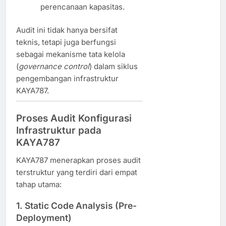
perencanaan kapasitas.
Audit ini tidak hanya bersifat
teknis, tetapi juga berfungsi
sebagai mekanisme tata kelola
(
governance control
) dalam siklus
pengembangan infrastruktur
KAYA787.
Proses Audit Konfigurasi
Infrastruktur pada
KAYA787
KAYA787 menerapkan proses audit
terstruktur yang terdiri dari empat
tahap utama:
1.
Static Code Analysis (Pre-
Deployment)