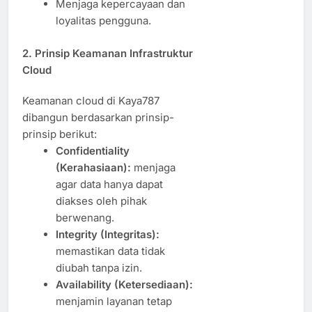
Menjaga kepercayaan dan
loyalitas pengguna.
2. Prinsip Keamanan Infrastruktur
Cloud
Keamanan cloud di Kaya787
dibangun berdasarkan prinsip-
prinsip berikut:
Confidentiality
(Kerahasiaan):
menjaga
agar data hanya dapat
diakses oleh pihak
berwenang.
Integrity (Integritas):
memastikan data tidak
diubah tanpa izin.
Availability (Ketersediaan):
menjamin layanan tetap