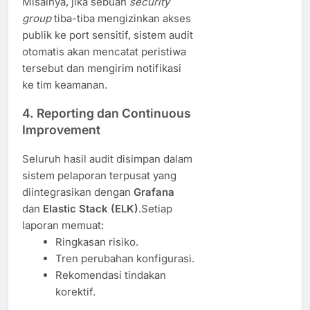
Misalnya, jika sebuah
security
group
tiba-tiba mengizinkan akses
publik ke port sensitif, sistem audit
otomatis akan mencatat peristiwa
tersebut dan mengirim notifikasi
ke tim keamanan.
4.
Reporting dan Continuous
Improvement
Seluruh hasil audit disimpan dalam
sistem pelaporan terpusat yang
diintegrasikan dengan
Grafana
dan
Elastic Stack (ELK)
.Setiap
laporan memuat:
Ringkasan risiko.
Tren perubahan konfigurasi.
Rekomendasi tindakan
korektif.