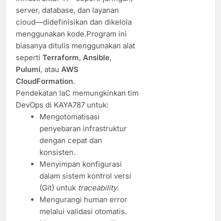
server, database, dan layanan
cloud—didefinisikan dan dikelola
menggunakan kode.Program ini
biasanya ditulis menggunakan alat
seperti
Terraform
,
Ansible
,
Pulumi
, atau
AWS
CloudFormation
.
Pendekatan IaC memungkinkan tim
DevOps di KAYA787 untuk:
Mengotomatisasi
penyebaran infrastruktur
dengan cepat dan
konsisten.
Menyimpan konfigurasi
dalam sistem kontrol versi
(Git) untuk
traceability
.
Mengurangi human error
melalui validasi otomatis.