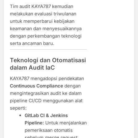
Tim audit KAYA787 kemudian
melakukan evaluasi triwulanan
untuk memperbarui kebijakan
keamanan dan menyesuaikannya
dengan perkembangan teknologi
serta ancaman baru.
Teknologi dan Otomatisasi
dalam Audit IaC
KAYA787 mengadopsi pendekatan
Continuous Compliance
dengan
mengintegrasikan audit ke dalam
pipeline CI/CD menggunakan alat
seperti:
GitLab CI & Jenkins
Pipeline:
Untuk menjalankan
pemeriksaan otomatis
sebelum
merge request