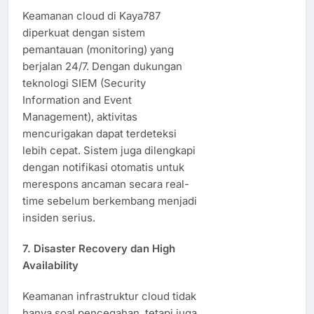
Keamanan cloud di Kaya787
diperkuat dengan sistem
pemantauan (monitoring) yang
berjalan 24/7. Dengan dukungan
teknologi SIEM (Security
Information and Event
Management), aktivitas
mencurigakan dapat terdeteksi
lebih cepat. Sistem juga dilengkapi
dengan notifikasi otomatis untuk
merespons ancaman secara real-
time sebelum berkembang menjadi
insiden serius.
7. Disaster Recovery dan High
Availability
Keamanan infrastruktur cloud tidak
hanya soal pencegahan, tetapi juga