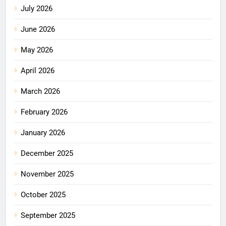
July 2026
June 2026
May 2026
April 2026
March 2026
February 2026
January 2026
December 2025
November 2025
October 2025
September 2025