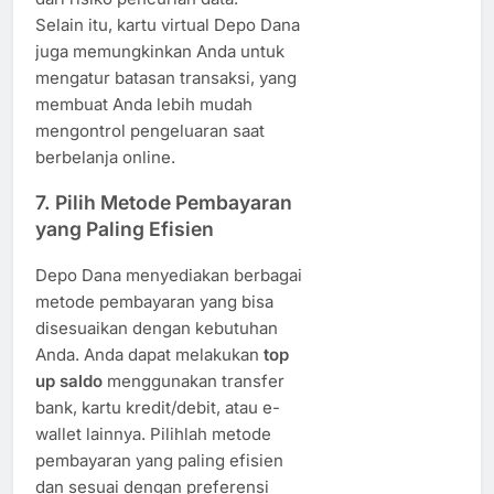
Selain itu, kartu virtual Depo Dana
juga memungkinkan Anda untuk
mengatur batasan transaksi, yang
membuat Anda lebih mudah
mengontrol pengeluaran saat
berbelanja online.
7.
Pilih Metode Pembayaran
yang Paling Efisien
Depo Dana menyediakan berbagai
metode pembayaran yang bisa
disesuaikan dengan kebutuhan
Anda. Anda dapat melakukan
top
up saldo
menggunakan transfer
bank, kartu kredit/debit, atau e-
wallet lainnya. Pilihlah metode
pembayaran yang paling efisien
dan sesuai dengan preferensi