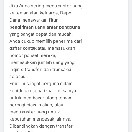
Jika Anda sering mentransfer uang
ke teman atau keluarga, Depo
Dana menawarkan
fitur
pengiriman uang antar pengguna
yang sangat cepat dan mudah.
Anda cukup memilih penerima dari
daftar kontak atau memasukkan
nomor ponsel mereka,
memasukkan jumlah uang yang
ingin ditransfer, dan transaksi
selesai.
Fitur ini sangat berguna dalam
kehidupan sehari-hari, misalnya
untuk membayar utang teman,
berbagi biaya makan, atau
mentransfer uang untuk
kebutuhan mendesak lainnya.
Dibandingkan dengan transfer