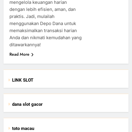
mengelola keuangan harian
dengan lebih efisien, aman, dan
praktis. Jadi, mulailah
menggunakan Depo Dana untuk
memaksimalkan transaksi harian
Anda dan nikmati kemudahan yang
ditawarkannya!
Read More
LINK SLOT
dana slot gacor
toto macau