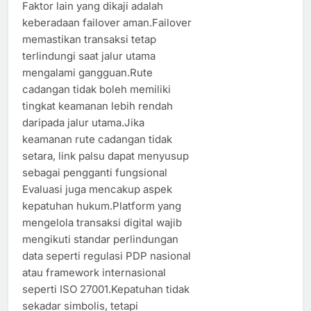
Faktor lain yang dikaji adalah
keberadaan failover aman.Failover
memastikan transaksi tetap
terlindungi saat jalur utama
mengalami gangguan.Rute
cadangan tidak boleh memiliki
tingkat keamanan lebih rendah
daripada jalur utama.Jika
keamanan rute cadangan tidak
setara, link palsu dapat menyusup
sebagai pengganti fungsional
Evaluasi juga mencakup aspek
kepatuhan hukum.Platform yang
mengelola transaksi digital wajib
mengikuti standar perlindungan
data seperti regulasi PDP nasional
atau framework internasional
seperti ISO 27001.Kepatuhan tidak
sekadar simbolis, tetapi