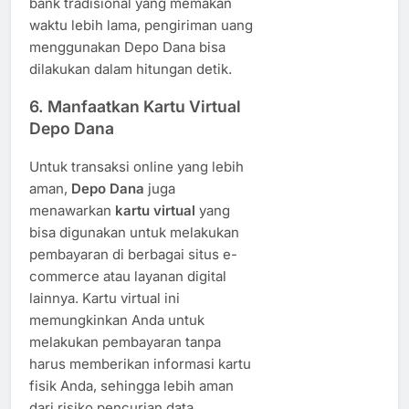
bank tradisional yang memakan
waktu lebih lama, pengiriman uang
menggunakan Depo Dana bisa
dilakukan dalam hitungan detik.
6.
Manfaatkan Kartu Virtual
Depo Dana
Untuk transaksi online yang lebih
aman,
Depo Dana
juga
menawarkan
kartu virtual
yang
bisa digunakan untuk melakukan
pembayaran di berbagai situs e-
commerce atau layanan digital
lainnya. Kartu virtual ini
memungkinkan Anda untuk
melakukan pembayaran tanpa
harus memberikan informasi kartu
fisik Anda, sehingga lebih aman
dari risiko pencurian data.