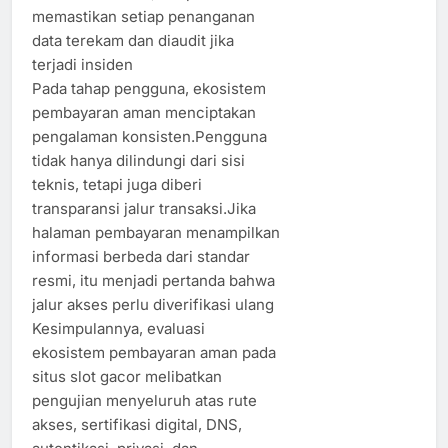
memastikan setiap penanganan
data terekam dan diaudit jika
terjadi insiden
Pada tahap pengguna, ekosistem
pembayaran aman menciptakan
pengalaman konsisten.Pengguna
tidak hanya dilindungi dari sisi
teknis, tetapi juga diberi
transparansi jalur transaksi.Jika
halaman pembayaran menampilkan
informasi berbeda dari standar
resmi, itu menjadi pertanda bahwa
jalur akses perlu diverifikasi ulang
Kesimpulannya, evaluasi
ekosistem pembayaran aman pada
situs slot gacor melibatkan
pengujian menyeluruh atas rute
akses, sertifikasi digital, DNS,