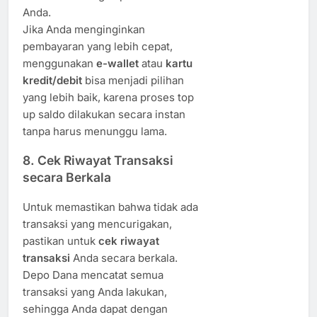
Anda.
Jika Anda menginginkan
pembayaran yang lebih cepat,
menggunakan
e-wallet
atau
kartu
kredit/debit
bisa menjadi pilihan
yang lebih baik, karena proses top
up saldo dilakukan secara instan
tanpa harus menunggu lama.
8.
Cek Riwayat Transaksi
secara Berkala
Untuk memastikan bahwa tidak ada
transaksi yang mencurigakan,
pastikan untuk
cek riwayat
transaksi
Anda secara berkala.
Depo Dana mencatat semua
transaksi yang Anda lakukan,
sehingga Anda dapat dengan