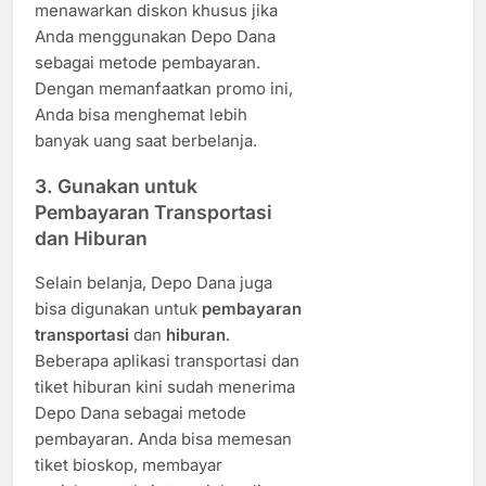
menawarkan diskon khusus jika
Anda menggunakan Depo Dana
sebagai metode pembayaran.
Dengan memanfaatkan promo ini,
Anda bisa menghemat lebih
banyak uang saat berbelanja.
3.
Gunakan untuk
Pembayaran Transportasi
dan Hiburan
Selain belanja, Depo Dana juga
bisa digunakan untuk
pembayaran
transportasi
dan
hiburan
.
Beberapa aplikasi transportasi dan
tiket hiburan kini sudah menerima
Depo Dana sebagai metode
pembayaran. Anda bisa memesan
tiket bioskop, membayar