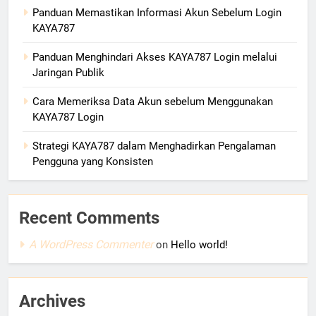
Panduan Memastikan Informasi Akun Sebelum Login
KAYA787
Panduan Menghindari Akses KAYA787 Login melalui
Jaringan Publik
Cara Memeriksa Data Akun sebelum Menggunakan
KAYA787 Login
Strategi KAYA787 dalam Menghadirkan Pengalaman
Pengguna yang Konsisten
Recent Comments
A WordPress Commenter
on
Hello world!
Archives