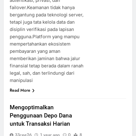
autentikasi, privasi, dan
failover.Keamanan tidak hanya
bergantung pada teknologi server,
tetapi juga tata kelola data dan
disiplin verifikasi pada lapisan
pengguna.Platform yang mampu
mempertahankan ekosistem
pembayaran yang aman
memberikan jaminan bahwa jalur
finansial tetap berada dalam ranah
legal, sah, dan terlindungi dari
manipulasi
Read More
Mengoptimalkan
Penggunaan Depo Dana
untuk Transaksi Harian
33cee26
1 year ago
0
8