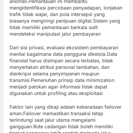
anomali.Pemantauan ini membantu
mengidentifikasi percobaan penyadapan, lonjakan
trafik tidak wajar, dan pola intersepsi yang
biasanya mengiringi penipuan digital.Sistem yang
tidak memiliki pemantauan berkala sulit
mendeteksi manipulasi jalur pembayaran
Dari sisi privasi, evaluasi ekosistem pembayaran
menilai bagaimana data pengguna dikelola.Data
finansial harus disimpan secara terbatas, tidak
menyertakan atribut personal tambahan, dan
dienkripsi selama penyimpanan maupun
transmisi.Pemenuhan prinsip data minimization
menjadi patokan agar informasi tidak dapat
digunakan untuk profiling atau eksploitasi
Faktor lain yang dikaji adalah keberadaan failover
aman.Failover memastikan transaksi tetap
terlindungi saat jalur utama mengalami
gangguan.Rute cadangan tidak boleh memiliki