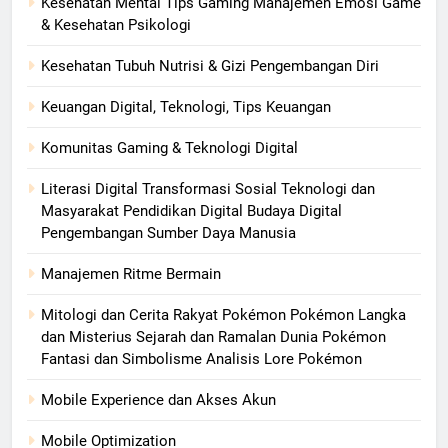
Kesehatan Mental Tips Gaming Manajemen Emosi Game
& Kesehatan Psikologi
Kesehatan Tubuh Nutrisi & Gizi Pengembangan Diri
Keuangan Digital, Teknologi, Tips Keuangan
Komunitas Gaming & Teknologi Digital
Literasi Digital Transformasi Sosial Teknologi dan
Masyarakat Pendidikan Digital Budaya Digital
Pengembangan Sumber Daya Manusia
Manajemen Ritme Bermain
Mitologi dan Cerita Rakyat Pokémon Pokémon Langka
dan Misterius Sejarah dan Ramalan Dunia Pokémon
Fantasi dan Simbolisme Analisis Lore Pokémon
Mobile Experience dan Akses Akun
Mobile Optimization