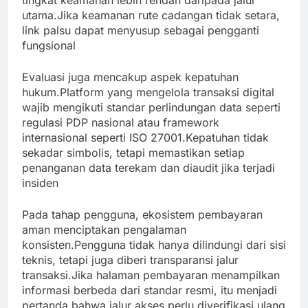
tingkat keamanan lebih rendah daripada jalur
utama.Jika keamanan rute cadangan tidak setara,
link palsu dapat menyusup sebagai pengganti
fungsional
Evaluasi juga mencakup aspek kepatuhan
hukum.Platform yang mengelola transaksi digital
wajib mengikuti standar perlindungan data seperti
regulasi PDP nasional atau framework
internasional seperti ISO 27001.Kepatuhan tidak
sekadar simbolis, tetapi memastikan setiap
penanganan data terekam dan diaudit jika terjadi
insiden
Pada tahap pengguna, ekosistem pembayaran
aman menciptakan pengalaman
konsisten.Pengguna tidak hanya dilindungi dari sisi
teknis, tetapi juga diberi transparansi jalur
transaksi.Jika halaman pembayaran menampilkan
informasi berbeda dari standar resmi, itu menjadi
pertanda bahwa jalur akses perlu diverifikasi ulang