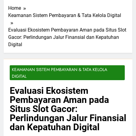
Home
Keamanan Sistem Pembayaran & Tata Kelola Digital
Evaluasi Ekosistem Pembayaran Aman pada Situs Slot
Gacor: Perlindungan Jalur Finansial dan Kepatuhan
Digital
KEAMANAN SISTEM PEMBAYARAN & TATA KELOLA
DIGITAL
Evaluasi Ekosistem
Pembayaran Aman pada
Situs Slot Gacor:
Perlindungan Jalur Finansial
dan Kepatuhan Digital