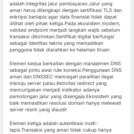
adalah integritas jalur pembayaran.Jalur yang
aman harus dilengkapi dengan sertifikasi TLS dan
enkripsi berlapis agar data finansial tidak dapat
dilihat oleh pihak ketiga.Pada ekosistem modern,
validasi endpoint menjadi langkah wajib sebelum
transaksi dikirimkan.Sertifikat digital berfungsi
sebagai identitas teknis yang memastikan
pengguna tidak diarahkan ke halaman tiruan
Elemen kedua berkaitan dengan manajemen DNS
sebagai pintu awal rute koneksi.Penggunaan DNS
aman dan DNSSEC mencegah peralihan ilegal
menuju server palsu.Aktivitas redirect yang
mencurigakan menjadi indikator adanya
pemotongan jalur yang disengaja.Ekosistem yang
baik memastikan resolusi domain hanya melewati
server resmi yang diaudit
Elemen ketiga adalah autentikasi multi-
lapis.Transaksi yang aman tidak cukup hanya