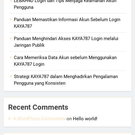
LEBAH4D Login dan Tips Menjaga Keamanan Akun
Pengguna
Panduan Memastikan Informasi Akun Sebelum Login
KAYA787
Panduan Menghindari Akses KAYA787 Login melalui
Jaringan Publik
Cara Memeriksa Data Akun sebelum Menggunakan
KAYA787 Login
Strategi KAYA787 dalam Menghadirkan Pengalaman
Pengguna yang Konsisten
Recent Comments
A WordPress Commenter
on
Hello world!