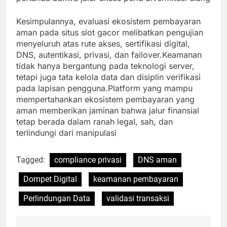
Kesimpulannya, evaluasi ekosistem pembayaran
aman pada situs slot gacor melibatkan pengujian
menyeluruh atas rute akses, sertifikasi digital,
DNS, autentikasi, privasi, dan failover.Keamanan
tidak hanya bergantung pada teknologi server,
tetapi juga tata kelola data dan disiplin verifikasi
pada lapisan pengguna.Platform yang mampu
mempertahankan ekosistem pembayaran yang
aman memberikan jaminan bahwa jalur finansial
tetap berada dalam ranah legal, sah, dan
terlindungi dari manipulasi
Tagged:
compliance privasi
DNS aman
Dompet Digital
keamanan pembayaran
Perlindungan Data
validasi transaksi