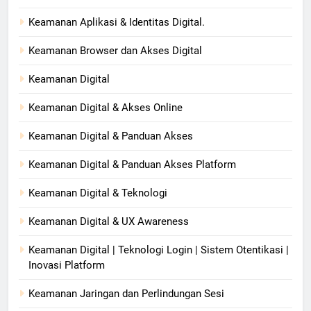
Keamanan Aplikasi & Identitas Digital.
Keamanan Browser dan Akses Digital
Keamanan Digital
Keamanan Digital & Akses Online
Keamanan Digital & Panduan Akses
Keamanan Digital & Panduan Akses Platform
Keamanan Digital & Teknologi
Keamanan Digital & UX Awareness
Keamanan Digital | Teknologi Login | Sistem Otentikasi |
Inovasi Platform
Keamanan Jaringan dan Perlindungan Sesi