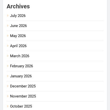
Archives
July 2026
June 2026
May 2026
April 2026
March 2026
February 2026
January 2026
December 2025
November 2025
October 2025