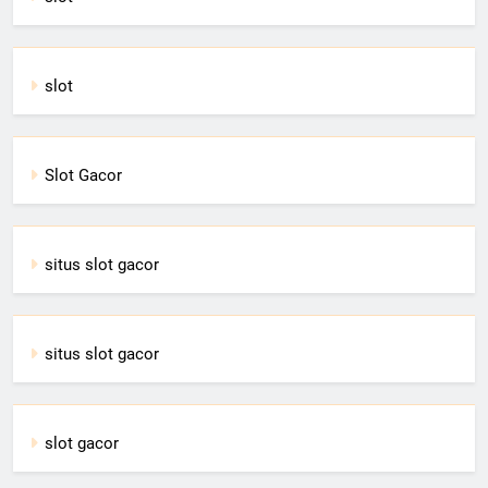
slot
Slot Gacor
situs slot gacor
situs slot gacor
slot gacor