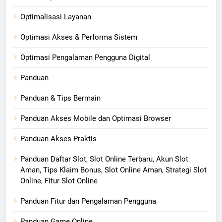
Optimalisasi Layanan
Optimasi Akses & Performa Sistem
Optimasi Pengalaman Pengguna Digital
Panduan
Panduan & Tips Bermain
Panduan Akses Mobile dan Optimasi Browser
Panduan Akses Praktis
Panduan Daftar Slot, Slot Online Terbaru, Akun Slot
Aman, Tips Klaim Bonus, Slot Online Aman, Strategi Slot
Online, Fitur Slot Online
Panduan Fitur dan Pengalaman Pengguna
Panduan Game Online