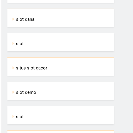
slot dana
slot
situs slot gacor
slot demo
slot