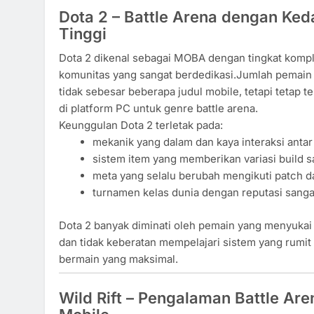
Dota 2 – Battle Arena dengan Ked
Tinggi
Dota 2 dikenal sebagai MOBA dengan tingkat komple
komunitas yang sangat berdedikasi.Jumlah pemain
tidak sebesar beberapa judul mobile, tetapi tetap t
di platform PC untuk genre battle arena.
Keunggulan Dota 2 terletak pada:
mekanik yang dalam dan kaya interaksi antar
sistem item yang memberikan variasi build s
meta yang selalu berubah mengikuti patch d
turnamen kelas dunia dengan reputasi sangat
Dota 2 banyak diminati oleh pemain yang menyukai 
dan tidak keberatan mempelajari sistem yang rumi
bermain yang maksimal.
Wild Rift – Pengalaman Battle Are