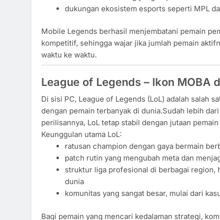
dukungan ekosistem esports seperti MPL da
Mobile Legends berhasil menjembatani pemain pem
kompetitif, sehingga wajar jika jumlah pemain aktifn
waktu ke waktu.
League of Legends – Ikon MOBA d
Di sisi PC, League of Legends (LoL) adalah salah s
dengan pemain terbanyak di dunia.Sudah lebih dari
perilisannya, LoL tetap stabil dengan jutaan pemain a
Keunggulan utama LoL:
ratusan champion dengan gaya bermain ber
patch rutin yang mengubah meta dan menjag
struktur liga profesional di berbagai region,
dunia
komunitas yang sangat besar, mulai dari kasu
Bagi pemain yang mencari kedalaman strategi, komb