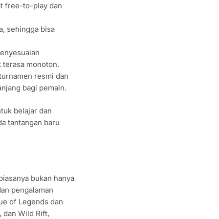
t free-to-play dan
ma, sehingga bisa
 penyesuaian
k terasa monoton.
turnamen resmi dan
anjang bagi pemain.
ntuk belajar dan
da tantangan baru
 biasanya bukan hanya
m dan pengalaman
gue of Legends dan
 dan Wild Rift,