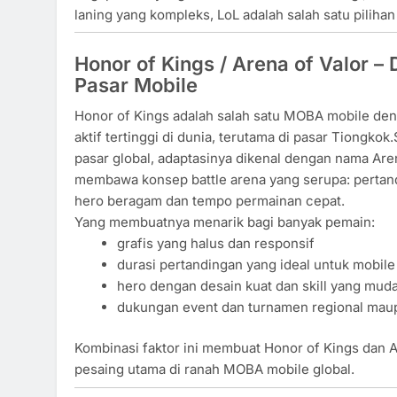
laning yang kompleks, LoL adalah salah satu pilihan 
Honor of Kings / Arena of Valor – 
Pasar Mobile
Honor of Kings adalah salah satu MOBA mobile de
aktif tertinggi di dunia, terutama di pasar Tiongko
pasar global, adaptasinya dikenal dengan nama Are
membawa konsep battle arena yang serupa: perta
hero beragam dan tempo permainan cepat.
Yang membuatnya menarik bagi banyak pemain:
grafis yang halus dan responsif
durasi pertandingan yang ideal untuk mobile
hero dengan desain kuat dan skill yang muda
dukungan event dan turnamen regional maup
Kombinasi faktor ini membuat Honor of Kings dan A
pesaing utama di ranah MOBA mobile global.