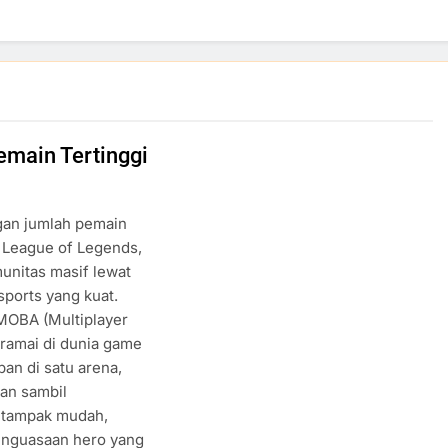
main Tertinggi
gan jumlah pemain
, League of Legends,
unitas masif lewat
sports yang kuat.
 MOBA (Multiplayer
 ramai di dunia game
an di satu arena,
an sambil
g tampak mudah,
penguasaan hero yang