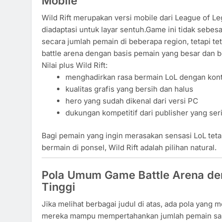
Mobile
Wild Rift merupakan versi mobile dari League of L
diadaptasi untuk layar sentuh.Game ini tidak sebe
secara jumlah pemain di beberapa region, tetapi te
battle arena dengan basis pemain yang besar dan 
Nilai plus Wild Rift:
menghadirkan rasa bermain LoL dengan kont
kualitas grafis yang bersih dan halus
hero yang sudah dikenal dari versi PC
dukungan kompetitif dari publisher yang ser
Bagi pemain yang ingin merasakan sensasi LoL tetap
bermain di ponsel, Wild Rift adalah pilihan natural.
Pola Umum Game Battle Arena d
Tinggi
Jika melihat berbagai judul di atas, ada pola yang
mereka mampu mempertahankan jumlah pemain san