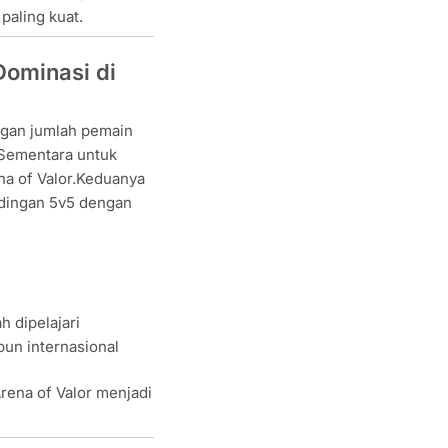
paling kuat.
Dominasi di
ngan jumlah pemain
k.Sementara untuk
na of Valor.Keduanya
ndingan 5v5 dengan
h dipelajari
un internasional
rena of Valor menjadi