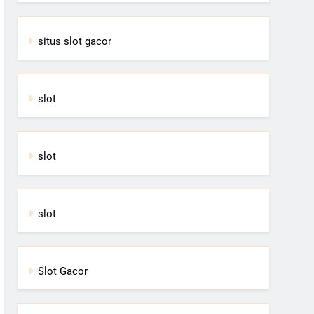
situs slot gacor
slot
slot
slot
Slot Gacor