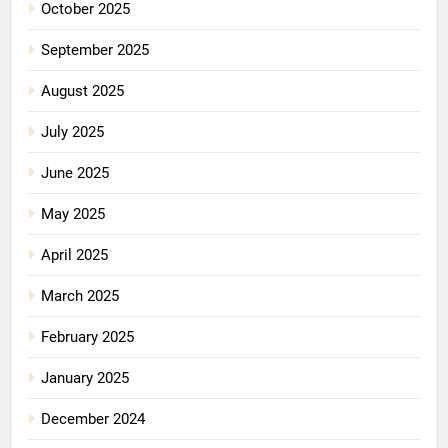
October 2025
September 2025
August 2025
July 2025
June 2025
May 2025
April 2025
March 2025
February 2025
January 2025
December 2024