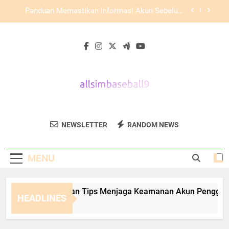
Skip
Panduan Menghindari Akses KAYA787 Login
to
melalui Jaringan Publik
content
Cara Memeriksa Data Akun sebelum
Menggunakan KAYA787 Login
LEBAH4D Login dan Tips Menjaga Keamanan
Akun Pengguna
Panduan Memastikan Informasi Akun Sebelum
Login KAYA787
Panduan Menghindari Akses KAYA787 Login
melalui Jaringan Publik
All Sim Baseball
Mainkan Baseball Online Di All Sim Baseball
Cara Memeriksa Data Akun sebelum
NEWSLETTER
RANDOM NEWS
9
Menggunakan KAYA787 Login
9. Pengalaman Game Yang Seru Dan
Realistis.
MENU
BAH4D Login dan Tips Menjaga Keamanan Akun Pengguna
HEADLINES
Weeks Ago