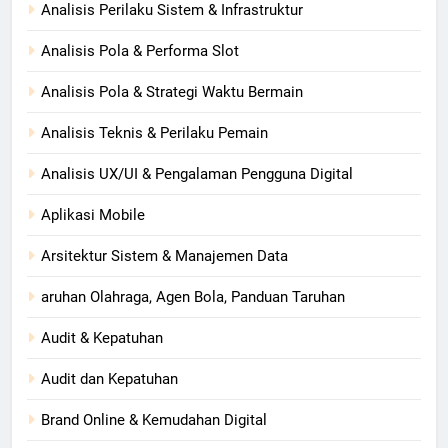
Analisis Perilaku Sistem & Infrastruktur
Analisis Pola & Performa Slot
Analisis Pola & Strategi Waktu Bermain
Analisis Teknis & Perilaku Pemain
Analisis UX/UI & Pengalaman Pengguna Digital
Aplikasi Mobile
Arsitektur Sistem & Manajemen Data
aruhan Olahraga, Agen Bola, Panduan Taruhan
Audit & Kepatuhan
Audit dan Kepatuhan
Brand Online & Kemudahan Digital