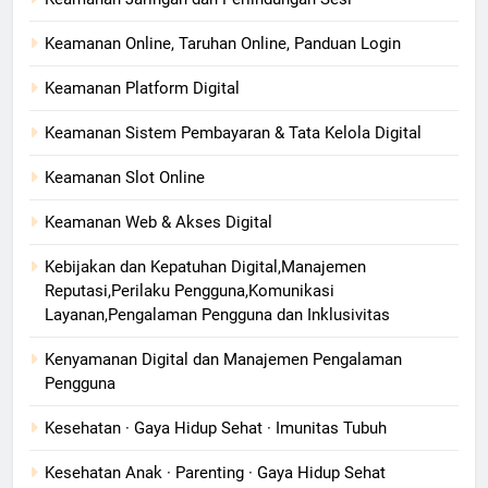
Keamanan Online, Taruhan Online, Panduan Login
Keamanan Platform Digital
Keamanan Sistem Pembayaran & Tata Kelola Digital
Keamanan Slot Online
Keamanan Web & Akses Digital
Kebijakan dan Kepatuhan Digital,Manajemen
Reputasi,Perilaku Pengguna,Komunikasi
Layanan,Pengalaman Pengguna dan Inklusivitas
Kenyamanan Digital dan Manajemen Pengalaman
Pengguna
Kesehatan · Gaya Hidup Sehat · Imunitas Tubuh
Kesehatan Anak · Parenting · Gaya Hidup Sehat