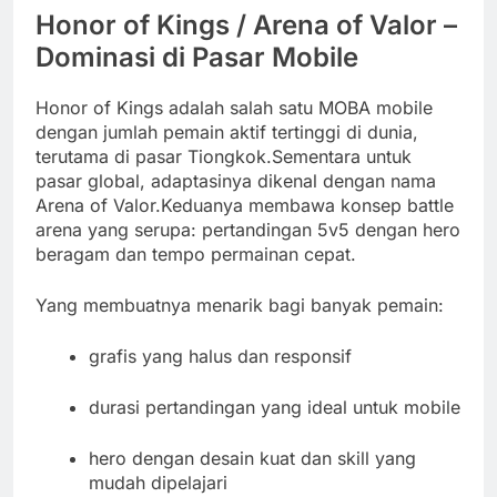
Honor of Kings / Arena of Valor –
Dominasi di Pasar Mobile
Honor of Kings adalah salah satu MOBA mobile
dengan jumlah pemain aktif tertinggi di dunia,
terutama di pasar Tiongkok.Sementara untuk
pasar global, adaptasinya dikenal dengan nama
Arena of Valor.Keduanya membawa konsep battle
arena yang serupa: pertandingan 5v5 dengan hero
beragam dan tempo permainan cepat.
Yang membuatnya menarik bagi banyak pemain:
grafis yang halus dan responsif
durasi pertandingan yang ideal untuk mobile
hero dengan desain kuat dan skill yang
mudah dipelajari