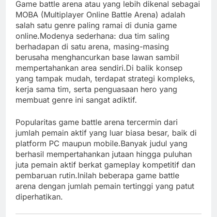
Game battle arena atau yang lebih dikenal sebagai
MOBA (Multiplayer Online Battle Arena) adalah
salah satu genre paling ramai di dunia game
online.Modenya sederhana: dua tim saling
berhadapan di satu arena, masing-masing
berusaha menghancurkan base lawan sambil
mempertahankan area sendiri.Di balik konsep
yang tampak mudah, terdapat strategi kompleks,
kerja sama tim, serta penguasaan hero yang
membuat genre ini sangat adiktif.
Popularitas game battle arena tercermin dari
jumlah pemain aktif yang luar biasa besar, baik di
platform PC maupun mobile.Banyak judul yang
berhasil mempertahankan jutaan hingga puluhan
juta pemain aktif berkat gameplay kompetitif dan
pembaruan rutin.Inilah beberapa game battle
arena dengan jumlah pemain tertinggi yang patut
diperhatikan.