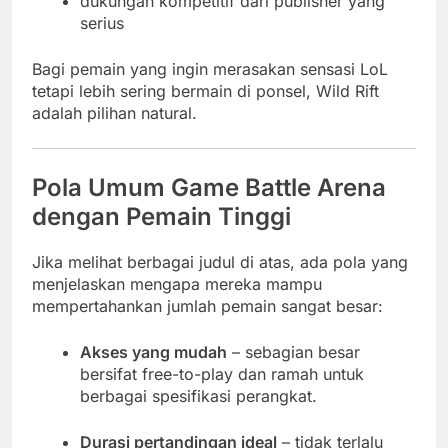
dukungan kompetitif dari publisher yang
serius
Bagi pemain yang ingin merasakan sensasi LoL
tetapi lebih sering bermain di ponsel, Wild Rift
adalah pilihan natural.
Pola Umum Game Battle Arena
dengan Pemain Tinggi
Jika melihat berbagai judul di atas, ada pola yang
menjelaskan mengapa mereka mampu
mempertahankan jumlah pemain sangat besar:
Akses yang mudah
– sebagian besar
bersifat free-to-play dan ramah untuk
berbagai spesifikasi perangkat.
Durasi pertandingan ideal
– tidak terlalu