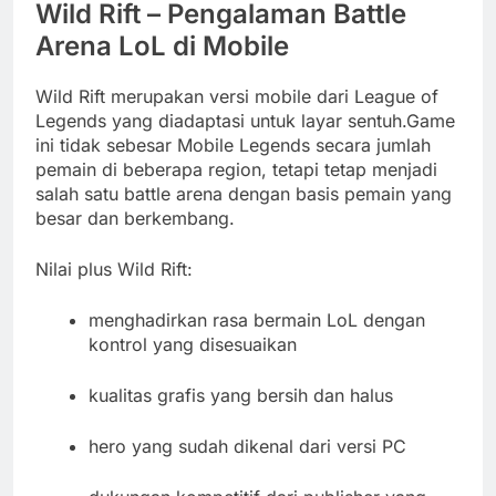
Wild Rift – Pengalaman Battle
Arena LoL di Mobile
Wild Rift merupakan versi mobile dari League of
Legends yang diadaptasi untuk layar sentuh.Game
ini tidak sebesar Mobile Legends secara jumlah
pemain di beberapa region, tetapi tetap menjadi
salah satu battle arena dengan basis pemain yang
besar dan berkembang.
Nilai plus Wild Rift:
menghadirkan rasa bermain LoL dengan
kontrol yang disesuaikan
kualitas grafis yang bersih dan halus
hero yang sudah dikenal dari versi PC