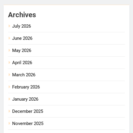
Archives
July 2026
June 2026
May 2026
April 2026
March 2026
February 2026
January 2026
December 2025
November 2025