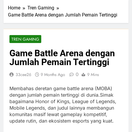
Home
Tren Gaming
Game Battle Arena dengan Jumlah Pemain Tertinggi
TREN GAMING
Game Battle Arena dengan
Jumlah Pemain Tertinggi
0
33cee26
9 Months Ago
9 Mins
Membahas deretan game battle arena (MOBA)
dengan jumlah pemain tertinggi di dunia.Simak
bagaimana Honor of Kings, League of Legends,
Mobile Legends, dan judul lainnya membangun
komunitas masif lewat gameplay kompetitif,
update rutin, dan ekosistem esports yang kuat.