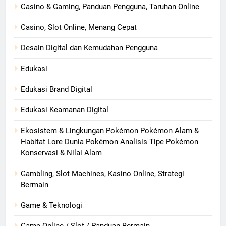
Casino & Gaming, Panduan Pengguna, Taruhan Online
Casino, Slot Online, Menang Cepat
Desain Digital dan Kemudahan Pengguna
Edukasi
Edukasi Brand Digital
Edukasi Keamanan Digital
Ekosistem & Lingkungan Pokémon Pokémon Alam &
Habitat Lore Dunia Pokémon Analisis Tipe Pokémon
Konservasi & Nilai Alam
Gambling, Slot Machines, Kasino Online, Strategi
Bermain
Game & Teknologi
Game Online / Slot / Panduan Bermain