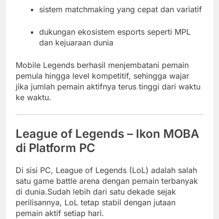
sistem matchmaking yang cepat dan variatif
dukungan ekosistem esports seperti MPL
dan kejuaraan dunia
Mobile Legends berhasil menjembatani pemain
pemula hingga level kompetitif, sehingga wajar
jika jumlah pemain aktifnya terus tinggi dari waktu
ke waktu.
League of Legends – Ikon MOBA
di Platform PC
Di sisi PC, League of Legends (LoL) adalah salah
satu game battle arena dengan pemain terbanyak
di dunia.Sudah lebih dari satu dekade sejak
perilisannya, LoL tetap stabil dengan jutaan
pemain aktif setiap hari.