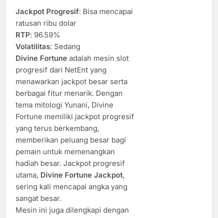
Jackpot Progresif
: Bisa mencapai
ratusan ribu dolar
RTP
: 96.59%
Volatilitas
: Sedang
Divine Fortune
adalah mesin slot
progresif dari NetEnt yang
menawarkan jackpot besar serta
berbagai fitur menarik. Dengan
tema mitologi Yunani, Divine
Fortune memiliki jackpot progresif
yang terus berkembang,
memberikan peluang besar bagi
pemain untuk memenangkan
hadiah besar. Jackpot progresif
utama,
Divine Fortune Jackpot
,
sering kali mencapai angka yang
sangat besar.
Mesin ini juga dilengkapi dengan