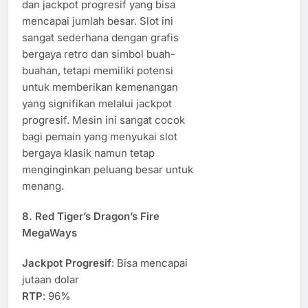
dan jackpot progresif yang bisa
mencapai jumlah besar. Slot ini
sangat sederhana dengan grafis
bergaya retro dan simbol buah-
buahan, tetapi memiliki potensi
untuk memberikan kemenangan
yang signifikan melalui jackpot
progresif. Mesin ini sangat cocok
bagi pemain yang menyukai slot
bergaya klasik namun tetap
menginginkan peluang besar untuk
menang.
8.
Red Tiger’s Dragon’s Fire
MegaWays
Jackpot Progresif
: Bisa mencapai
jutaan dolar
RTP
: 96%