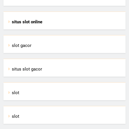
situs slot online
slot gacor
situs slot gacor
slot
slot