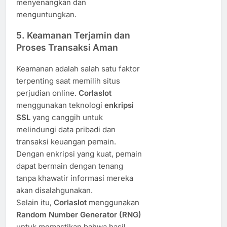
menyenangkan dan
menguntungkan.
5.
Keamanan Terjamin dan
Proses Transaksi Aman
Keamanan adalah salah satu faktor
terpenting saat memilih situs
perjudian online.
Corlaslot
menggunakan teknologi
enkripsi
SSL
yang canggih untuk
melindungi data pribadi dan
transaksi keuangan pemain.
Dengan enkripsi yang kuat, pemain
dapat bermain dengan tenang
tanpa khawatir informasi mereka
akan disalahgunakan.
Selain itu,
Corlaslot
menggunakan
Random Number Generator (RNG)
untuk memastikan bahwa hasil