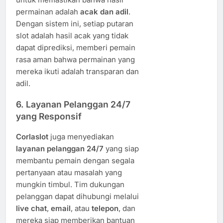
permainan adalah
acak dan adil
.
Dengan sistem ini, setiap putaran
slot adalah hasil acak yang tidak
dapat diprediksi, memberi pemain
rasa aman bahwa permainan yang
mereka ikuti adalah transparan dan
adil.
6.
Layanan Pelanggan 24/7
yang Responsif
Corlaslot
juga menyediakan
layanan pelanggan 24/7
yang siap
membantu pemain dengan segala
pertanyaan atau masalah yang
mungkin timbul. Tim dukungan
pelanggan dapat dihubungi melalui
live chat
,
email
, atau
telepon
, dan
mereka siap memberikan bantuan