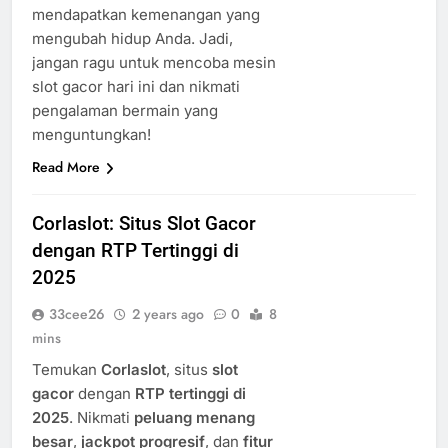
mendapatkan kemenangan yang
mengubah hidup Anda. Jadi,
jangan ragu untuk mencoba mesin
slot gacor hari ini dan nikmati
pengalaman bermain yang
menguntungkan!
Read More
Corlaslot: Situs Slot Gacor
dengan RTP Tertinggi di
2025
33cee26
2 years ago
0
8
mins
Temukan
Corlaslot
, situs
slot
gacor
dengan
RTP tertinggi di
2025
. Nikmati
peluang menang
besar
,
jackpot progresif
, dan
fitur