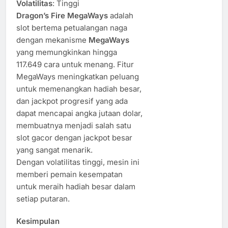
Volatilitas
: Tinggi
Dragon’s Fire MegaWays
adalah
slot bertema petualangan naga
dengan mekanisme
MegaWays
yang memungkinkan hingga
117.649 cara untuk menang. Fitur
MegaWays meningkatkan peluang
untuk memenangkan hadiah besar,
dan jackpot progresif yang ada
dapat mencapai angka jutaan dolar,
membuatnya menjadi salah satu
slot gacor dengan jackpot besar
yang sangat menarik.
Dengan volatilitas tinggi, mesin ini
memberi pemain kesempatan
untuk meraih hadiah besar dalam
setiap putaran.
Kesimpulan