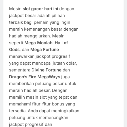
Mesin
slot gacor hari ini
dengan
jackpot besar adalah pilihan
terbaik bagi pemain yang ingin
meraih kemenangan besar dengan
hadiah menggiurkan. Mesin
seperti
Mega Moolah
,
Hall of
Gods
, dan
Mega Fortune
menawarkan jackpot progresif
yang dapat mencapai jutaan dolar,
sementara
Divine Fortune
dan
Dragon’s Fire MegaWays
juga
memberikan peluang besar untuk
meraih hadiah besar. Dengan
memilih mesin slot yang tepat dan
memahami fitur-fitur bonus yang
tersedia, Anda dapat meningkatkan
peluang untuk memenangkan
jackpot progresif dan