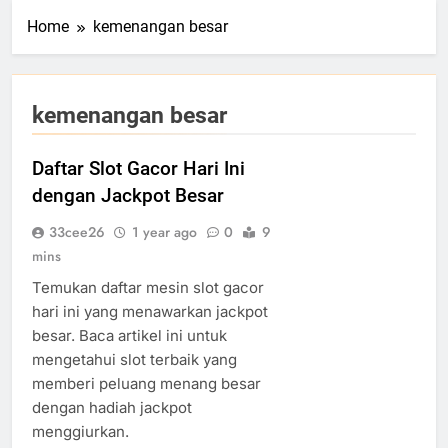
Home
kemenangan besar
kemenangan besar
Daftar Slot Gacor Hari Ini
dengan Jackpot Besar
33cee26
1 year ago
0
9
mins
Temukan daftar mesin slot gacor
hari ini yang menawarkan jackpot
besar. Baca artikel ini untuk
mengetahui slot terbaik yang
memberi peluang menang besar
dengan hadiah jackpot
menggiurkan.