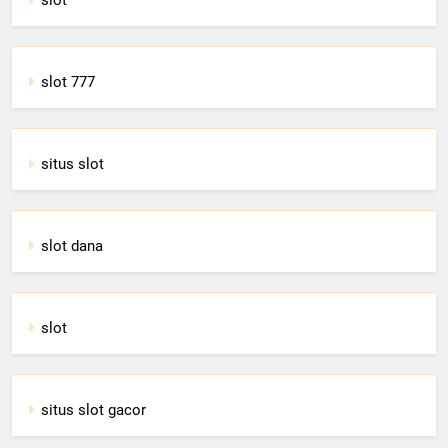
slot
slot 777
situs slot
slot dana
slot
situs slot gacor