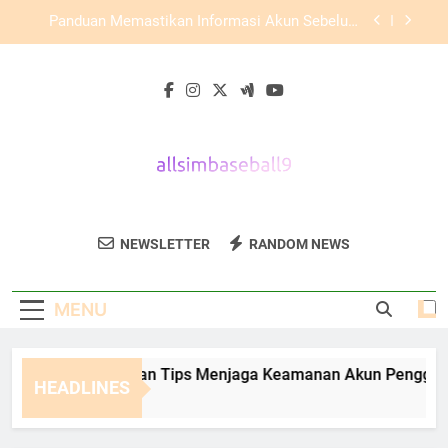
Skip
Panduan Menghindari Akses KAYA787 Login
to
melalui Jaringan Publik
content
Cara Memeriksa Data Akun sebelum
Menggunakan KAYA787 Login
LEBAH4D Login dan Tips Menjaga Keamanan
Akun Pengguna
Panduan Memastikan Informasi Akun Sebelum
Login KAYA787
Panduan Menghindari Akses KAYA787 Login
melalui Jaringan Publik
All Sim Baseball
Mainkan Baseball Online Di All Sim Baseball
Cara Memeriksa Data Akun sebelum
NEWSLETTER
RANDOM NEWS
9
Menggunakan KAYA787 Login
9. Pengalaman Game Yang Seru Dan
Realistis.
MENU
EBAH4D Login dan Tips Menjaga Keamanan Akun Pengguna
HEADLINES
Weeks Ago