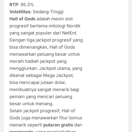
RTP
: 95.3%
Volatilitas
: Sedang-Tinggi
Hall of Gods
adalah mesin slot
progresif bertema mitologi Nordik
yang sangat populer dari NetEnt.
Dengan tiga jackpot progresif yang
bisa dimenangkan, Hall of Gods
menawarkan peluang besar untuk
meraih hadiah jackpot yang
menggiurkan. Jackpot utama, yang
dikenal sebagai Mega Jackpot,
bisa mencapai jutaan dolar,
membuatnya sangat menarik bagi
pemain yang mencari peluang
besar untuk menang.
Selain jackpot progresif, Hall of
Gods juga menawarkan fitur bonus
menarik seperti
putaran gratis
dan
pengganda
, yang meningkatkan