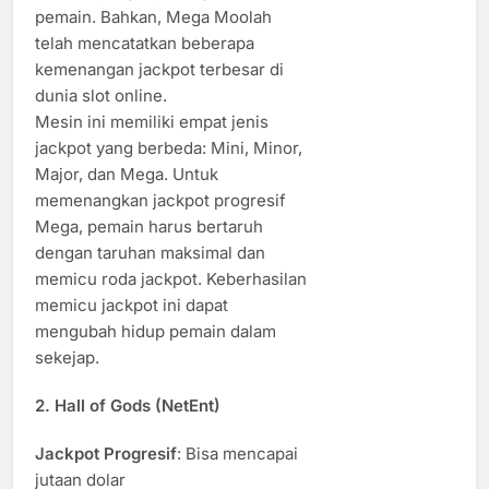
pemain. Bahkan, Mega Moolah
telah mencatatkan beberapa
kemenangan jackpot terbesar di
dunia slot online.
Mesin ini memiliki empat jenis
jackpot yang berbeda: Mini, Minor,
Major, dan Mega. Untuk
memenangkan jackpot progresif
Mega, pemain harus bertaruh
dengan taruhan maksimal dan
memicu roda jackpot. Keberhasilan
memicu jackpot ini dapat
mengubah hidup pemain dalam
sekejap.
2.
Hall of Gods (NetEnt)
Jackpot Progresif
: Bisa mencapai
jutaan dolar