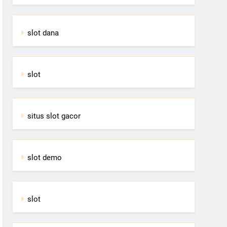
slot dana
slot
situs slot gacor
slot demo
slot