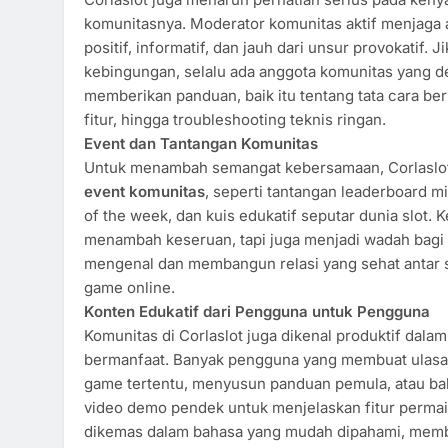
komunitasnya. Moderator komunitas aktif menjaga a
positif, informatif, dan jauh dari unsur provokatif. 
kebingungan, selalu ada anggota komunitas yang 
memberikan panduan, baik itu tentang tata cara b
fitur, hingga troubleshooting teknis ringan.
Event dan Tantangan Komunitas
Untuk menambah semangat kebersamaan, Corlaslo
event komunitas
, seperti tantangan leaderboard m
of the week, dan kuis edukatif seputar dunia slot. K
menambah keseruan, tapi juga menjadi wadah bagi 
mengenal dan membangun relasi yang sehat anta
game online.
Konten Edukatif dari Pengguna untuk Pengguna
Komunitas di Corlaslot juga dikenal produktif dal
bermanfaat. Banyak pengguna yang membuat ulasan
game tertentu, menyusun panduan pemula, atau b
video demo pendek untuk menjelaskan fitur permai
dikemas dalam bahasa yang mudah dipahami, membu