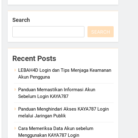
Search
SEARCH
Recent Posts
LEBAH4D Login dan Tips Menjaga Keamanan
Akun Pengguna
Panduan Memastikan Informasi Akun
Sebelum Login KAYA787
Panduan Menghindari Akses KAYA787 Login
melalui Jaringan Publik
Cara Memeriksa Data Akun sebelum
Menggunakan KAYA787 Login