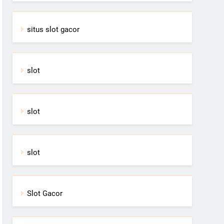
situs slot gacor
slot
slot
slot
Slot Gacor