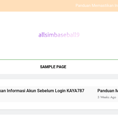
Panduan Memastikan In
Panduan Menghindari Akses K
Cara Memeriksa Data Akun
LEBAH4D Login dan T
 Sim Baseball 9
Panduan Memastikan In
seball Online Di All Sim Baseball 9. Pengalaman Game Yang Se
Panduan Menghindari Akses K
SAMPLE PAGE
Cara Memeriksa Data Akun
si Akun Sebelum Login KAYA787
Panduan Menghindari A
3 Weeks Ago