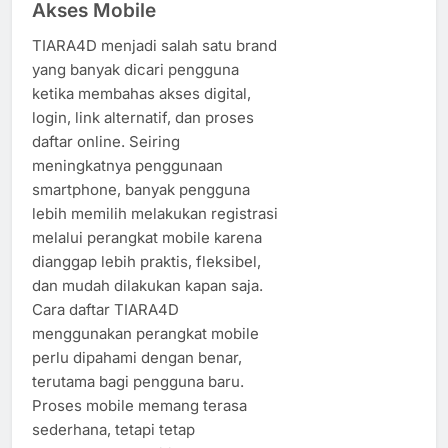
Akses Mobile
TIARA4D menjadi salah satu brand
yang banyak dicari pengguna
ketika membahas akses digital,
login, link alternatif, dan proses
daftar online. Seiring
meningkatnya penggunaan
smartphone, banyak pengguna
lebih memilih melakukan registrasi
melalui perangkat mobile karena
dianggap lebih praktis, fleksibel,
dan mudah dilakukan kapan saja.
Cara daftar TIARA4D
menggunakan perangkat mobile
perlu dipahami dengan benar,
terutama bagi pengguna baru.
Proses mobile memang terasa
sederhana, tetapi tetap