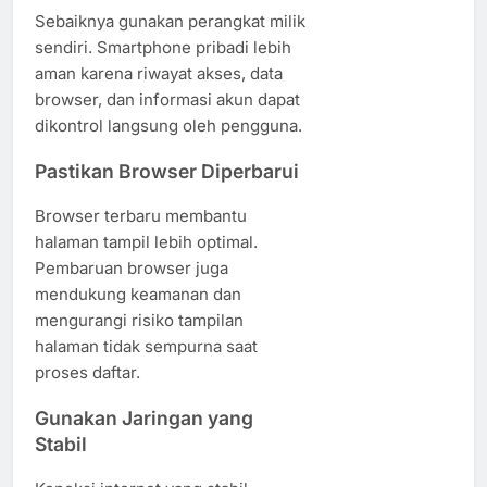
Sebaiknya gunakan perangkat milik
sendiri. Smartphone pribadi lebih
aman karena riwayat akses, data
browser, dan informasi akun dapat
dikontrol langsung oleh pengguna.
Pastikan Browser Diperbarui
Browser terbaru membantu
halaman tampil lebih optimal.
Pembaruan browser juga
mendukung keamanan dan
mengurangi risiko tampilan
halaman tidak sempurna saat
proses daftar.
Gunakan Jaringan yang
Stabil