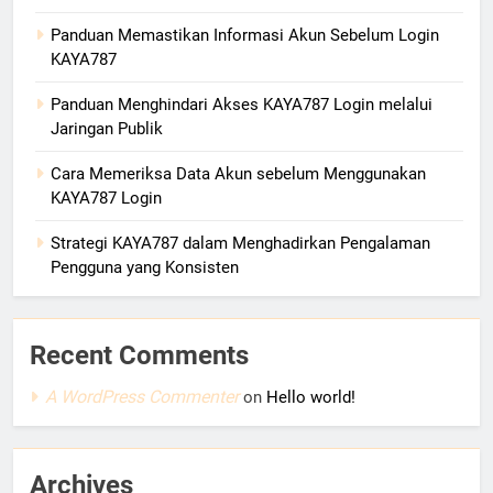
Panduan Memastikan Informasi Akun Sebelum Login
KAYA787
Panduan Menghindari Akses KAYA787 Login melalui
Jaringan Publik
Cara Memeriksa Data Akun sebelum Menggunakan
KAYA787 Login
Strategi KAYA787 dalam Menghadirkan Pengalaman
Pengguna yang Konsisten
Recent Comments
A WordPress Commenter
on
Hello world!
Archives