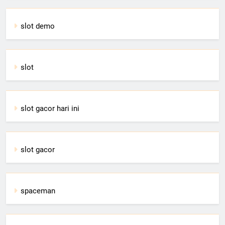
slot demo
slot
slot gacor hari ini
slot gacor
spaceman