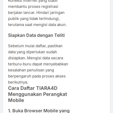
Koneksi internet yang stabil
membantu proses registrasi
berjalan lancar. Hindari jaringan
publik yang tidak terlindungi,
terutama saat mengisi data akun.
Siapkan Data dengan Teliti
Sebelum mulai daftar, pastikan
data yang diperlukan sudah
disiapkan. Mengisi data secara
terburu-buru dapat menyebabkan
kesalahan penulisan yang
berpengaruh pada proses akses
berikutnya.
Cara Daftar TIARA4D
Menggunakan Perangkat
Mobile
1. Buka Browser Mobile yang