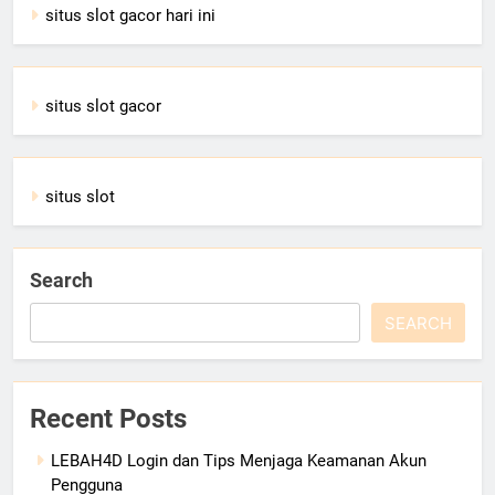
situs slot gacor hari ini
situs slot gacor
situs slot
Search
SEARCH
Recent Posts
LEBAH4D Login dan Tips Menjaga Keamanan Akun
Pengguna