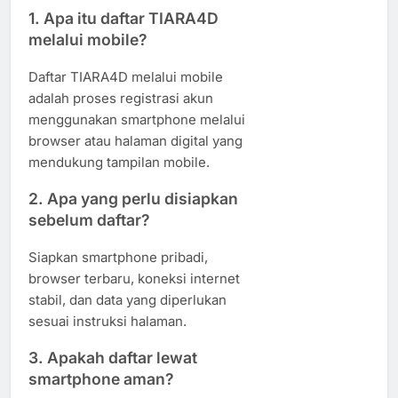
1. Apa itu daftar TIARA4D
melalui mobile?
Daftar TIARA4D melalui mobile
adalah proses registrasi akun
menggunakan smartphone melalui
browser atau halaman digital yang
mendukung tampilan mobile.
2. Apa yang perlu disiapkan
sebelum daftar?
Siapkan smartphone pribadi,
browser terbaru, koneksi internet
stabil, dan data yang diperlukan
sesuai instruksi halaman.
3. Apakah daftar lewat
smartphone aman?