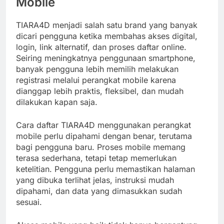
Mobile
TIARA4D menjadi salah satu brand yang banyak
dicari pengguna ketika membahas akses digital,
login, link alternatif, dan proses daftar online.
Seiring meningkatnya penggunaan smartphone,
banyak pengguna lebih memilih melakukan
registrasi melalui perangkat mobile karena
dianggap lebih praktis, fleksibel, dan mudah
dilakukan kapan saja.
Cara daftar TIARA4D menggunakan perangkat
mobile perlu dipahami dengan benar, terutama
bagi pengguna baru. Proses mobile memang
terasa sederhana, tetapi tetap memerlukan
ketelitian. Pengguna perlu memastikan halaman
yang dibuka terlihat jelas, instruksi mudah
dipahami, dan data yang dimasukkan sudah
sesuai.