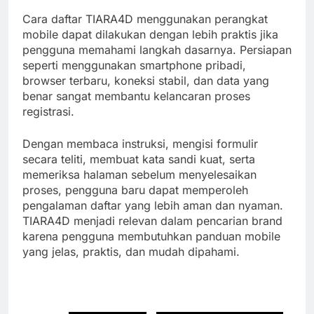
Cara daftar TIARA4D menggunakan perangkat
mobile dapat dilakukan dengan lebih praktis jika
pengguna memahami langkah dasarnya. Persiapan
seperti menggunakan smartphone pribadi,
browser terbaru, koneksi stabil, dan data yang
benar sangat membantu kelancaran proses
registrasi.
Dengan membaca instruksi, mengisi formulir
secara teliti, membuat kata sandi kuat, serta
memeriksa halaman sebelum menyelesaikan
proses, pengguna baru dapat memperoleh
pengalaman daftar yang lebih aman dan nyaman.
TIARA4D menjadi relevan dalam pencarian brand
karena pengguna membutuhkan panduan mobile
yang jelas, praktis, dan mudah dipahami.