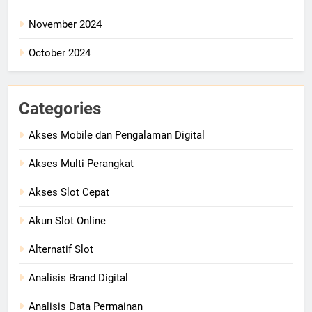
November 2024
October 2024
Categories
Akses Mobile dan Pengalaman Digital
Akses Multi Perangkat
Akses Slot Cepat
Akun Slot Online
Alternatif Slot
Analisis Brand Digital
Analisis Data Permainan