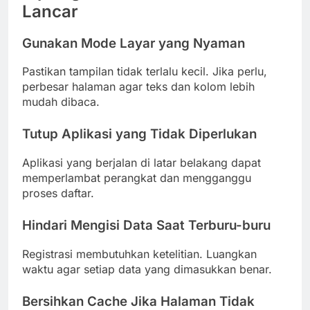
Lancar
Gunakan Mode Layar yang Nyaman
Pastikan tampilan tidak terlalu kecil. Jika perlu,
perbesar halaman agar teks dan kolom lebih
mudah dibaca.
Tutup Aplikasi yang Tidak Diperlukan
Aplikasi yang berjalan di latar belakang dapat
memperlambat perangkat dan mengganggu
proses daftar.
Hindari Mengisi Data Saat Terburu-buru
Registrasi membutuhkan ketelitian. Luangkan
waktu agar setiap data yang dimasukkan benar.
Bersihkan Cache Jika Halaman Tidak