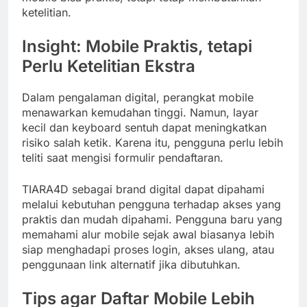
ketelitian.
Insight: Mobile Praktis, tetapi
Perlu Ketelitian Ekstra
Dalam pengalaman digital, perangkat mobile
menawarkan kemudahan tinggi. Namun, layar
kecil dan keyboard sentuh dapat meningkatkan
risiko salah ketik. Karena itu, pengguna perlu lebih
teliti saat mengisi formulir pendaftaran.
TIARA4D sebagai brand digital dapat dipahami
melalui kebutuhan pengguna terhadap akses yang
praktis dan mudah dipahami. Pengguna baru yang
memahami alur mobile sejak awal biasanya lebih
siap menghadapi proses login, akses ulang, atau
penggunaan link alternatif jika dibutuhkan.
Tips agar Daftar Mobile Lebih