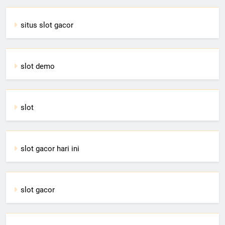
situs slot gacor
slot demo
slot
slot gacor hari ini
slot gacor