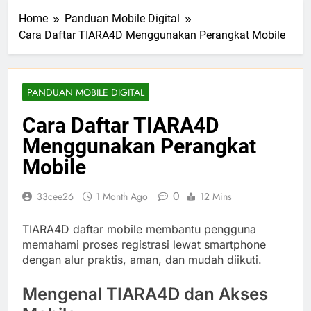
Home
Panduan Mobile Digital
Cara Daftar TIARA4D Menggunakan Perangkat Mobile
PANDUAN MOBILE DIGITAL
Cara Daftar TIARA4D
Menggunakan Perangkat
Mobile
0
33cee26
1 Month Ago
12 Mins
TIARA4D daftar mobile membantu pengguna
memahami proses registrasi lewat smartphone
dengan alur praktis, aman, dan mudah diikuti.
Mengenal TIARA4D dan Akses