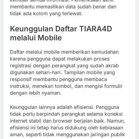
membantu memastikan data sudah benar dan
tidak ada kolom yang terlewat.
Keunggulan Daftar TIARA4D
melalui Mobile
Daftar melalui mobile memberikan kemudahan
karena pengguna dapat melakukan proses
registrasi dengan perangkat yang sudah akrab
digunakan sehari-hari. Tampilan mobile yang
responsif membantu pengguna membaca
instruksi, menekan tombol, dan mengisi formulir
dengan lebih nyaman.
Keunggulan lainnya adalah efisiensi. Pengguna
tidak perlu berpindah perangkat selama koneksi
internet stabil dan browser berjalan baik. Namun,
efisiensi ini tetap harus didukung oleh kebiasaan
aman, seperti tidak menggunakan jaringan publik