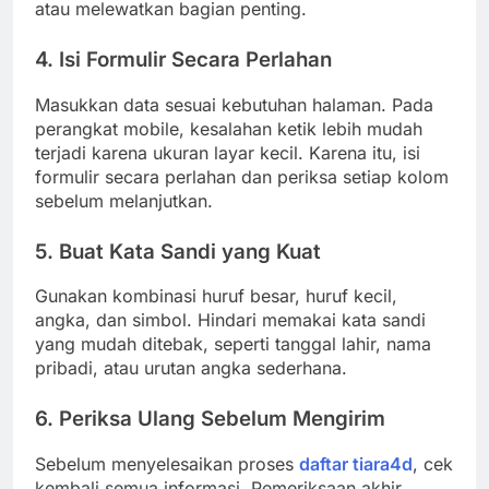
atau melewatkan bagian penting.
4. Isi Formulir Secara Perlahan
Masukkan data sesuai kebutuhan halaman. Pada
perangkat mobile, kesalahan ketik lebih mudah
terjadi karena ukuran layar kecil. Karena itu, isi
formulir secara perlahan dan periksa setiap kolom
sebelum melanjutkan.
5. Buat Kata Sandi yang Kuat
Gunakan kombinasi huruf besar, huruf kecil,
angka, dan simbol. Hindari memakai kata sandi
yang mudah ditebak, seperti tanggal lahir, nama
pribadi, atau urutan angka sederhana.
6. Periksa Ulang Sebelum Mengirim
Sebelum menyelesaikan proses
daftar tiara4d
, cek
kembali semua informasi. Pemeriksaan akhir