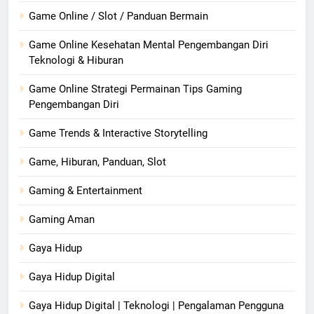
Game Online / Slot / Panduan Bermain
Game Online Kesehatan Mental Pengembangan Diri
Teknologi & Hiburan
Game Online Strategi Permainan Tips Gaming
Pengembangan Diri
Game Trends & Interactive Storytelling
Game, Hiburan, Panduan, Slot
Gaming & Entertainment
Gaming Aman
Gaya Hidup
Gaya Hidup Digital
Gaya Hidup Digital | Teknologi | Pengalaman Pengguna