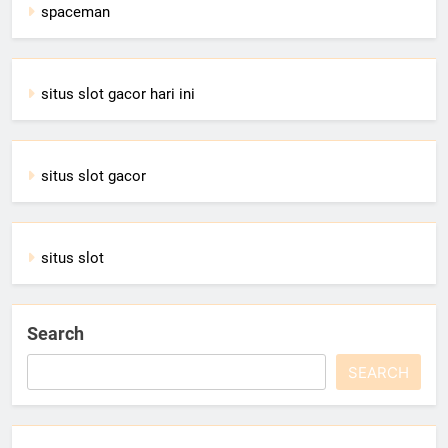
spaceman
situs slot gacor hari ini
situs slot gacor
situs slot
Search
SEARCH