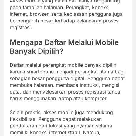
Akses mobile yang baik tidak hanya bergantung
pada tampilan halaman. Perangkat, koneksi
internet, browser, serta kebiasaan pengguna juga
berpengaruh besar terhadap kelancaran proses
registrasi.
Mengapa Daftar Melalui Mobile
Banyak Dipilih?
Daftar melalui perangkat mobile banyak dipilih
karena smartphone menjadi perangkat utama bagi
sebagian besar pengguna digital. Pengguna dapat
membuka halaman, membaca instruksi, mengisi
data, dan menyelesaikan proses registrasi tanpa
harus menggunakan laptop atau komputer.
Selain praktis, akses mobile juga mendukung
fleksibilitas. Pengguna dapat melakukan
pendaftaran dari lokasi yang nyaman selama
memiliki koneksi internet stabil. Namun,