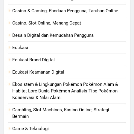
Casino & Gaming, Panduan Pengguna, Taruhan Online
Casino, Slot Online, Menang Cepat
Desain Digital dan Kemudahan Pengguna
Edukasi
Edukasi Brand Digital
Edukasi Keamanan Digital
Ekosistem & Lingkungan Pokémon Pokémon Alam &
Habitat Lore Dunia Pokémon Analisis Tipe Pokémon
Konservasi & Nilai Alam
Gambling, Slot Machines, Kasino Online, Strategi
Bermain
Game & Teknologi