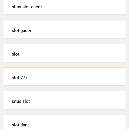
situs slot gacor
slot gacor
slot
slot 777
situs slot
slot dana