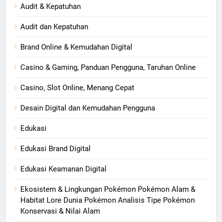
Audit & Kepatuhan
Audit dan Kepatuhan
Brand Online & Kemudahan Digital
Casino & Gaming, Panduan Pengguna, Taruhan Online
Casino, Slot Online, Menang Cepat
Desain Digital dan Kemudahan Pengguna
Edukasi
Edukasi Brand Digital
Edukasi Keamanan Digital
Ekosistem & Lingkungan Pokémon Pokémon Alam &
Habitat Lore Dunia Pokémon Analisis Tipe Pokémon
Konservasi & Nilai Alam