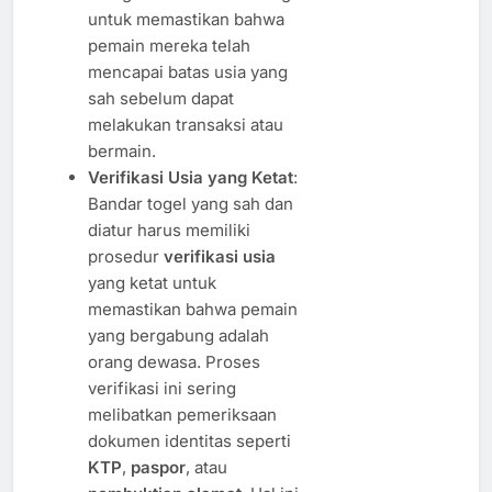
untuk memastikan bahwa
pemain mereka telah
mencapai batas usia yang
sah sebelum dapat
melakukan transaksi atau
bermain.
Verifikasi Usia yang Ketat
:
Bandar togel yang sah dan
diatur harus memiliki
prosedur
verifikasi usia
yang ketat untuk
memastikan bahwa pemain
yang bergabung adalah
orang dewasa. Proses
verifikasi ini sering
melibatkan pemeriksaan
dokumen identitas seperti
KTP
,
paspor
, atau