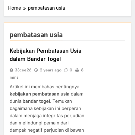
Home
pembatasan usia
pembatasan usia
Kebijakan Pembatasan Usia
dalam Bandar Togel
33cee26
2 years ago
0
8
mins
Artikel ini membahas pentingnya
kebijakan pembatasan usia
dalam
dunia
bandar togel
. Temukan
bagaimana kebijakan ini berperan
dalam menjaga integritas perjudian
dan melindungi pemain dari
dampak negatif perjudian di bawah