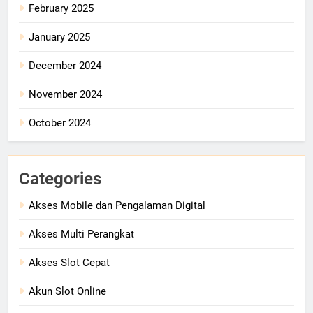
February 2025
January 2025
December 2024
November 2024
October 2024
Categories
Akses Mobile dan Pengalaman Digital
Akses Multi Perangkat
Akses Slot Cepat
Akun Slot Online