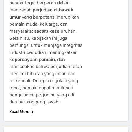
bandar togel berperan dalam
mencegah
perjudian di bawah
umur
yang berpotensi merugikan
pemain muda, keluarga, dan
masyarakat secara keseluruhan.
Selain itu, kebijakan ini juga
berfungsi untuk menjaga integritas
industri perjudian, meningkatkan
kepercayaan pemain
, dan
memastikan bahwa perjudian tetap
menjadi hiburan yang aman dan
terkendali. Dengan regulasi yang
tepat, pemain dapat menikmati
pengalaman perjudian yang adil
dan bertanggung jawab.
Read More