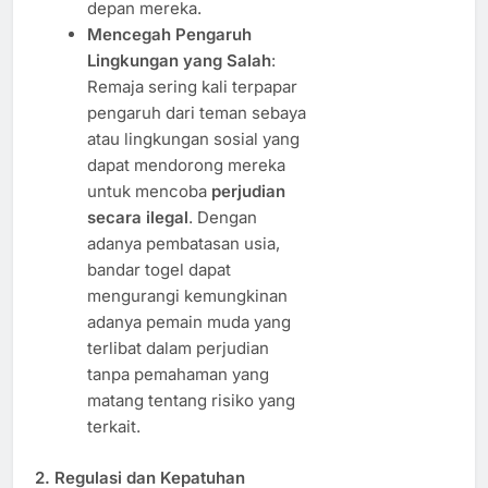
depan mereka.
Mencegah Pengaruh
Lingkungan yang Salah
:
Remaja sering kali terpapar
pengaruh dari teman sebaya
atau lingkungan sosial yang
dapat mendorong mereka
untuk mencoba
perjudian
secara ilegal
. Dengan
adanya pembatasan usia,
bandar togel dapat
mengurangi kemungkinan
adanya pemain muda yang
terlibat dalam perjudian
tanpa pemahaman yang
matang tentang risiko yang
terkait.
2.
Regulasi dan Kepatuhan