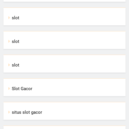
slot
slot
slot
Slot Gacor
situs slot gacor