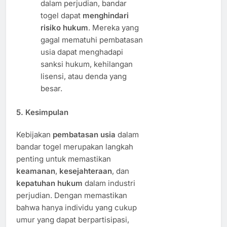
dalam perjudian, bandar
togel dapat
menghindari
risiko hukum
. Mereka yang
gagal mematuhi pembatasan
usia dapat menghadapi
sanksi hukum, kehilangan
lisensi, atau denda yang
besar.
5.
Kesimpulan
Kebijakan
pembatasan usia
dalam
bandar togel merupakan langkah
penting untuk memastikan
keamanan
,
kesejahteraan
, dan
kepatuhan hukum
dalam industri
perjudian. Dengan memastikan
bahwa hanya individu yang cukup
umur yang dapat berpartisipasi,