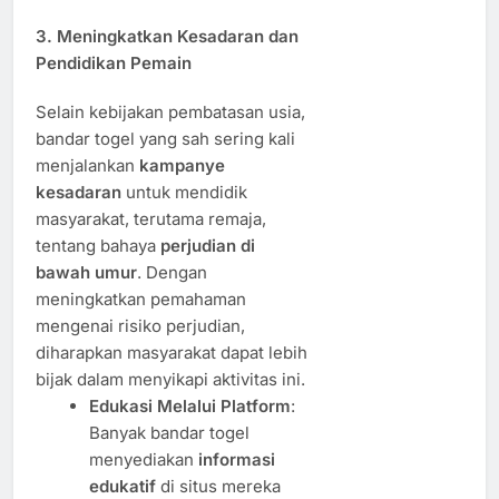
3.
Meningkatkan Kesadaran dan
Pendidikan Pemain
Selain kebijakan pembatasan usia,
bandar togel yang sah sering kali
menjalankan
kampanye
kesadaran
untuk mendidik
masyarakat, terutama remaja,
tentang bahaya
perjudian di
bawah umur
. Dengan
meningkatkan pemahaman
mengenai risiko perjudian,
diharapkan masyarakat dapat lebih
bijak dalam menyikapi aktivitas ini.
Edukasi Melalui Platform
:
Banyak bandar togel
menyediakan
informasi
edukatif
di situs mereka