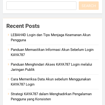
SEARCH
Recent Posts
LEBAH4D Login dan Tips Menjaga Keamanan Akun
Pengguna
Panduan Memastikan Informasi Akun Sebelum Login
KAYA787
Panduan Menghindari Akses KAYA787 Login melalui
Jaringan Publik
Cara Memeriksa Data Akun sebelum Menggunakan
KAYA787 Login
Strategi KAYA787 dalam Menghadirkan Pengalaman
Pengguna yang Konsisten