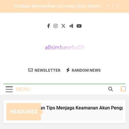
Skip
Panduan Menghindari Akses KAYA787 Login
to
melalui Jaringan Publik
content
Cara Memeriksa Data Akun sebelum
Menggunakan KAYA787 Login
LEBAH4D Login dan Tips Menjaga Keamanan
Akun Pengguna
Panduan Memastikan Informasi Akun Sebelum
Login KAYA787
Panduan Menghindari Akses KAYA787 Login
melalui Jaringan Publik
All Sim Baseball
Mainkan Baseball Online Di All Sim Baseball
Cara Memeriksa Data Akun sebelum
NEWSLETTER
RANDOM NEWS
9
Menggunakan KAYA787 Login
9. Pengalaman Game Yang Seru Dan
Realistis.
MENU
BAH4D Login dan Tips Menjaga Keamanan Akun Pengguna
HEADLINES
Weeks Ago