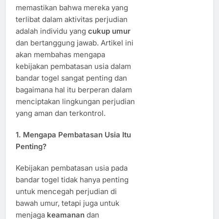
memastikan bahwa mereka yang
terlibat dalam aktivitas perjudian
adalah individu yang
cukup umur
dan bertanggung jawab. Artikel ini
akan membahas mengapa
kebijakan pembatasan usia dalam
bandar togel sangat penting dan
bagaimana hal itu berperan dalam
menciptakan lingkungan perjudian
yang aman dan terkontrol.
1.
Mengapa Pembatasan Usia Itu
Penting?
Kebijakan pembatasan usia pada
bandar togel tidak hanya penting
untuk mencegah perjudian di
bawah umur, tetapi juga untuk
menjaga
keamanan
dan