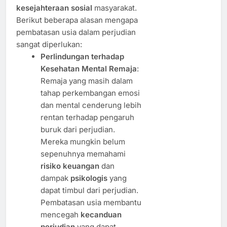
kesejahteraan sosial
masyarakat.
Berikut beberapa alasan mengapa
pembatasan usia dalam perjudian
sangat diperlukan:
Perlindungan terhadap
Kesehatan Mental Remaja
:
Remaja yang masih dalam
tahap perkembangan emosi
dan mental cenderung lebih
rentan terhadap pengaruh
buruk dari perjudian.
Mereka mungkin belum
sepenuhnya memahami
risiko keuangan
dan
dampak
psikologis
yang
dapat timbul dari perjudian.
Pembatasan usia membantu
mencegah
kecanduan
perjudian
yang dapat