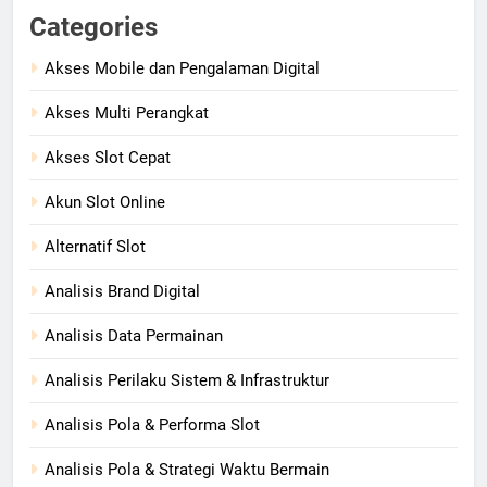
Categories
Akses Mobile dan Pengalaman Digital
Akses Multi Perangkat
Akses Slot Cepat
Akun Slot Online
Alternatif Slot
Analisis Brand Digital
Analisis Data Permainan
Analisis Perilaku Sistem & Infrastruktur
Analisis Pola & Performa Slot
Analisis Pola & Strategi Waktu Bermain