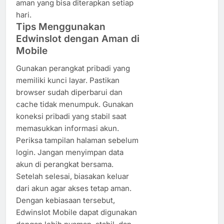
aman yang bisa diterapkan setiap
hari.
Tips Menggunakan
Edwinslot dengan Aman di
Mobile
Gunakan perangkat pribadi yang
memiliki kunci layar. Pastikan
browser sudah diperbarui dan
cache tidak menumpuk. Gunakan
koneksi pribadi yang stabil saat
memasukkan informasi akun.
Periksa tampilan halaman sebelum
login. Jangan menyimpan data
akun di perangkat bersama.
Setelah selesai, biasakan keluar
dari akun agar akses tetap aman.
Dengan kebiasaan tersebut,
Edwinslot Mobile dapat digunakan