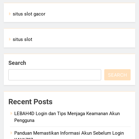
situs slot gacor
situs slot
Search
SEARCH
Recent Posts
LEBAH4D Login dan Tips Menjaga Keamanan Akun
Pengguna
Panduan Memastikan Informasi Akun Sebelum Login