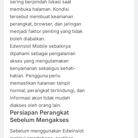
sering berpindah lokasi saat
membuka halaman. Kondisi
tersebut membuat keamanan
perangkat, browser, dan jaringan
menjadi faktor penting yang tidak
boleh diabaikan.
Edwinslot Mobile sebaiknya
dipahami sebagai pengalaman
akses yang mengutamakan
kenyamanan sekaligus kehati-
hatian. Pengguna perlu
memastikan halaman tampil
normal, perangkat terlindungi, dan
informasi akun tidak mudah
diakses oleh orang lain.
Persiapan Perangkat
Sebelum Mengakses
Sebelum menggunakan Edwinslot