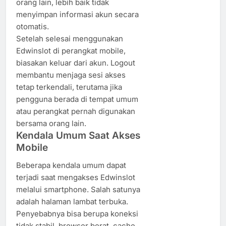
orang lain, lebih baik tidak
menyimpan informasi akun secara
otomatis.
Setelah selesai menggunakan
Edwinslot di perangkat mobile,
biasakan keluar dari akun. Logout
membantu menjaga sesi akses
tetap terkendali, terutama jika
pengguna berada di tempat umum
atau perangkat pernah digunakan
bersama orang lain.
Kendala Umum Saat Akses
Mobile
Beberapa kendala umum dapat
terjadi saat mengakses Edwinslot
melalui smartphone. Salah satunya
adalah halaman lambat terbuka.
Penyebabnya bisa berupa koneksi
tidak stabil, browser berat, cache