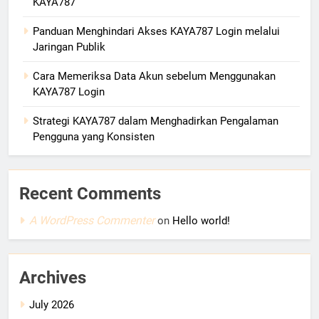
KAYA787
Panduan Menghindari Akses KAYA787 Login melalui
Jaringan Publik
Cara Memeriksa Data Akun sebelum Menggunakan
KAYA787 Login
Strategi KAYA787 dalam Menghadirkan Pengalaman
Pengguna yang Konsisten
Recent Comments
A WordPress Commenter
on
Hello world!
Archives
July 2026