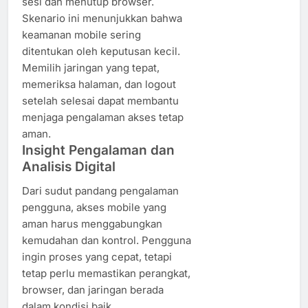
sesi dan menutup browser.
Skenario ini menunjukkan bahwa
keamanan mobile sering
ditentukan oleh keputusan kecil.
Memilih jaringan yang tepat,
memeriksa halaman, dan logout
setelah selesai dapat membantu
menjaga pengalaman akses tetap
aman.
Insight Pengalaman dan
Analisis Digital
Dari sudut pandang pengalaman
pengguna, akses mobile yang
aman harus menggabungkan
kemudahan dan kontrol. Pengguna
ingin proses yang cepat, tetapi
tetap perlu memastikan perangkat,
browser, dan jaringan berada
dalam kondisi baik.