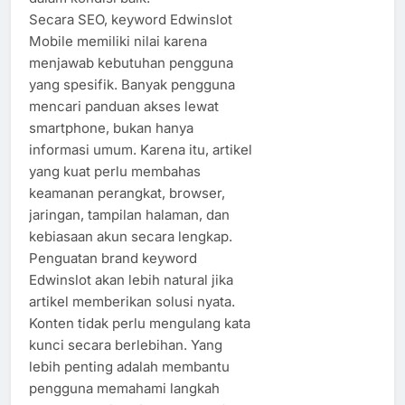
Secara SEO, keyword Edwinslot
Mobile memiliki nilai karena
menjawab kebutuhan pengguna
yang spesifik. Banyak pengguna
mencari panduan akses lewat
smartphone, bukan hanya
informasi umum. Karena itu, artikel
yang kuat perlu membahas
keamanan perangkat, browser,
jaringan, tampilan halaman, dan
kebiasaan akun secara lengkap.
Penguatan brand keyword
Edwinslot akan lebih natural jika
artikel memberikan solusi nyata.
Konten tidak perlu mengulang kata
kunci secara berlebihan. Yang
lebih penting adalah membantu
pengguna memahami langkah