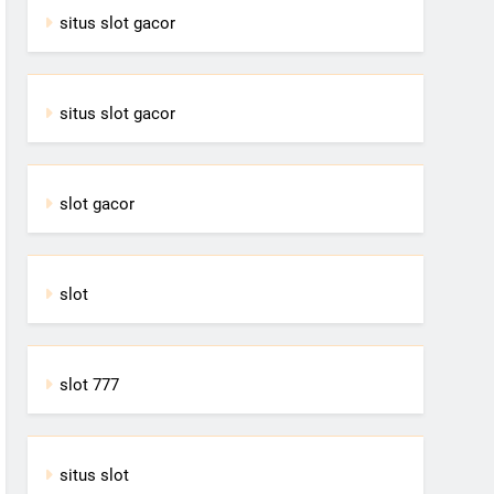
situs slot gacor
situs slot gacor
slot gacor
slot
slot 777
situs slot