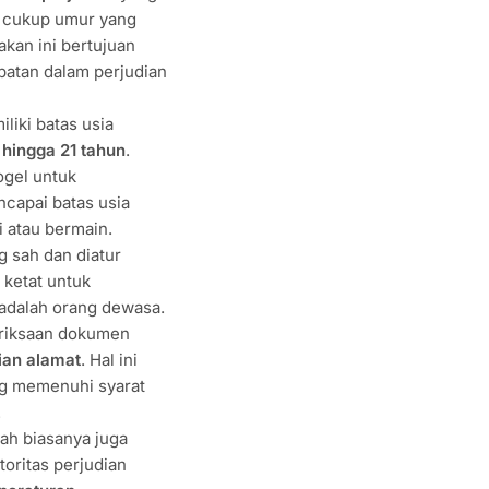
g cukup umur yang
jakan ini bertujuan
ibatan dalam perjudian
liki batas usia
 hingga 21 tahun
.
ogel untuk
capai batas usia
 atau bermain.
g sah dan diatur
ketat untuk
adalah orang dewasa.
meriksaan dokumen
an alamat
. Hal ini
ng memenuhi syarat
.
ah biasanya juga
toritas perjudian