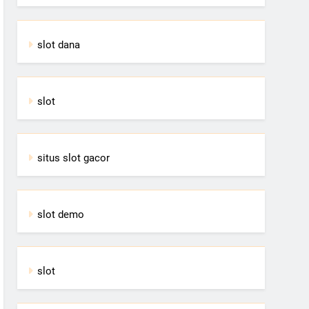
slot dana
slot
situs slot gacor
slot demo
slot