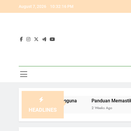
Skip
August 7, 2026
10:32:17 PM
to
content
All
Mainkan Ba
eamanan Akun Pengguna
Panduan Memastikan Informas
2 Weeks Ago
HEADLINES