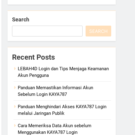
Search
SEARCH
Recent Posts
LEBAH4D Login dan Tips Menjaga Keamanan
Akun Pengguna
Panduan Memastikan Informasi Akun
Sebelum Login KAYA787
Panduan Menghindari Akses KAYA787 Login
melalui Jaringan Publik
Cara Memeriksa Data Akun sebelum
Menggunakan KAYA787 Login