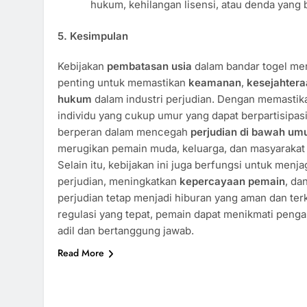
hukum, kehilangan lisensi, atau denda yang 
5.
Kesimpulan
Kebijakan
pembatasan usia
dalam bandar togel me
penting untuk memastikan
keamanan
,
kesejahtera
hukum
dalam industri perjudian. Dengan memasti
individu yang cukup umur yang dapat berpartisipasi
berperan dalam mencegah
perjudian di bawah um
merugikan pemain muda, keluarga, dan masyarakat
Selain itu, kebijakan ini juga berfungsi untuk menjag
perjudian, meningkatkan
kepercayaan pemain
, da
perjudian tetap menjadi hiburan yang aman dan ter
regulasi yang tepat, pemain dapat menikmati peng
adil dan bertanggung jawab.
Read More