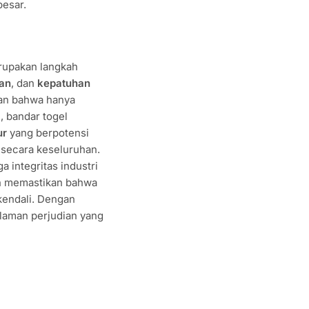
besar.
rupakan langkah
an
, dan
kepatuhan
kan bahwa hanya
, bandar togel
ur
yang berpotensi
 secara keseluruhan.
a integritas industri
n memastikan bahwa
kendali. Dengan
alaman perjudian yang