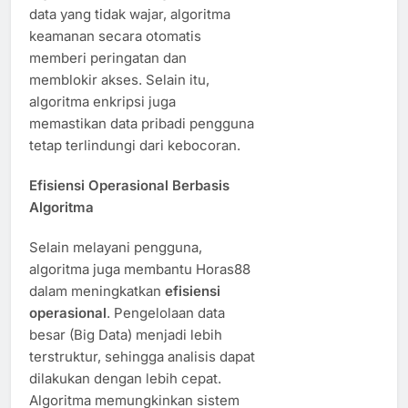
data yang tidak wajar, algoritma
keamanan secara otomatis
memberi peringatan dan
memblokir akses. Selain itu,
algoritma enkripsi juga
memastikan data pribadi pengguna
tetap terlindungi dari kebocoran.
Efisiensi Operasional Berbasis
Algoritma
Selain melayani pengguna,
algoritma juga membantu Horas88
dalam meningkatkan
efisiensi
operasional
. Pengelolaan data
besar (Big Data) menjadi lebih
terstruktur, sehingga analisis dapat
dilakukan dengan lebih cepat.
Algoritma memungkinkan sistem