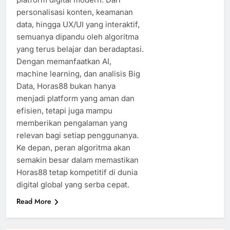
personalisasi konten, keamanan
data, hingga UX/UI yang interaktif,
semuanya dipandu oleh algoritma
yang terus belajar dan beradaptasi.
Dengan memanfaatkan AI,
machine learning, dan analisis Big
Data, Horas88 bukan hanya
menjadi platform yang aman dan
efisien, tetapi juga mampu
memberikan pengalaman yang
relevan bagi setiap penggunanya.
Ke depan, peran algoritma akan
semakin besar dalam memastikan
Horas88 tetap kompetitif di dunia
digital global yang serba cepat.
Read More