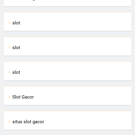
slot
slot
slot
Slot Gacor
situs slot gacor