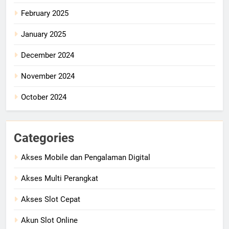
February 2025
January 2025
December 2024
November 2024
October 2024
Categories
Akses Mobile dan Pengalaman Digital
Akses Multi Perangkat
Akses Slot Cepat
Akun Slot Online