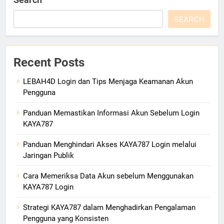
SEARCH
Recent Posts
LEBAH4D Login dan Tips Menjaga Keamanan Akun
Pengguna
Panduan Memastikan Informasi Akun Sebelum Login
KAYA787
Panduan Menghindari Akses KAYA787 Login melalui
Jaringan Publik
Cara Memeriksa Data Akun sebelum Menggunakan
KAYA787 Login
Strategi KAYA787 dalam Menghadirkan Pengalaman
Pengguna yang Konsisten