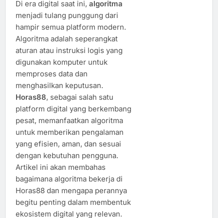
Di era digital saat ini,
algoritma
menjadi tulang punggung dari
hampir semua platform modern.
Algoritma adalah seperangkat
aturan atau instruksi logis yang
digunakan komputer untuk
memproses data dan
menghasilkan keputusan.
Horas88
, sebagai salah satu
platform digital yang berkembang
pesat, memanfaatkan algoritma
untuk memberikan pengalaman
yang efisien, aman, dan sesuai
dengan kebutuhan pengguna.
Artikel ini akan membahas
bagaimana algoritma bekerja di
Horas88 dan mengapa perannya
begitu penting dalam membentuk
ekosistem digital yang relevan.