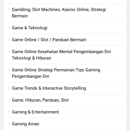
Gambling, Slot Machines, Kasino Online, Strategi
Bermain
Game & Teknologi
Game Online / Slot / Panduan Bermain
Game Online Kesehatan Mental Pengembangan Diri
Teknologi & Hiburan
Game Online Strategi Permainan Tips Gaming
Pengembangan Diri
Game Trends & Interactive Storytelling
Game, Hiburan, Panduan, Slot
Gaming & Entertainment
Gaming Aman