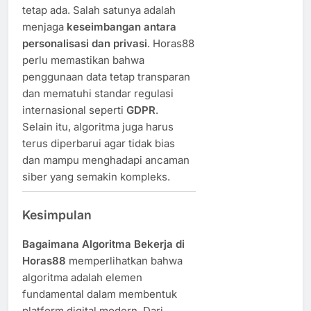
tetap ada. Salah satunya adalah
menjaga
keseimbangan antara
personalisasi dan privasi
. Horas88
perlu memastikan bahwa
penggunaan data tetap transparan
dan mematuhi standar regulasi
internasional seperti
GDPR
.
Selain itu, algoritma juga harus
terus diperbarui agar tidak bias
dan mampu menghadapi ancaman
siber yang semakin kompleks.
Kesimpulan
Bagaimana Algoritma Bekerja di
Horas88
memperlihatkan bahwa
algoritma adalah elemen
fundamental dalam membentuk
platform digital modern. Dari