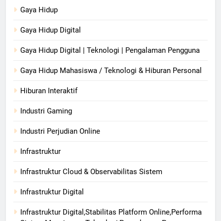
Gaya Hidup
Gaya Hidup Digital
Gaya Hidup Digital | Teknologi | Pengalaman Pengguna
Gaya Hidup Mahasiswa / Teknologi & Hiburan Personal
Hiburan Interaktif
Industri Gaming
Industri Perjudian Online
Infrastruktur
Infrastruktur Cloud & Observabilitas Sistem
Infrastruktur Digital
Infrastruktur Digital,Stabilitas Platform Online,Performa