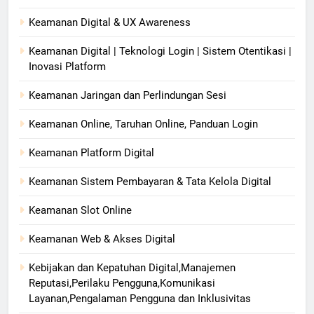
Keamanan Digital & UX Awareness
Keamanan Digital | Teknologi Login | Sistem Otentikasi |
Inovasi Platform
Keamanan Jaringan dan Perlindungan Sesi
Keamanan Online, Taruhan Online, Panduan Login
Keamanan Platform Digital
Keamanan Sistem Pembayaran & Tata Kelola Digital
Keamanan Slot Online
Keamanan Web & Akses Digital
Kebijakan dan Kepatuhan Digital,Manajemen
Reputasi,Perilaku Pengguna,Komunikasi
Layanan,Pengalaman Pengguna dan Inklusivitas