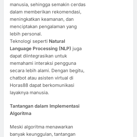
manusia, sehingga semakin cerdas
dalam memberikan rekomendasi,
meningkatkan keamanan, dan
menciptakan pengalaman yang
lebih personal.
Teknologi seperti
Natural
Language Processing (NLP)
juga
dapat diintegrasikan untuk
memahami interaksi pengguna
secara lebih alami. Dengan begitu,
chatbot atau asisten virtual di
Horas88 dapat berkomunikasi
layaknya manusia.
Tantangan dalam Implementasi
Algoritma
Meski algoritma menawarkan
banyak keunggulan, tantangan