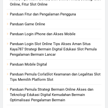
Online, Fitur Slot Online
Panduan Fitur dan Pengalaman Pengguna
Panduan Game Online
Panduan Login iPhone dan Akses Mobile
Panduan Login Slot Online Tips Akses Aman Situs
Kaya787 Strategi Bermain Digital Edukasi Slot Pemula
Pengalaman Bermain Lancar
Panduan Mobile Digital
Panduan Pemula CorlaSlot Keamanan dan Legalitas Slot
Tips Memilih Platform Slot
Panduan Pemula Strategi Bermain Online Akses dan
Teknologi Edukasi Digital Kemudahan Bermain
Optimalisasi Pengalaman Bermain