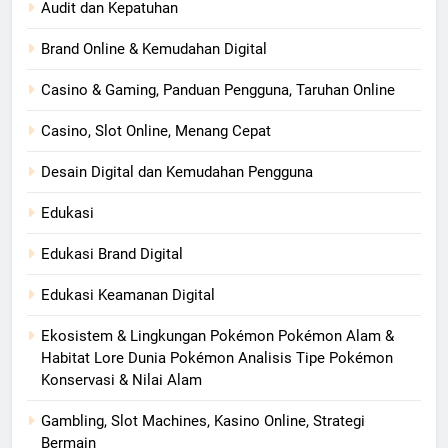
Audit dan Kepatuhan
Brand Online & Kemudahan Digital
Casino & Gaming, Panduan Pengguna, Taruhan Online
Casino, Slot Online, Menang Cepat
Desain Digital dan Kemudahan Pengguna
Edukasi
Edukasi Brand Digital
Edukasi Keamanan Digital
Ekosistem & Lingkungan Pokémon Pokémon Alam &
Habitat Lore Dunia Pokémon Analisis Tipe Pokémon
Konservasi & Nilai Alam
Gambling, Slot Machines, Kasino Online, Strategi
Bermain