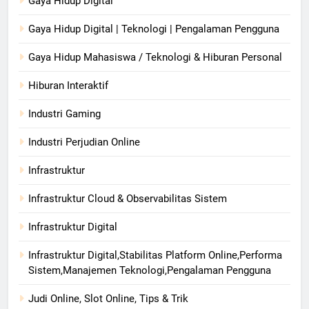
Gaya Hidup Digital
Gaya Hidup Digital | Teknologi | Pengalaman Pengguna
Gaya Hidup Mahasiswa / Teknologi & Hiburan Personal
Hiburan Interaktif
Industri Gaming
Industri Perjudian Online
Infrastruktur
Infrastruktur Cloud & Observabilitas Sistem
Infrastruktur Digital
Infrastruktur Digital,Stabilitas Platform Online,Performa
Sistem,Manajemen Teknologi,Pengalaman Pengguna
Judi Online, Slot Online, Tips & Trik