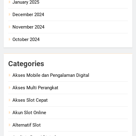
January 2025
December 2024
November 2024
October 2024
Categories
Akses Mobile dan Pengalaman Digital
Akses Multi Perangkat
Akses Slot Cepat
Akun Slot Online
Alternatif Slot