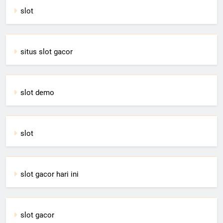
slot
situs slot gacor
slot demo
slot
slot gacor hari ini
slot gacor