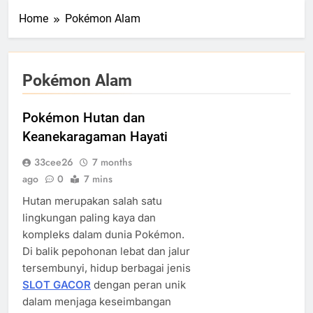
Home
Pokémon Alam
Pokémon Alam
Pokémon Hutan dan
Keanekaragaman Hayati
33cee26
7 months
ago
0
7 mins
Hutan merupakan salah satu
lingkungan paling kaya dan
kompleks dalam dunia Pokémon.
Di balik pepohonan lebat dan jalur
tersembunyi, hidup berbagai jenis
SLOT GACOR
dengan peran unik
dalam menjaga keseimbangan