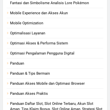
Fantasi dan Simbolisme Analisis Lore Pokémon
Mobile Experience dan Akses Akun
Mobile Optimization
Optimalisasi Layanan
Optimasi Akses & Performa Sistem
Optimasi Pengalaman Pengguna Digital
Panduan
Panduan & Tips Bermain
Panduan Akses Mobile dan Optimasi Browser
Panduan Akses Praktis
Panduan Daftar Slot, Slot Online Terbaru, Akun Slot
Aman, Tips Klaim Bonus, Slot Online Aman, Strategi Slot