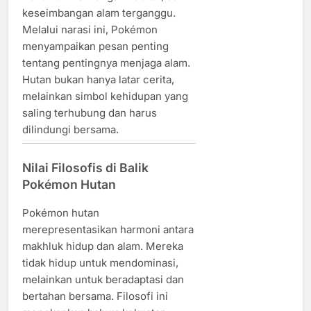
keseimbangan alam terganggu.
Melalui narasi ini, Pokémon
menyampaikan pesan penting
tentang pentingnya menjaga alam.
Hutan bukan hanya latar cerita,
melainkan simbol kehidupan yang
saling terhubung dan harus
dilindungi bersama.
Nilai Filosofis di Balik
Pokémon Hutan
Pokémon hutan
merepresentasikan harmoni antara
makhluk hidup dan alam. Mereka
tidak hidup untuk mendominasi,
melainkan untuk beradaptasi dan
bertahan bersama. Filosofi ini