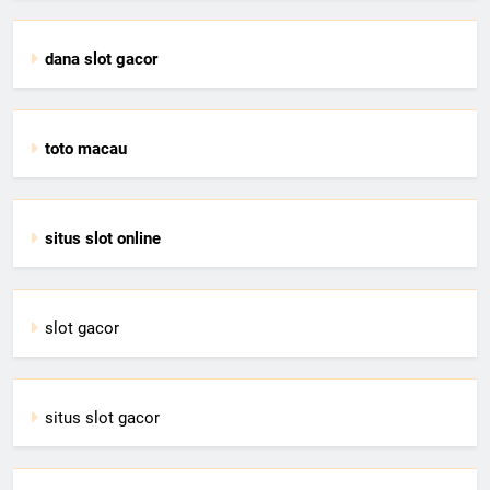
dana slot gacor
toto macau
situs slot online
slot gacor
situs slot gacor