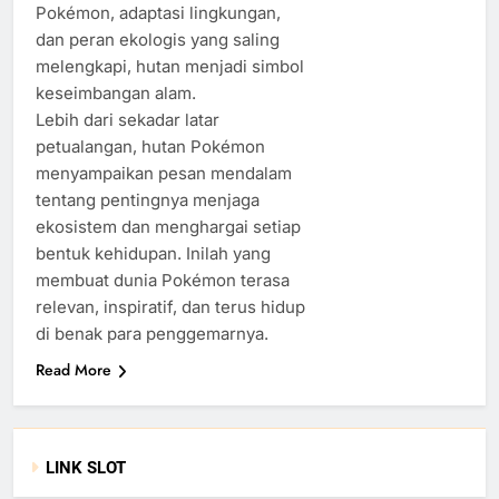
Pokémon, adaptasi lingkungan,
dan peran ekologis yang saling
melengkapi, hutan menjadi simbol
keseimbangan alam.
Lebih dari sekadar latar
petualangan, hutan Pokémon
menyampaikan pesan mendalam
tentang pentingnya menjaga
ekosistem dan menghargai setiap
bentuk kehidupan. Inilah yang
membuat dunia Pokémon terasa
relevan, inspiratif, dan terus hidup
di benak para penggemarnya.
Read More
LINK SLOT