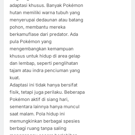
adaptasi khusus. Banyak Pokémon
hutan memiliki warna tubuh yang
menyerupai dedaunan atau batang
pohon, membantu mereka
berkamuflase dari predator. Ada
pula Pokémon yang
mengembangkan kemampuan
khusus untuk hidup di area gelap
dan lembap, seperti penglihatan
tajam atau indra penciuman yang
kuat.
Adaptasi ini tidak hanya bersifat
fisik, tetapi juga perilaku. Beberapa
Pokémon aktif di siang hari,
sementara lainnya hanya muncul
saat malam. Pola hidup ini
memungkinkan berbagai spesies
berbagi ruang tanpa saling