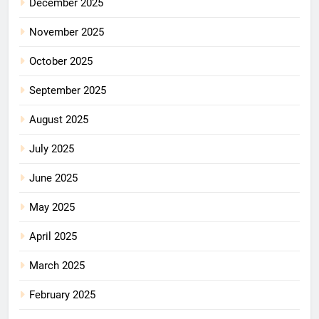
December 2025
November 2025
October 2025
September 2025
August 2025
July 2025
June 2025
May 2025
April 2025
March 2025
February 2025