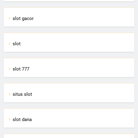
slot gacor
slot
slot 777
situs slot
slot dana