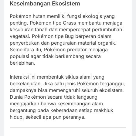
Keseimbangan Ekosistem
Pokémon hutan memiliki fungsi ekologis yang
penting. Pokémon tipe Grass membantu menjaga
kesuburan tanah dan mempercepat pertumbuhan
vegetasi. Pokémon tipe Bug berperan dalam
penyerbukan dan penguraian material organik.
Sementara itu, Pokémon predator menjaga
populasi agar tidak berkembang secara
berlebihan.
Interaksi ini membentuk siklus alami yang
berkelanjutan. Jika satu jenis Pokémon terganggu,
dampaknya bisa memengaruhi seluruh ekosistem.
Dunia Pokémon secara tidak langsung
mengajarkan bahwa keseimbangan alam
bergantung pada keberadaan setiap makhluk
hidup, sekecil apa pun perannya.