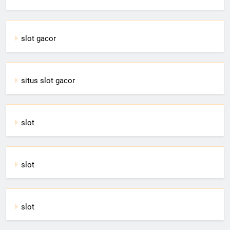
slot gacor
situs slot gacor
slot
slot
slot