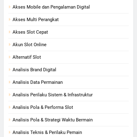
Akses Mobile dan Pengalaman Digital
Akses Multi Perangkat
Akses Slot Cepat
Akun Slot Online
Alternatif Slot
Analisis Brand Digital
Analisis Data Permainan
Analisis Perilaku Sistem & Infrastruktur
Analisis Pola & Performa Slot
Analisis Pola & Strategi Waktu Bermain
Analisis Teknis & Perilaku Pemain