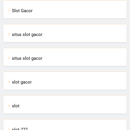
Slot Gacor
situs slot gacor
situs slot gacor
slot gacor
slot
slot 777