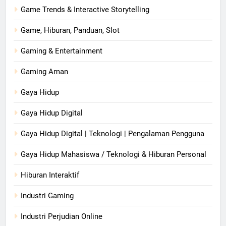
Game Trends & Interactive Storytelling
Game, Hiburan, Panduan, Slot
Gaming & Entertainment
Gaming Aman
Gaya Hidup
Gaya Hidup Digital
Gaya Hidup Digital | Teknologi | Pengalaman Pengguna
Gaya Hidup Mahasiswa / Teknologi & Hiburan Personal
Hiburan Interaktif
Industri Gaming
Industri Perjudian Online