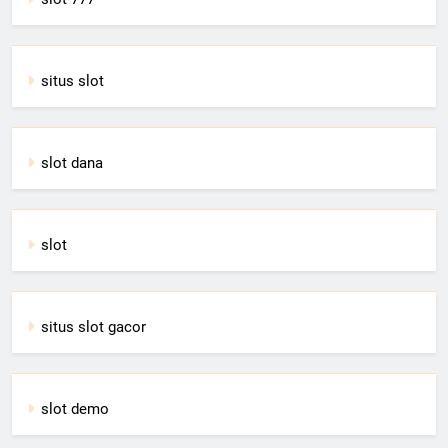
situs slot
slot dana
slot
situs slot gacor
slot demo