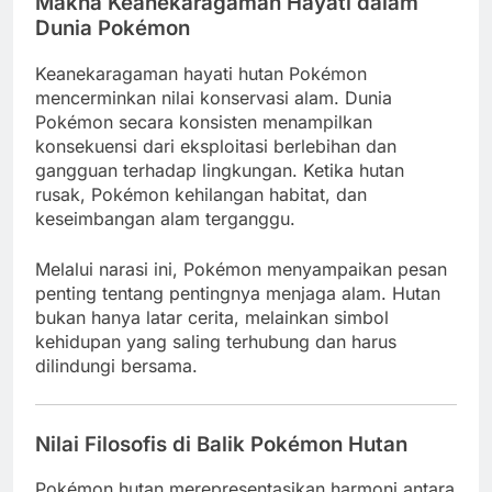
Makna Keanekaragaman Hayati dalam
Dunia Pokémon
Keanekaragaman hayati hutan Pokémon
mencerminkan nilai konservasi alam. Dunia
Pokémon secara konsisten menampilkan
konsekuensi dari eksploitasi berlebihan dan
gangguan terhadap lingkungan. Ketika hutan
rusak, Pokémon kehilangan habitat, dan
keseimbangan alam terganggu.
Melalui narasi ini, Pokémon menyampaikan pesan
penting tentang pentingnya menjaga alam. Hutan
bukan hanya latar cerita, melainkan simbol
kehidupan yang saling terhubung dan harus
dilindungi bersama.
Nilai Filosofis di Balik Pokémon Hutan
Pokémon hutan merepresentasikan harmoni antara