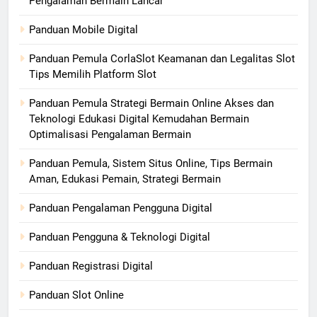
Pengalaman Bermain Lancar
Panduan Mobile Digital
Panduan Pemula CorlaSlot Keamanan dan Legalitas Slot
Tips Memilih Platform Slot
Panduan Pemula Strategi Bermain Online Akses dan
Teknologi Edukasi Digital Kemudahan Bermain
Optimalisasi Pengalaman Bermain
Panduan Pemula, Sistem Situs Online, Tips Bermain
Aman, Edukasi Pemain, Strategi Bermain
Panduan Pengalaman Pengguna Digital
Panduan Pengguna & Teknologi Digital
Panduan Registrasi Digital
Panduan Slot Online