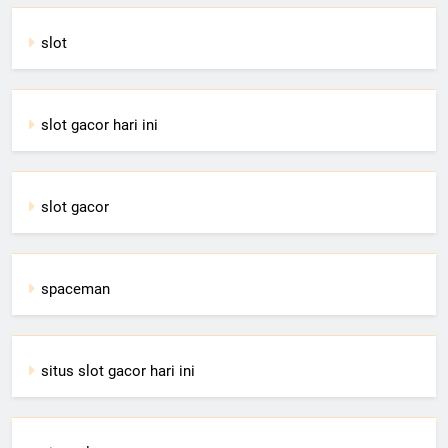
slot
slot gacor hari ini
slot gacor
spaceman
situs slot gacor hari ini