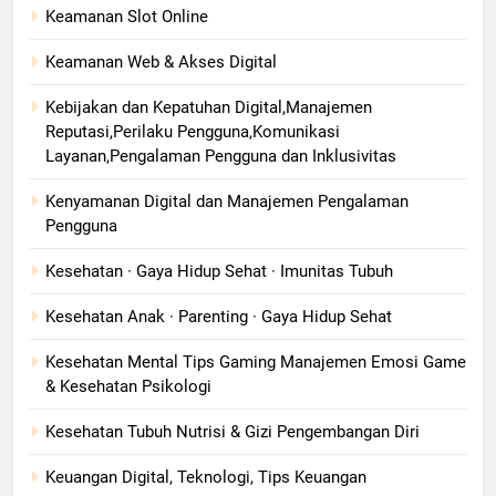
Keamanan Slot Online
Keamanan Web & Akses Digital
Kebijakan dan Kepatuhan Digital,Manajemen
Reputasi,Perilaku Pengguna,Komunikasi
Layanan,Pengalaman Pengguna dan Inklusivitas
Kenyamanan Digital dan Manajemen Pengalaman
Pengguna
Kesehatan · Gaya Hidup Sehat · Imunitas Tubuh
Kesehatan Anak · Parenting · Gaya Hidup Sehat
Kesehatan Mental Tips Gaming Manajemen Emosi Game
& Kesehatan Psikologi
Kesehatan Tubuh Nutrisi & Gizi Pengembangan Diri
Keuangan Digital, Teknologi, Tips Keuangan