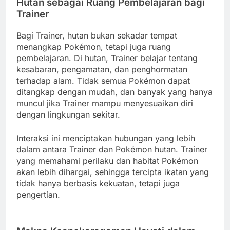
Hutan sebagai Ruang Pembelajaran bagi
Trainer
Bagi Trainer, hutan bukan sekadar tempat
menangkap Pokémon, tetapi juga ruang
pembelajaran. Di hutan, Trainer belajar tentang
kesabaran, pengamatan, dan penghormatan
terhadap alam. Tidak semua Pokémon dapat
ditangkap dengan mudah, dan banyak yang hanya
muncul jika Trainer mampu menyesuaikan diri
dengan lingkungan sekitar.
Interaksi ini menciptakan hubungan yang lebih
dalam antara Trainer dan Pokémon hutan. Trainer
yang memahami perilaku dan habitat Pokémon
akan lebih dihargai, sehingga tercipta ikatan yang
tidak hanya berbasis kekuatan, tetapi juga
pengertian.