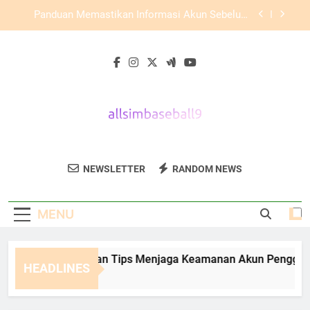
Skip
Panduan Menghindari Akses KAYA787 Login
to
melalui Jaringan Publik
content
Cara Memeriksa Data Akun sebelum
Menggunakan KAYA787 Login
LEBAH4D Login dan Tips Menjaga Keamanan
Akun Pengguna
Panduan Memastikan Informasi Akun Sebelum
Login KAYA787
Panduan Menghindari Akses KAYA787 Login
melalui Jaringan Publik
All Sim Baseball
Mainkan Baseball Online Di All Sim Baseball
Cara Memeriksa Data Akun sebelum
NEWSLETTER
RANDOM NEWS
9
Menggunakan KAYA787 Login
9. Pengalaman Game Yang Seru Dan
Realistis.
MENU
EBAH4D Login dan Tips Menjaga Keamanan Akun Pengguna
HEADLINES
Weeks Ago