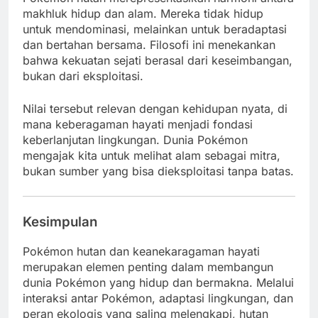
makhluk hidup dan alam. Mereka tidak hidup
untuk mendominasi, melainkan untuk beradaptasi
dan bertahan bersama. Filosofi ini menekankan
bahwa kekuatan sejati berasal dari keseimbangan,
bukan dari eksploitasi.
Nilai tersebut relevan dengan kehidupan nyata, di
mana keberagaman hayati menjadi fondasi
keberlanjutan lingkungan. Dunia Pokémon
mengajak kita untuk melihat alam sebagai mitra,
bukan sumber yang bisa dieksploitasi tanpa batas.
Kesimpulan
Pokémon hutan dan keanekaragaman hayati
merupakan elemen penting dalam membangun
dunia Pokémon yang hidup dan bermakna. Melalui
interaksi antar Pokémon, adaptasi lingkungan, dan
peran ekologis yang saling melengkapi, hutan