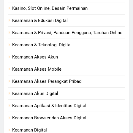
Kasino, Slot Online, Desain Permainan
Keamanan & Edukasi Digital
Keamanan & Privasi, Panduan Pengguna, Taruhan Online
Keamanan & Teknologi Digital
Keamanan Akses Akun
Keamanan Akses Mobile
Keamanan Akses Perangkat Pribadi
Keamanan Akun Digital
Keamanan Aplikasi & Identitas Digital.
Keamanan Browser dan Akses Digital
Keamanan Digital