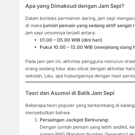
Apa yang Dimaksud dengan Jam Sepi?
Dalam konteks permainan daring, jam sepi mengac
di mana
jumlah pemain yang sedang aktif sangat 
jam sepi umumnya terjadi antara:
01.00 – 05.00 WIB (dini hari)
Pukul 10.00 – 13.00 WIB (menjelang siang h
Pada jam-jam ini, aktivitas pengguna menurun dras
orang sedang tidur atau sibuk dengan aktivitas hari
sekolah. Lalu, apa hubungannya dengan hasil perm
Teori dan Asumsi di Balik Jam Sepi
Beberapa teori populer yang berkembang di kalan
menyebutkan bahwa:
Persaingan Jackpot Berkurang:
Dengan jumlah pemain yang lebih sedikit, k
sistem RNG (Random Number Generator) aka