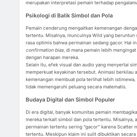
merupakan interpretasi pemain terhadap pengalam
Psikologi di Balik Simbol dan Pola
Pemain cenderung mengaitkan kemenangan dengan
tertentu. Misalnya, munculnya Wild yang beruntun
rasa optimis bahwa permainan sedang gacor. Hal in
confirmation bias
, di mana pemain lebih mengingat
dengan harapan mereka.
Selain itu, efek visual dan audio yang menyertai 
memperkuat keyakinan tersebut. Animasi berkilau a
kemenangan membuat pola terlihat lebih istimewa,
tidak memengaruhi peluang secara matematis.
Budaya Digital dan Simbol Populer
Di era digital, banyak komunitas pemain membagi
mereka terkait simbol dan pola tertentu. Misalnya,
permainan tertentu sering “gacor” karena Scatter
tertentu. Meskipun klaim ini sulit dibuktikan secar