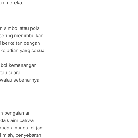
an mereka.
 simbol atau pola
 sering menimbulkan
i berkaitan dengan
 kejadian yang sesuai
simbol kemenangan
tau suara
 walau sebenarnya
kan pengalaman
 ada klaim bahwa
 mudah muncul di jam
a ilmiah, penyebaran