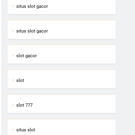
situs slot gacor
situs slot gacor
slot gacor
slot
slot 777
situs slot