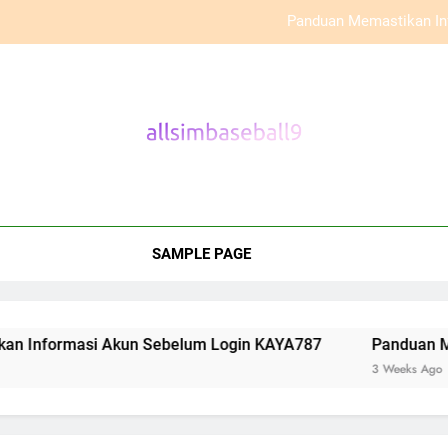
Panduan Memastikan In
Panduan Menghindari Akses K
Cara Memeriksa Data Akun
LEBAH4D Login dan T
 Sim Baseball 9
Panduan Memastikan In
seball Online Di All Sim Baseball 9. Pengalaman Game Yang Se
Panduan Menghindari Akses K
SAMPLE PAGE
Cara Memeriksa Data Akun
si Akun Sebelum Login KAYA787
Panduan Menghindari A
3 Weeks Ago