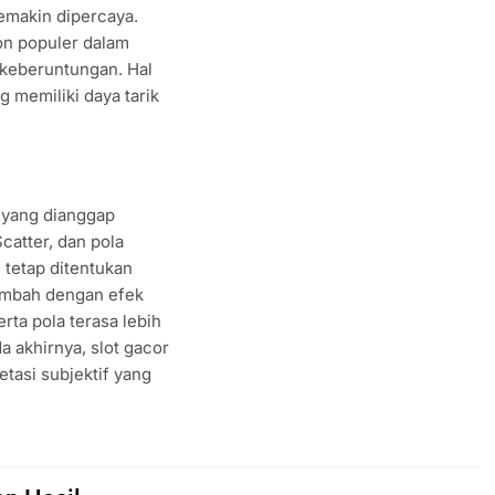
emakin dipercaya.
kon populer dalam
 keberuntungan. Hal
 memiliki daya tarik
a yang dianggap
catter, dan pola
 tetap ditentukan
tambah dengan efek
rta pola terasa lebih
 akhirnya, slot gacor
etasi subjektif yang