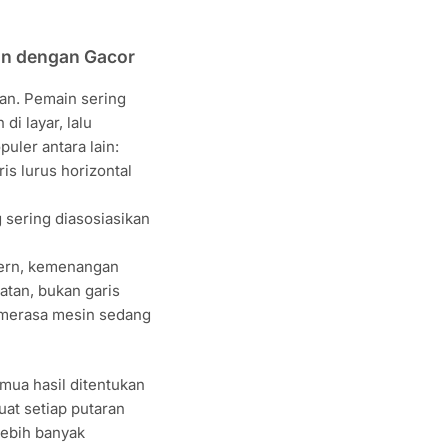
an dengan Gacor
an. Pemain sering
i layar, lalu
uler antara lain:
is lurus horizontal
g sering diasosiasikan
ern, kemenangan
atan, bukan garis
n merasa mesin sedang
mua hasil ditentukan
t setiap putaran
lebih banyak