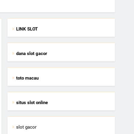
LINK SLOT
dana slot gacor
toto macau
situs slot online
slot gacor