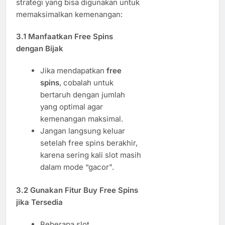
strategi yang bisa digunakan untuk
memaksimalkan kemenangan:
3.1 Manfaatkan Free Spins
dengan Bijak
Jika mendapatkan
free
spins
, cobalah untuk
bertaruh dengan jumlah
yang optimal agar
kemenangan maksimal.
Jangan langsung keluar
setelah free spins berakhir,
karena sering kali slot masih
dalam mode “gacor”.
3.2 Gunakan Fitur Buy Free Spins
jika Tersedia
Beberapa slot