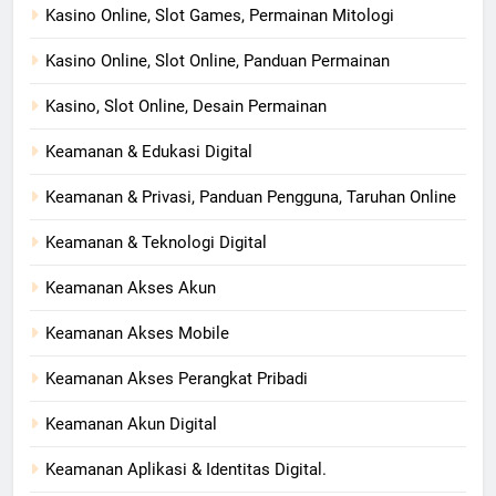
Kasino Online, Slot Games, Permainan Mitologi
Kasino Online, Slot Online, Panduan Permainan
Kasino, Slot Online, Desain Permainan
Keamanan & Edukasi Digital
Keamanan & Privasi, Panduan Pengguna, Taruhan Online
Keamanan & Teknologi Digital
Keamanan Akses Akun
Keamanan Akses Mobile
Keamanan Akses Perangkat Pribadi
Keamanan Akun Digital
Keamanan Aplikasi & Identitas Digital.