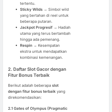
tertentu.
Sticky Wilds
→ Simbol wild
yang bertahan di reel untuk
beberapa putaran.
Jackpot Progresif
→ Hadiah
utama yang terus bertambah
hingga ada pemenang.
Respin
→ Kesempatan
ekstra untuk mendapatkan
kombinasi kemenangan.
2. Daftar Slot Gacor dengan
Fitur Bonus Terbaik
Berikut adalah beberapa
slot
dengan fitur bonus terbaik
yang
direkomendasikan:
2.1 Gates of Olympus (Pragmatic