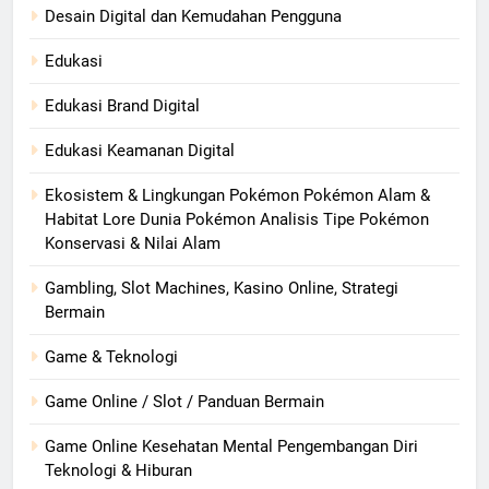
Desain Digital dan Kemudahan Pengguna
Edukasi
Edukasi Brand Digital
Edukasi Keamanan Digital
Ekosistem & Lingkungan Pokémon Pokémon Alam &
Habitat Lore Dunia Pokémon Analisis Tipe Pokémon
Konservasi & Nilai Alam
Gambling, Slot Machines, Kasino Online, Strategi
Bermain
Game & Teknologi
Game Online / Slot / Panduan Bermain
Game Online Kesehatan Mental Pengembangan Diri
Teknologi & Hiburan