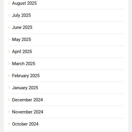
August 2025
July 2025
June 2025
May 2025
April 2025
March 2025
February 2025
January 2025
December 2024
November 2024
October 2024