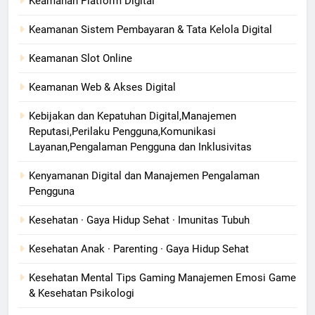
Keamanan Platform Digital
Keamanan Sistem Pembayaran & Tata Kelola Digital
Keamanan Slot Online
Keamanan Web & Akses Digital
Kebijakan dan Kepatuhan Digital,Manajemen
Reputasi,Perilaku Pengguna,Komunikasi
Layanan,Pengalaman Pengguna dan Inklusivitas
Kenyamanan Digital dan Manajemen Pengalaman
Pengguna
Kesehatan · Gaya Hidup Sehat · Imunitas Tubuh
Kesehatan Anak · Parenting · Gaya Hidup Sehat
Kesehatan Mental Tips Gaming Manajemen Emosi Game
& Kesehatan Psikologi