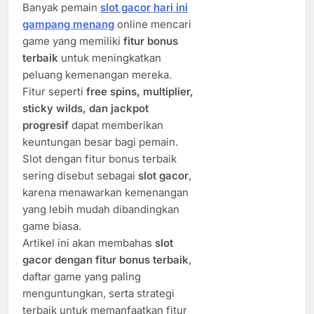
Banyak pemain
slot gacor hari ini
gampang menang
online mencari
game yang memiliki
fitur bonus
terbaik
untuk meningkatkan
peluang kemenangan mereka.
Fitur seperti
free spins, multiplier,
sticky wilds, dan jackpot
progresif
dapat memberikan
keuntungan besar bagi pemain.
Slot dengan fitur bonus terbaik
sering disebut sebagai
slot gacor
,
karena menawarkan kemenangan
yang lebih mudah dibandingkan
game biasa.
Artikel ini akan membahas
slot
gacor dengan fitur bonus terbaik
,
daftar game yang paling
menguntungkan, serta strategi
terbaik untuk memanfaatkan fitur