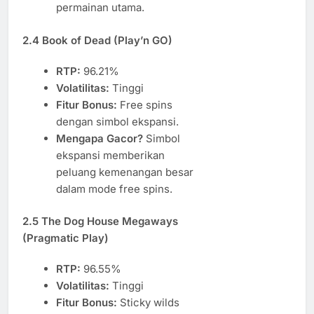
permainan utama.
2.4 Book of Dead (Play’n GO)
RTP:
96.21%
Volatilitas:
Tinggi
Fitur Bonus:
Free spins
dengan simbol ekspansi.
Mengapa Gacor?
Simbol
ekspansi memberikan
peluang kemenangan besar
dalam mode free spins.
2.5 The Dog House Megaways
(Pragmatic Play)
RTP:
96.55%
Volatilitas:
Tinggi
Fitur Bonus:
Sticky wilds