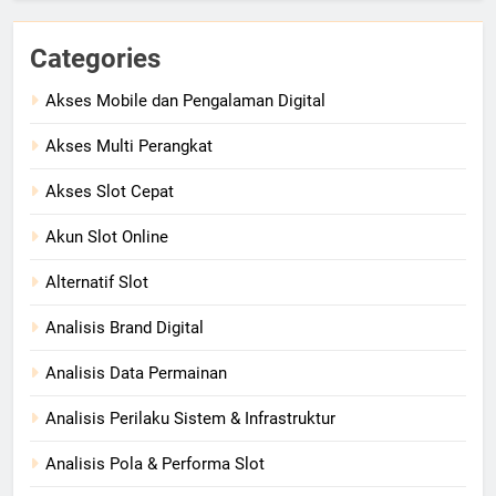
Categories
Akses Mobile dan Pengalaman Digital
Akses Multi Perangkat
Akses Slot Cepat
Akun Slot Online
Alternatif Slot
Analisis Brand Digital
Analisis Data Permainan
Analisis Perilaku Sistem & Infrastruktur
Analisis Pola & Performa Slot