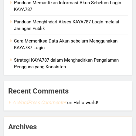
Panduan Memastikan Informasi Akun Sebelum Login
KAYA787
Panduan Menghindari Akses KAYA787 Login melalui
Jaringan Publik
Cara Memeriksa Data Akun sebelum Menggunakan
KAYA787 Login
Strategi KAYA787 dalam Menghadirkan Pengalaman
Pengguna yang Konsisten
Recent Comments
A WordPress Commenter
on
Hello world!
Archives