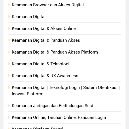
Keamanan Browser dan Akses Digital
Keamanan Digital
Keamanan Digital & Akses Online
Keamanan Digital & Panduan Akses
Keamanan Digital & Panduan Akses Platform
Keamanan Digital & Teknologi
Keamanan Digital & UX Awareness
Keamanan Digital | Teknologi Login | Sistem Otentikasi |
Inovasi Platform
Keamanan Jaringan dan Perlindungan Sesi
Keamanan Online, Taruhan Online, Panduan Login