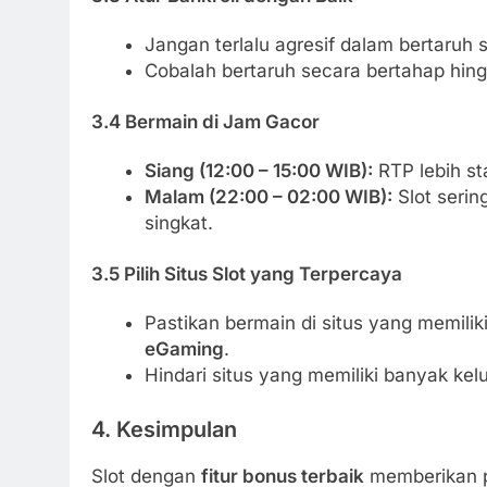
Jangan terlalu agresif dalam bertaruh s
Cobalah bertaruh secara bertahap hing
3.4 Bermain di Jam Gacor
Siang (12:00 – 15:00 WIB):
RTP lebih sta
Malam (22:00 – 02:00 WIB):
Slot seri
singkat.
3.5 Pilih Situs Slot yang Terpercaya
Pastikan bermain di situs yang memiliki
eGaming
.
Hindari situs yang memiliki banyak ke
4. Kesimpulan
Slot dengan
fitur bonus terbaik
memberikan p