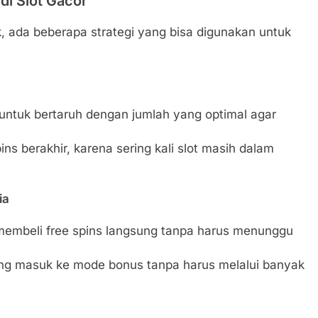
di Slot Gacor
ik, ada beberapa strategi yang bisa digunakan untuk
 untuk bertaruh dengan jumlah yang optimal agar
ns berakhir, karena sering kali slot masih dalam
ia
embeli free spins langsung tanpa harus menunggu
ng masuk ke mode bonus tanpa harus melalui banyak