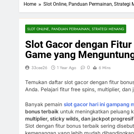
Home
Slot Online, Panduan Permainan, Strategi
SLOT ONLINE, PANDUAN PERMAINAN, STRATEGI MENANG
Slot Gacor dengan Fitur
Game yang Menguntun
0
33cee26
1 Year Ago
6 Mins
Temukan daftar slot gacor dengan fitur bon
Anda. Pelajari fitur free spins, multiplier, d
Banyak pemain
slot gacor hari ini gampang
bonus terbaik
untuk meningkatkan peluang k
multiplier, sticky wilds, dan jackpot progresif
Slot dengan fitur bonus terbaik sering diseb
kemenangan yang lebih mudah dibandingkan