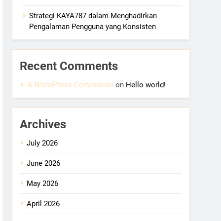
Strategi KAYA787 dalam Menghadirkan
Pengalaman Pengguna yang Konsisten
Recent Comments
A WordPress Commenter
on
Hello world!
Archives
July 2026
June 2026
May 2026
April 2026