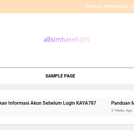
Panduan Memastikan In
Panduan Menghindari Akses K
Cara Memeriksa Data Akun
LEBAH4D Login dan T
 Sim Baseball 9
Panduan Memastikan In
seball Online Di All Sim Baseball 9. Pengalaman Game Yang Se
Panduan Menghindari Akses K
SAMPLE PAGE
Cara Memeriksa Data Akun
asi Akun Sebelum Login KAYA787
Panduan Menghindari
3 Weeks Ago