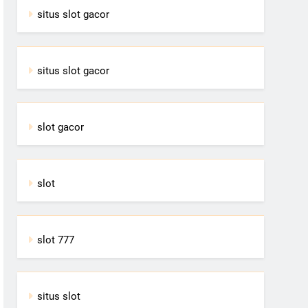
situs slot gacor
situs slot gacor
slot gacor
slot
slot 777
situs slot