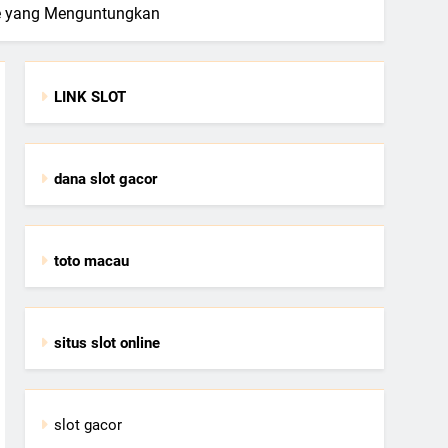
me yang Menguntungkan
LINK SLOT
dana slot gacor
toto macau
situs slot online
slot gacor