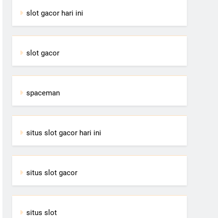
slot gacor hari ini
slot gacor
spaceman
situs slot gacor hari ini
situs slot gacor
situs slot