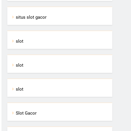
situs slot gacor
slot
slot
slot
Slot Gacor