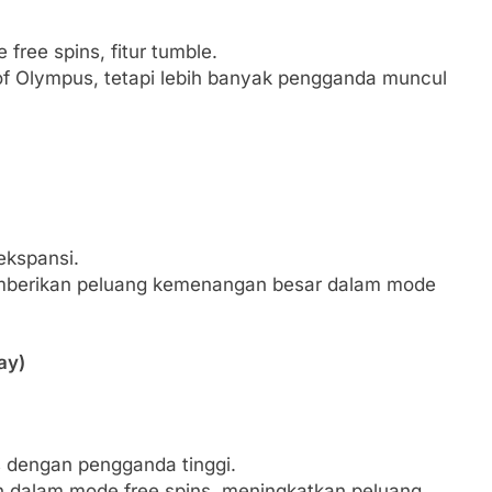
free spins, fitur tumble.
f Olympus, tetapi lebih banyak pengganda muncul
ekspansi.
mberikan peluang kemenangan besar dalam mode
ay)
s dengan pengganda tinggi.
n dalam mode free spins, meningkatkan peluang