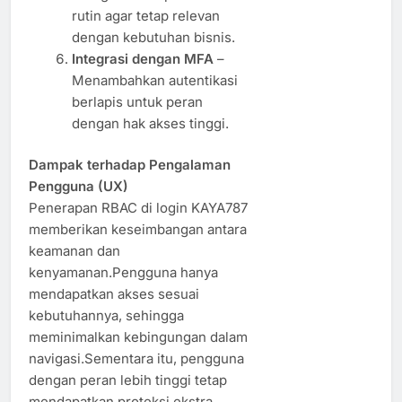
rutin agar tetap relevan
dengan kebutuhan bisnis.
Integrasi dengan MFA
–
Menambahkan autentikasi
berlapis untuk peran
dengan hak akses tinggi.
Dampak terhadap Pengalaman
Pengguna (UX)
Penerapan RBAC di login KAYA787
memberikan keseimbangan antara
keamanan dan
kenyamanan.Pengguna hanya
mendapatkan akses sesuai
kebutuhannya, sehingga
meminimalkan kebingungan dalam
navigasi.Sementara itu, pengguna
dengan peran lebih tinggi tetap
mendapatkan proteksi ekstra