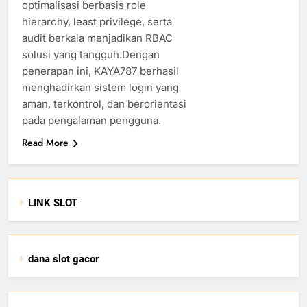
optimalisasi berbasis role
hierarchy, least privilege, serta
audit berkala menjadikan RBAC
solusi yang tangguh.Dengan
penerapan ini, KAYA787 berhasil
menghadirkan sistem login yang
aman, terkontrol, dan berorientasi
pada pengalaman pengguna.
Read More
LINK SLOT
dana slot gacor