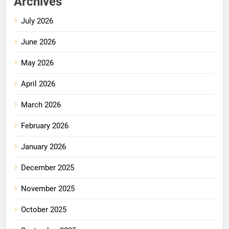
Archives
July 2026
June 2026
May 2026
April 2026
March 2026
February 2026
January 2026
December 2025
November 2025
October 2025