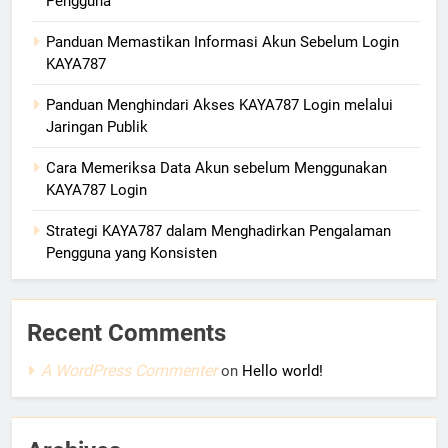
Pengguna
Panduan Memastikan Informasi Akun Sebelum Login
KAYA787
Panduan Menghindari Akses KAYA787 Login melalui
Jaringan Publik
Cara Memeriksa Data Akun sebelum Menggunakan
KAYA787 Login
Strategi KAYA787 dalam Menghadirkan Pengalaman
Pengguna yang Konsisten
Recent Comments
A WordPress Commenter
on
Hello world!