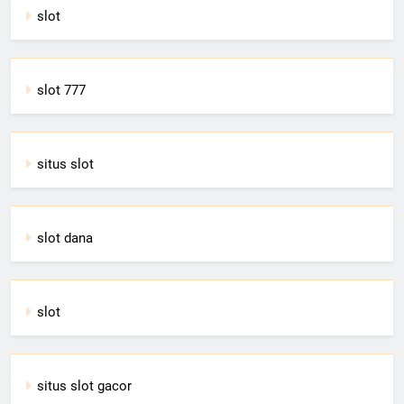
slot
slot 777
situs slot
slot dana
slot
situs slot gacor