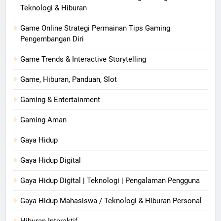
Teknologi & Hiburan
Game Online Strategi Permainan Tips Gaming
Pengembangan Diri
Game Trends & Interactive Storytelling
Game, Hiburan, Panduan, Slot
Gaming & Entertainment
Gaming Aman
Gaya Hidup
Gaya Hidup Digital
Gaya Hidup Digital | Teknologi | Pengalaman Pengguna
Gaya Hidup Mahasiswa / Teknologi & Hiburan Personal