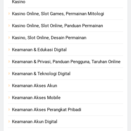
Kasino
Kasino Online, Slot Games, Permainan Mitologi
Kasino Online, Slot Online, Panduan Permainan
Kasino, Slot Online, Desain Permainan
Keamanan & Edukasi Digital
Keamanan & Privasi, Panduan Pengguna, Taruhan Online
Keamanan & Teknologi Digital
Keamanan Akses Akun
Keamanan Akses Mobile
Keamanan Akses Perangkat Pribadi
Keamanan Akun Digital