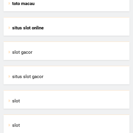
toto macau
situs slot online
slot gacor
situs slot gacor
slot
slot