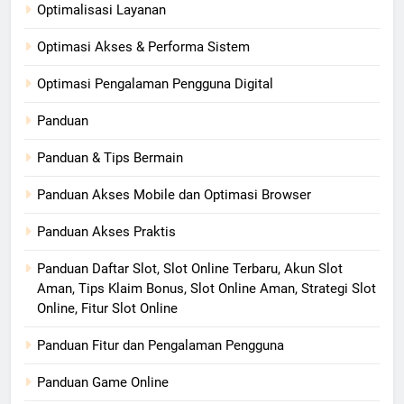
Optimalisasi Layanan
Optimasi Akses & Performa Sistem
Optimasi Pengalaman Pengguna Digital
Panduan
Panduan & Tips Bermain
Panduan Akses Mobile dan Optimasi Browser
Panduan Akses Praktis
Panduan Daftar Slot, Slot Online Terbaru, Akun Slot
Aman, Tips Klaim Bonus, Slot Online Aman, Strategi Slot
Online, Fitur Slot Online
Panduan Fitur dan Pengalaman Pengguna
Panduan Game Online