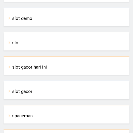
slot demo
slot
slot gacor hari ini
slot gacor
spaceman