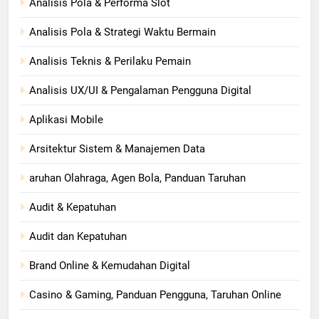
Analisis Pola & Performa Slot
Analisis Pola & Strategi Waktu Bermain
Analisis Teknis & Perilaku Pemain
Analisis UX/UI & Pengalaman Pengguna Digital
Aplikasi Mobile
Arsitektur Sistem & Manajemen Data
aruhan Olahraga, Agen Bola, Panduan Taruhan
Audit & Kepatuhan
Audit dan Kepatuhan
Brand Online & Kemudahan Digital
Casino & Gaming, Panduan Pengguna, Taruhan Online