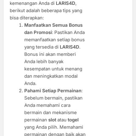
kemenangan Anda di
LARIS4D
,
berikut adalah beberapa tips yang
bisa diterapkan:
Manfaatkan Semua Bonus
dan Promosi
: Pastikan Anda
memanfaatkan setiap bonus
yang tersedia di
LARIS4D
.
Bonus ini akan memberi
Anda lebih banyak
kesempatan untuk menang
dan meningkatkan modal
Anda.
Pahami Setiap Permainan
:
Sebelum bermain, pastikan
Anda memahami cara
bermain dan mekanisme
permainan
slot
atau
togel
yang Anda pilih. Memahami
permainan dengan baik akan