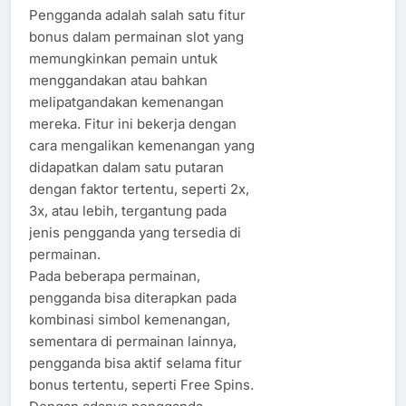
Pengganda adalah salah satu fitur
bonus dalam permainan slot yang
memungkinkan pemain untuk
menggandakan atau bahkan
melipatgandakan kemenangan
mereka. Fitur ini bekerja dengan
cara mengalikan kemenangan yang
didapatkan dalam satu putaran
dengan faktor tertentu, seperti 2x,
3x, atau lebih, tergantung pada
jenis pengganda yang tersedia di
permainan.
Pada beberapa permainan,
pengganda bisa diterapkan pada
kombinasi simbol kemenangan,
sementara di permainan lainnya,
pengganda bisa aktif selama fitur
bonus tertentu, seperti Free Spins.