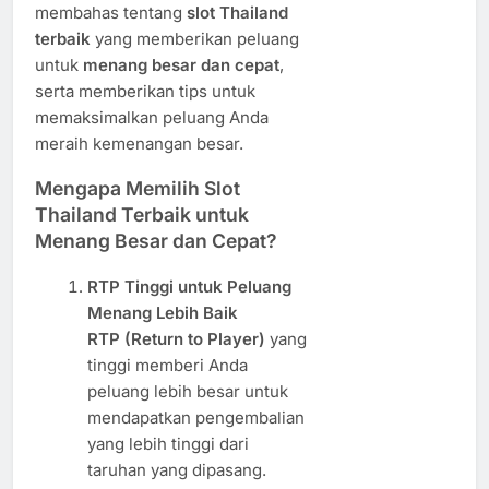
membahas tentang
slot Thailand
terbaik
yang memberikan peluang
untuk
menang besar dan cepat
,
serta memberikan tips untuk
memaksimalkan peluang Anda
meraih kemenangan besar.
Mengapa Memilih Slot
Thailand Terbaik untuk
Menang Besar dan Cepat?
RTP Tinggi untuk Peluang
Menang Lebih Baik
RTP (Return to Player)
yang
tinggi memberi Anda
peluang lebih besar untuk
mendapatkan pengembalian
yang lebih tinggi dari
taruhan yang dipasang.