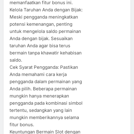
memanfaatkan fitur bonus ini.
Kelola Taruhan Anda dengan Bijak:
Meski pengganda meningkatkan
potensi kemenangan, penting
untuk mengelola saldo permainan
Anda dengan bijak. Sesuaikan
taruhan Anda agar bisa terus
bermain tanpa khawatir kehabisan
saldo.
Cek Syarat Pengganda: Pastikan
Anda memahami cara kerja
pengganda dalam permainan yang
Anda pilih. Beberapa permainan
mungkin hanya menerapkan
pengganda pada kombinasi simbol
tertentu, sedangkan yang lain
mungkin memberikannya selama
fitur bonus.
Keuntungan Bermain Slot dengan