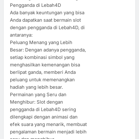
Pengganda di Lebah4D
Ada banyak keuntungan yang bisa
Anda dapatkan saat bermain slot
dengan pengganda di Lebah4D, di
antaranya:
Peluang Menang yang Lebih
Besar: Dengan adanya pengganda,
setiap kombinasi simbol yang
menghasilkan kemenangan bisa
berlipat ganda, memberi Anda
peluang untuk memenangkan
hadiah yang lebih besar.
Permainan yang Seru dan
Menghibur: Slot dengan
pengganda di Lebah4D sering
dilengkapi dengan animasi dan
efek suara yang menarik, membuat
pengalaman bermain menjadi lebih