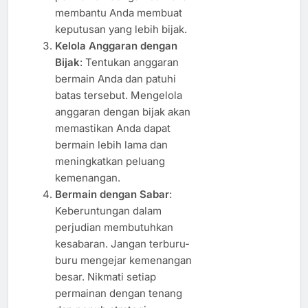
membantu Anda membuat
keputusan yang lebih bijak.
Kelola Anggaran dengan
Bijak
: Tentukan anggaran
bermain Anda dan patuhi
batas tersebut. Mengelola
anggaran dengan bijak akan
memastikan Anda dapat
bermain lebih lama dan
meningkatkan peluang
kemenangan.
Bermain dengan Sabar
:
Keberuntungan dalam
perjudian membutuhkan
kesabaran. Jangan terburu-
buru mengejar kemenangan
besar. Nikmati setiap
permainan dengan tenang