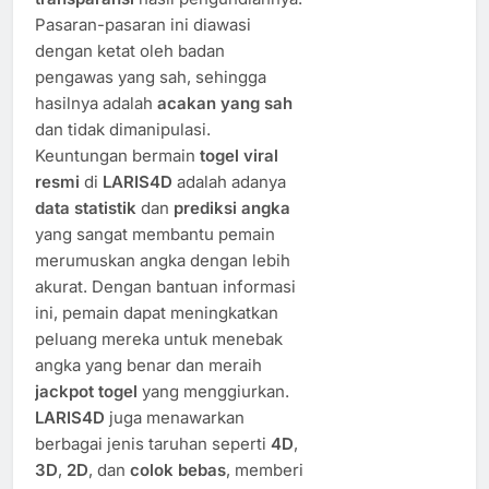
Pasaran-pasaran ini diawasi
dengan ketat oleh badan
pengawas yang sah, sehingga
hasilnya adalah
acakan yang sah
dan tidak dimanipulasi.
Keuntungan bermain
togel viral
resmi
di
LARIS4D
adalah adanya
data statistik
dan
prediksi angka
yang sangat membantu pemain
merumuskan angka dengan lebih
akurat. Dengan bantuan informasi
ini, pemain dapat meningkatkan
peluang mereka untuk menebak
angka yang benar dan meraih
jackpot togel
yang menggiurkan.
LARIS4D
juga menawarkan
berbagai jenis taruhan seperti
4D
,
3D
,
2D
, dan
colok bebas
, memberi