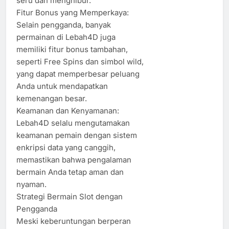
seru dan menghibur.
Fitur Bonus yang Memperkaya:
Selain pengganda, banyak
permainan di Lebah4D juga
memiliki fitur bonus tambahan,
seperti Free Spins dan simbol wild,
yang dapat memperbesar peluang
Anda untuk mendapatkan
kemenangan besar.
Keamanan dan Kenyamanan:
Lebah4D selalu mengutamakan
keamanan pemain dengan sistem
enkripsi data yang canggih,
memastikan bahwa pengalaman
bermain Anda tetap aman dan
nyaman.
Strategi Bermain Slot dengan
Pengganda
Meski keberuntungan berperan