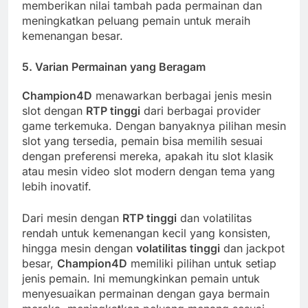
memberikan nilai tambah pada permainan dan
meningkatkan peluang pemain untuk meraih
kemenangan besar.
5.
Varian Permainan yang Beragam
Champion4D
menawarkan berbagai jenis mesin
slot dengan
RTP tinggi
dari berbagai provider
game terkemuka. Dengan banyaknya pilihan mesin
slot yang tersedia, pemain bisa memilih sesuai
dengan preferensi mereka, apakah itu slot klasik
atau mesin video slot modern dengan tema yang
lebih inovatif.
Dari mesin dengan
RTP tinggi
dan volatilitas
rendah untuk kemenangan kecil yang konsisten,
hingga mesin dengan
volatilitas tinggi
dan jackpot
besar,
Champion4D
memiliki pilihan untuk setiap
jenis pemain. Ini memungkinkan pemain untuk
menyesuaikan permainan dengan gaya bermain