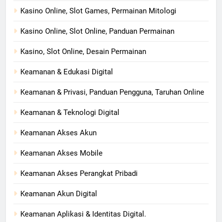
Kasino Online, Slot Games, Permainan Mitologi
Kasino Online, Slot Online, Panduan Permainan
Kasino, Slot Online, Desain Permainan
Keamanan & Edukasi Digital
Keamanan & Privasi, Panduan Pengguna, Taruhan Online
Keamanan & Teknologi Digital
Keamanan Akses Akun
Keamanan Akses Mobile
Keamanan Akses Perangkat Pribadi
Keamanan Akun Digital
Keamanan Aplikasi & Identitas Digital.