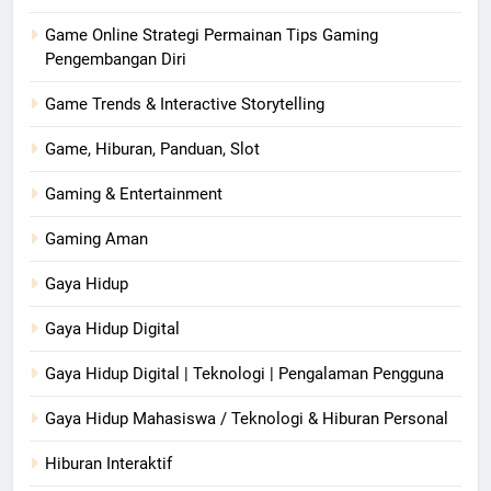
Game Online Strategi Permainan Tips Gaming
Pengembangan Diri
Game Trends & Interactive Storytelling
Game, Hiburan, Panduan, Slot
Gaming & Entertainment
Gaming Aman
Gaya Hidup
Gaya Hidup Digital
Gaya Hidup Digital | Teknologi | Pengalaman Pengguna
Gaya Hidup Mahasiswa / Teknologi & Hiburan Personal
Hiburan Interaktif