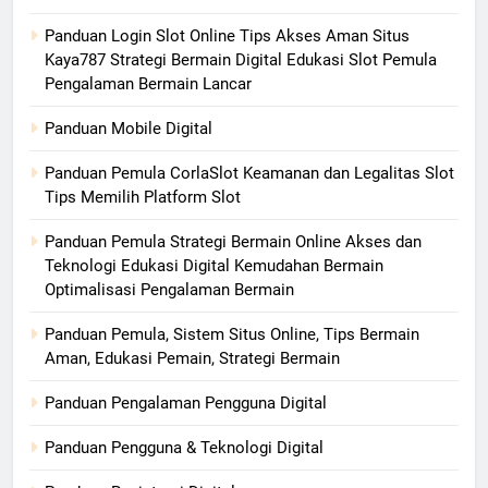
Panduan Login Slot Online Tips Akses Aman Situs
Kaya787 Strategi Bermain Digital Edukasi Slot Pemula
Pengalaman Bermain Lancar
Panduan Mobile Digital
Panduan Pemula CorlaSlot Keamanan dan Legalitas Slot
Tips Memilih Platform Slot
Panduan Pemula Strategi Bermain Online Akses dan
Teknologi Edukasi Digital Kemudahan Bermain
Optimalisasi Pengalaman Bermain
Panduan Pemula, Sistem Situs Online, Tips Bermain
Aman, Edukasi Pemain, Strategi Bermain
Panduan Pengalaman Pengguna Digital
Panduan Pengguna & Teknologi Digital