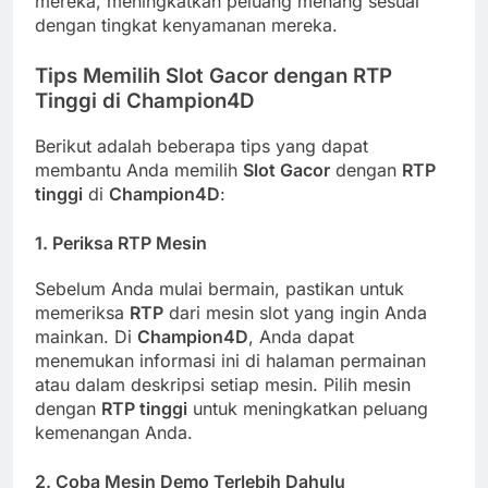
mereka, meningkatkan peluang menang sesuai
dengan tingkat kenyamanan mereka.
Tips Memilih Slot Gacor dengan RTP
Tinggi di Champion4D
Berikut adalah beberapa tips yang dapat
membantu Anda memilih
Slot Gacor
dengan
RTP
tinggi
di
Champion4D
:
1.
Periksa RTP Mesin
Sebelum Anda mulai bermain, pastikan untuk
memeriksa
RTP
dari mesin slot yang ingin Anda
mainkan. Di
Champion4D
, Anda dapat
menemukan informasi ini di halaman permainan
atau dalam deskripsi setiap mesin. Pilih mesin
dengan
RTP tinggi
untuk meningkatkan peluang
kemenangan Anda.
2.
Coba Mesin Demo Terlebih Dahulu