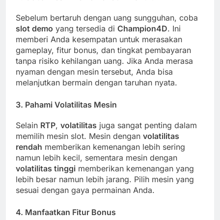
Sebelum bertaruh dengan uang sungguhan, coba
slot demo
yang tersedia di
Champion4D
. Ini
memberi Anda kesempatan untuk merasakan
gameplay, fitur bonus, dan tingkat pembayaran
tanpa risiko kehilangan uang. Jika Anda merasa
nyaman dengan mesin tersebut, Anda bisa
melanjutkan bermain dengan taruhan nyata.
3.
Pahami Volatilitas Mesin
Selain
RTP
,
volatilitas
juga sangat penting dalam
memilih mesin slot. Mesin dengan
volatilitas
rendah
memberikan kemenangan lebih sering
namun lebih kecil, sementara mesin dengan
volatilitas tinggi
memberikan kemenangan yang
lebih besar namun lebih jarang. Pilih mesin yang
sesuai dengan gaya permainan Anda.
4.
Manfaatkan Fitur Bonus