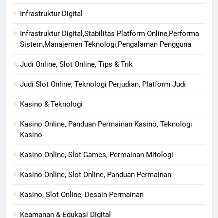
Infrastruktur Digital
Infrastruktur Digital,Stabilitas Platform Online,Performa
Sistem,Manajemen Teknologi,Pengalaman Pengguna
Judi Online, Slot Online, Tips & Trik
Judi Slot Online, Teknologi Perjudian, Platform Judi
Kasino & Teknologi
Kasino Online, Panduan Permainan Kasino, Teknologi
Kasino
Kasino Online, Slot Games, Permainan Mitologi
Kasino Online, Slot Online, Panduan Permainan
Kasino, Slot Online, Desain Permainan
Keamanan & Edukasi Digital