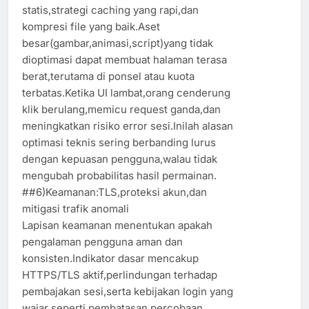
statis,strategi caching yang rapi,dan
kompresi file yang baik.Aset
besar(gambar,animasi,script)yang tidak
dioptimasi dapat membuat halaman terasa
berat,terutama di ponsel atau kuota
terbatas.Ketika UI lambat,orang cenderung
klik berulang,memicu request ganda,dan
meningkatkan risiko error sesi.Inilah alasan
optimasi teknis sering berbanding lurus
dengan kepuasan pengguna,walau tidak
mengubah probabilitas hasil permainan.
##6)Keamanan:TLS,proteksi akun,dan
mitigasi trafik anomali
Lapisan keamanan menentukan apakah
pengalaman pengguna aman dan
konsisten.Indikator dasar mencakup
HTTPS/TLS aktif,perlindungan terhadap
pembajakan sesi,serta kebijakan login yang
wajar seperti pembatasan percobaan