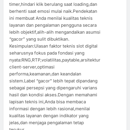
timer,hindari klik berulang saat loading,dan
berhenti saat emosi mulai naik.Pendekatan
ini membuat Anda menilai kualitas teknis
layanan dan pengalaman pengguna secara
lebih objektif,alih-alih mengandalkan asumsi
“gacor” yang sulit dibuktikan.
Kesimpulan:Ulasan faktor teknis slot digital
seharusnya fokus pada fondasi yang
nyata:RNG,RTP,volatilitas,paytable,arsitektur
client-server,optimasi
performa,keamanan,dan keandalan
sistem.Label “gacor” lebih tepat dipandang
sebagai persepsi yang dipengaruhi varians
hasil dan kondisi akses.Dengan memahami
lapisan teknis ini,Anda bisa membaca
informasi dengan lebih rasional,menilai
kualitas layanan dengan indikator yang
jelas,dan menjaga pengalaman tetap
terukur.