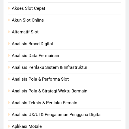
Akses Slot Cepat
Akun Slot Online
Alternatif Slot
Analisis Brand Digital
Analisis Data Permainan
Analisis Perilaku Sistem & Infrastruktur
Analisis Pola & Performa Slot
Analisis Pola & Strategi Waktu Bermain
Analisis Teknis & Perilaku Pemain
Analisis UX/UI & Pengalaman Pengguna Digital
Aplikasi Mobile