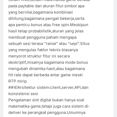
pada paytable dan aturan fitur:simbol apa
yang bernilai,bagaimana kombinasi
dihitung,bagaimana pengali bekerja,serta
apa pemicu bonus atau free spin.Meskipun
hasil tetap probabilistik,aturan yang jelas
membuat pengguna paham mengapa
sebuah sesi terasa “ramai” atau “sepi”.Situs
yang mengulas faktor teknis biasanya
menyorot struktur fitur ini secara
deskriptif,misalnya bagaimana mode bonus
mengubah dinamika hasil,atau bagaimana
hit rate dapat berbeda antar game meski
RTP mirip.
##4)Arsitektur sistem:client,server,API,dan
konsistensi sesi
Pengalaman slot digital bukan hanya soal
matematika game,tetapi juga cara sistem di-
deliver ke perangkat pengguna.Umumnya