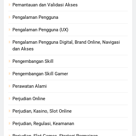
Pemantauan dan Validasi Akses
Pengalaman Pengguna
Pengalaman Pengguna (UX)
Pengalaman Pengguna Digital, Brand Online, Navigasi
dan Akses
Pengembangan Skill
Pengembangan Skill Gamer
Perawatan Alami
Perjudian Online
Perjudian, Kasino, Slot Online
Perjudian, Regulasi, Keamanan