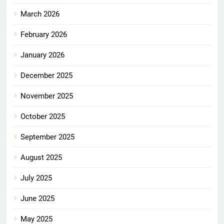
March 2026
February 2026
January 2026
December 2025
November 2025
October 2025
September 2025
August 2025
July 2025
June 2025
May 2025