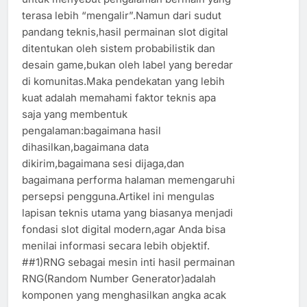
terasa lebih “mengalir”.Namun dari sudut
pandang teknis,hasil permainan slot digital
ditentukan oleh sistem probabilistik dan
desain game,bukan oleh label yang beredar
di komunitas.Maka pendekatan yang lebih
kuat adalah memahami faktor teknis apa
saja yang membentuk
pengalaman:bagaimana hasil
dihasilkan,bagaimana data
dikirim,bagaimana sesi dijaga,dan
bagaimana performa halaman memengaruhi
persepsi pengguna.Artikel ini mengulas
lapisan teknis utama yang biasanya menjadi
fondasi slot digital modern,agar Anda bisa
menilai informasi secara lebih objektif.
##1)RNG sebagai mesin inti hasil permainan
RNG(Random Number Generator)adalah
komponen yang menghasilkan angka acak