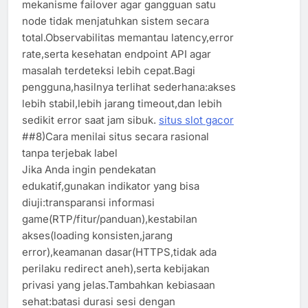
mekanisme failover agar gangguan satu
node tidak menjatuhkan sistem secara
total.Observabilitas memantau latency,error
rate,serta kesehatan endpoint API agar
masalah terdeteksi lebih cepat.Bagi
pengguna,hasilnya terlihat sederhana:akses
lebih stabil,lebih jarang timeout,dan lebih
sedikit error saat jam sibuk.
situs slot gacor
##8)Cara menilai situs secara rasional
tanpa terjebak label
Jika Anda ingin pendekatan
edukatif,gunakan indikator yang bisa
diuji:transparansi informasi
game(RTP/fitur/panduan),kestabilan
akses(loading konsisten,jarang
error),keamanan dasar(HTTPS,tidak ada
perilaku redirect aneh),serta kebijakan
privasi yang jelas.Tambahkan kebiasaan
sehat:batasi durasi sesi dengan