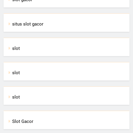
situs slot gacor
slot
slot
slot
Slot Gacor