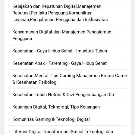
Kebijakan dan Kepatuhan Digital,Manajemen
Reputasi,Perilaku Pengguna,Komunikasi
Layanan,Pengalaman Pengguna dan Inklusivitas
Kenyamanan Digital dan Manajemen Pengalaman
Pengguna
Kesehatan · Gaya Hidup Sehat · Imunitas Tubuh
Kesehatan Anak · Parenting · Gaya Hidup Sehat
Kesehatan Mental Tips Gaming Manajemen Emosi Game
& Kesehatan Psikologi
Kesehatan Tubuh Nutrisi & Gizi Pengembangan Diri
Keuangan Digital, Teknologi, Tips Keuangan
Komunitas Gaming & Teknologi Digital
Literasi Digital Transformasi Sosial Teknologi dan