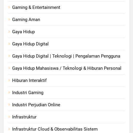
Gaming & Entertainment
Gaming Aman
Gaya Hidup
Gaya Hidup Digital
Gaya Hidup Digital | Teknologi | Pengalaman Pengguna
Gaya Hidup Mahasiswa / Teknologi & Hiburan Personal
Hiburan Interaktif
Industri Gaming
Industri Perjudian Online
Infrastruktur
Infrastruktur Cloud & Observabilitas Sistem