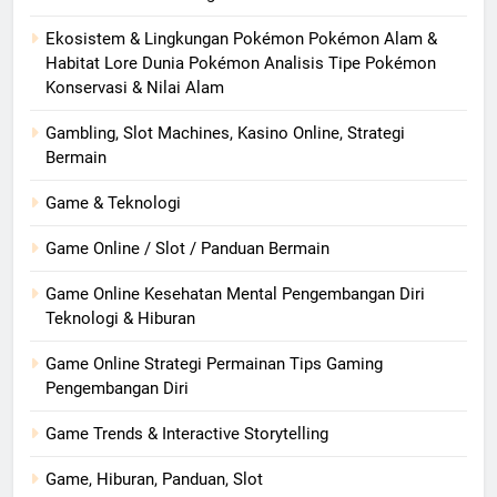
Ekosistem & Lingkungan Pokémon Pokémon Alam &
Habitat Lore Dunia Pokémon Analisis Tipe Pokémon
Konservasi & Nilai Alam
Gambling, Slot Machines, Kasino Online, Strategi
Bermain
Game & Teknologi
Game Online / Slot / Panduan Bermain
Game Online Kesehatan Mental Pengembangan Diri
Teknologi & Hiburan
Game Online Strategi Permainan Tips Gaming
Pengembangan Diri
Game Trends & Interactive Storytelling
Game, Hiburan, Panduan, Slot