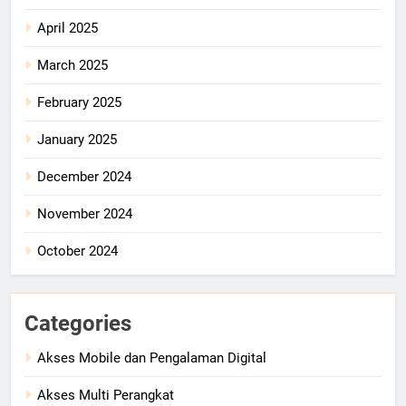
April 2025
March 2025
February 2025
January 2025
December 2024
November 2024
October 2024
Categories
Akses Mobile dan Pengalaman Digital
Akses Multi Perangkat