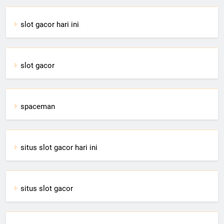
slot gacor hari ini
slot gacor
spaceman
situs slot gacor hari ini
situs slot gacor