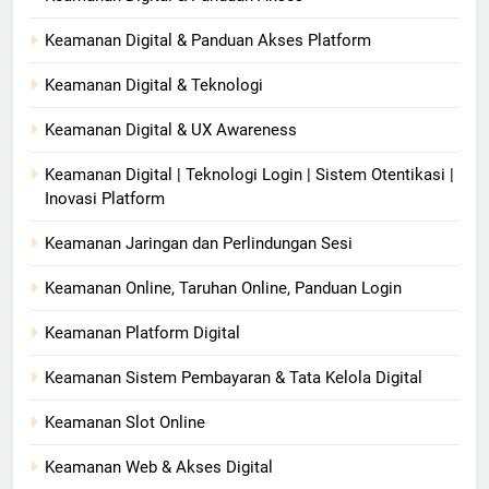
Keamanan Digital & Panduan Akses Platform
Keamanan Digital & Teknologi
Keamanan Digital & UX Awareness
Keamanan Digital | Teknologi Login | Sistem Otentikasi |
Inovasi Platform
Keamanan Jaringan dan Perlindungan Sesi
Keamanan Online, Taruhan Online, Panduan Login
Keamanan Platform Digital
Keamanan Sistem Pembayaran & Tata Kelola Digital
Keamanan Slot Online
Keamanan Web & Akses Digital