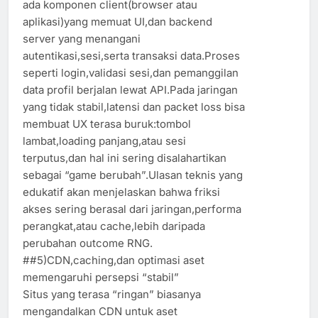
ada komponen client(browser atau
aplikasi)yang memuat UI,dan backend
server yang menangani
autentikasi,sesi,serta transaksi data.Proses
seperti login,validasi sesi,dan pemanggilan
data profil berjalan lewat API.Pada jaringan
yang tidak stabil,latensi dan packet loss bisa
membuat UX terasa buruk:tombol
lambat,loading panjang,atau sesi
terputus,dan hal ini sering disalahartikan
sebagai “game berubah”.Ulasan teknis yang
edukatif akan menjelaskan bahwa friksi
akses sering berasal dari jaringan,performa
perangkat,atau cache,lebih daripada
perubahan outcome RNG.
##5)CDN,caching,dan optimasi aset
memengaruhi persepsi “stabil”
Situs yang terasa “ringan” biasanya
mengandalkan CDN untuk aset