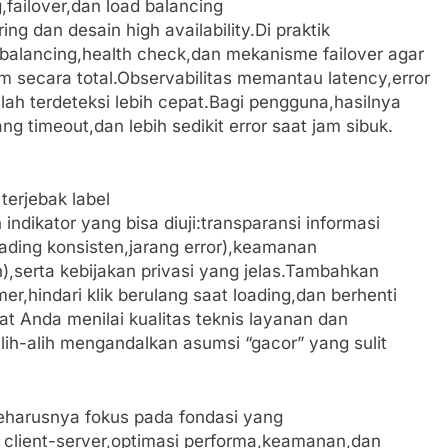
failover,dan load balancing
g dan desain high availability.Di praktik
alancing,health check,dan mekanisme failover agar
 secara total.Observabilitas memantau latency,error
lah terdeteksi lebih cepat.Bagi pengguna,hasilnya
ang timeout,dan lebih sedikit error saat jam sibuk.
terjebak label
ndikator yang bisa diuji:transparansi informasi
ading konsisten,jarang error),keamanan
),serta kebijakan privasi yang jelas.Tambahkan
er,hindari klik berulang saat loading,dan berhenti
t Anda menilai kualitas teknis layanan dan
lih-alih mengandalkan asumsi “gacor” yang sulit
 seharusnya fokus pada fondasi yang
ur client-server,optimasi performa,keamanan,dan