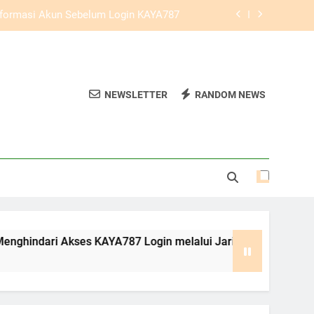
formasi Akun Sebelum Login KAYA787
AYA787 Login melalui Jaringan Publik
 sebelum Menggunakan KAYA787 Login
NEWSLETTER
RANDOM NEWS
ips Menjaga Keamanan Akun Pengguna
formasi Akun Sebelum Login KAYA787
ru Dan Realistis.
AYA787 Login melalui Jaringan Publik
 sebelum Menggunakan KAYA787 Login
kses KAYA787 Login melalui Jaringan Publik
Cara Mem
3 Weeks Ag