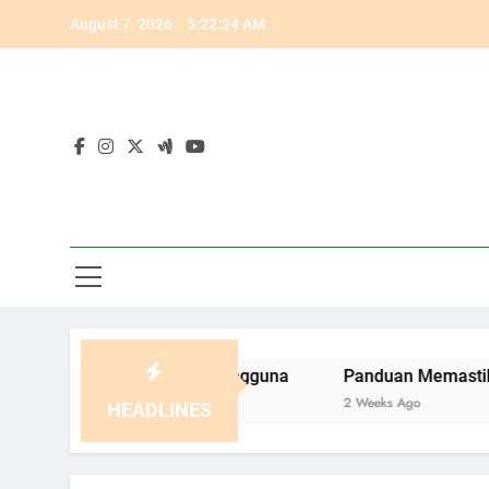
Skip
August 7, 2026
5:22:25 AM
to
content
All
Mainkan Ba
eamanan Akun Pengguna
Panduan Memastikan Informa
2 Weeks Ago
HEADLINES