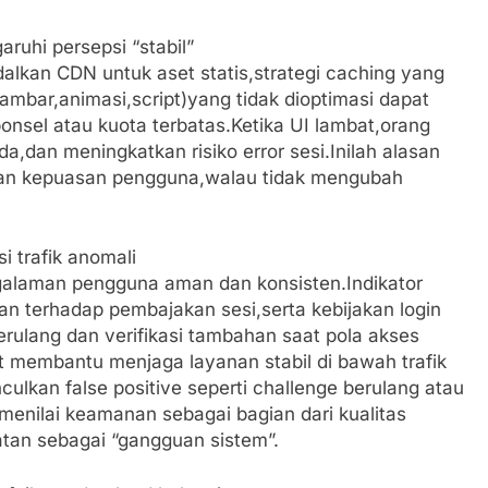
uhi persepsi “stabil”
alkan CDN untuk aset statis,strategi caching yang
gambar,animasi,script)yang tidak dioptimasi dapat
nsel atau kuota terbatas.Ketika UI lambat,orang
,dan meningkatkan risiko error sesi.Inilah alasan
ngan kepuasan pengguna,walau tidak mengubah
 trafik anomali
laman pengguna aman dan konsisten.Indikator
n terhadap pembajakan sesi,serta kebijakan login
rulang dan verifikasi tambahan saat pola akses
ot membantu menjaga layanan stabil di bawah trafik
culkan false positive seperti challenge berulang atau
enilai keamanan sebagai bagian dari kualitas
tan sebagai “gangguan sistem”.