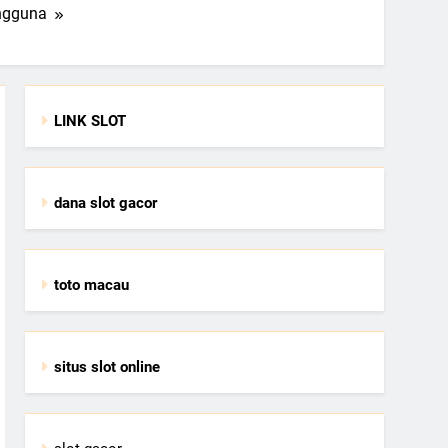
engguna
LINK SLOT
dana slot gacor
toto macau
situs slot online