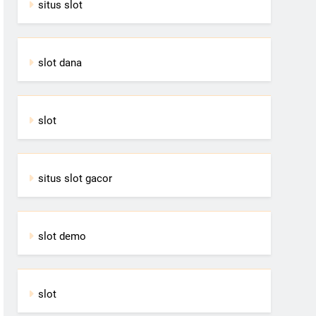
situs slot
slot dana
slot
situs slot gacor
slot demo
slot