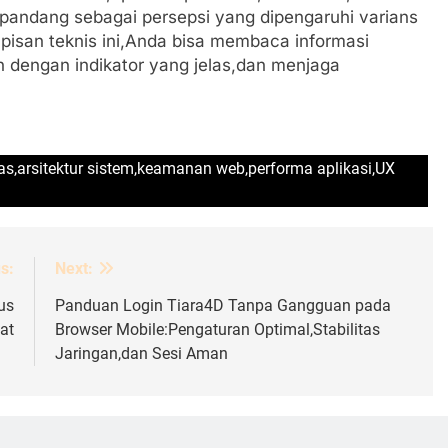
dipandang sebagai persepsi yang dipengaruhi varians
pisan teknis ini,Anda bisa membaca informasi
an dengan indikator yang jelas,dan menjaga
litas,arsitektur sistem,keamanan web,performa aplikasi,UX
s:
Next:
us
Panduan Login Tiara4D Tanpa Gangguan pada
at
Browser Mobile:Pengaturan Optimal,Stabilitas
Jaringan,dan Sesi Aman