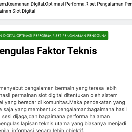
istem,Keamanan Digital,Optimasi Performa,Riset Pengalaman P
inan Slot Digital
AN DIGITAL,OPTIMASI PERFORMA,RISET PENGALAMAN PENGGUNA
engulas Faktor Teknis
tuk menyebut pengalaman bermain yang terasa lebih
asil permainan slot digital ditentukan oleh sistem
abel yang beredar di komunitas.Maka pendekatan yang
apa saja yang membentuk pengalaman:bagaimana hasil
a sesi dijaga,dan bagaimana performa halaman
mengulas lapisan teknis utama yang biasanya menjadi
ilai informasi secara lebih objektif.