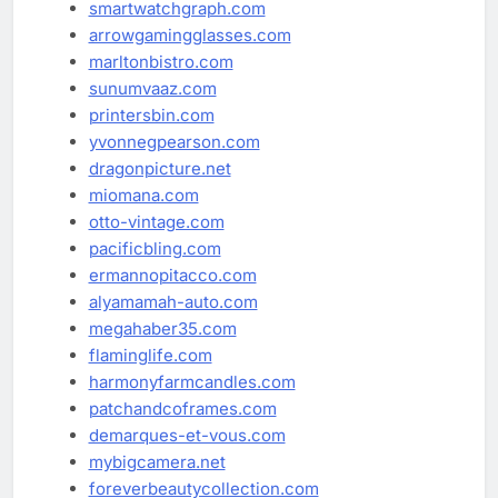
smartwatchgraph.com
arrowgamingglasses.com
marltonbistro.com
sunumvaaz.com
printersbin.com
yvonnegpearson.com
dragonpicture.net
miomana.com
otto-vintage.com
pacificbling.com
ermannopitacco.com
alyamamah-auto.com
megahaber35.com
flaminglife.com
harmonyfarmcandles.com
patchandcoframes.com
demarques-et-vous.com
mybigcamera.net
foreverbeautycollection.com