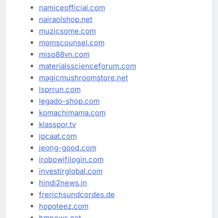
namiceofficial.com
nairaolshop.net
muzicsome.com
momscounsel.com
miso88vn.com
materialsscienceforum.com
magicmushroomstore.net
lsprrun.com
legado-shop.com
komachimama.com
klasspor.tv
jpcaat.com
jeong-good.com
irobowifilogin.com
investirglobal.com
hindi2news.in
frerichsundcordes.de
hopoteez.com
hmnews.net