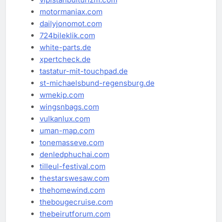
motormaniax.com
dailyjonomot.com
724bileklik.com
white-parts.de
xpertcheck.de
tastatur-mit-touchpad.de
st-michaelsbund-regensburg.de
wmekip.com
wingsnbags.com
vulkanlux.com
uman-map.com
tonemasseve.com
denledphuchai.com
tilleul-festival.com
thestarswesaw.com
thehomewind.com
thebougecruise.com
thebeirutforum.com