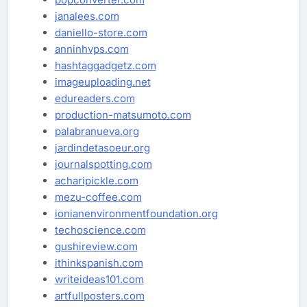
janalees.com
daniello-store.com
anninhvps.com
hashtaggadgetz.com
imageuploading.net
edureaders.com
production-matsumoto.com
palabranueva.org
jardindetasoeur.org
journalspotting.com
acharipickle.com
mezu-coffee.com
ionianenvironmentfoundation.org
techoscience.com
gushireview.com
ithinkspanish.com
writeideas101.com
artfullposters.com