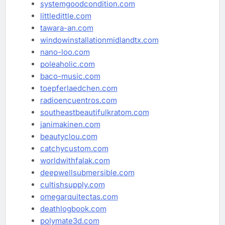
systemgoodcondition.com
littledittle.com
tawara-an.com
windowinstallationmidlandtx.com
nano-loo.com
poleaholic.com
baco-music.com
toepferlaedchen.com
radioencuentros.com
southeastbeautifulkratom.com
janimakinen.com
beautyclou.com
catchycustom.com
worldwithfalak.com
deepwellsubmersible.com
cultishsupply.com
omegarquitectas.com
deathlogbook.com
polymate3d.com