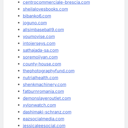
centrocommerciale-brescia.com
sheilalovesbooks.com
bibanko6.com
joguno.com
allsimbaseball9.com
youmovise.com
intojerseys.com
sathajada-sa.com
soremoiiyan.com
county-house.com
thephotographyfund.com
nutrialhealth.com
shenkmachinery.com
fatburnromania.com
demonslayeroutlet.com
xylonwatch.com
dashimaki-schranz.com
eazsocialmedia.com
jessicaleesocial.com