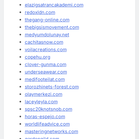
elazigsatrancakademi.com
redoxldn.com
thegang-online.com
thebigsismovement.com
medyumdolunay.net
cachitasnow.com
voilacreations.com
copehu.org
clover-gunma.com
underseawear.com
medifooteilat.com
storozhinets-forest.com
olaymerkezi.com
laceyleyla.com
spsc20knotsnob.com
horas-espejo.com
worldlifeadvice.com
masteringnetworks.com
gardengild.com