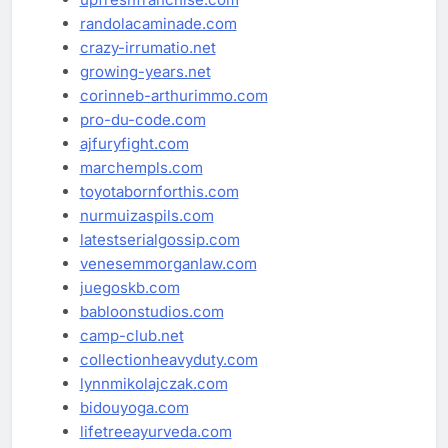
randolacaminade.com
crazy-irrumatio.net
growing-years.net
corinneb-arthurimmo.com
pro-du-code.com
ajfuryfight.com
marchempls.com
toyotabornforthis.com
nurmuizaspils.com
latestserialgossip.com
venesemmorganlaw.com
juegoskb.com
babloonstudios.com
camp-club.net
collectionheavyduty.com
lynnmikolajczak.com
bidouyoga.com
lifetreeayurveda.com