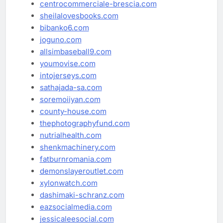
centrocommerciale-brescia.com
sheilalovesbooks.com
bibanko6.com
joguno.com
allsimbaseball9.com
youmovise.com
intojerseys.com
sathajada-sa.com
soremoiiyan.com
county-house.com
thephotographyfund.com
nutrialhealth.com
shenkmachinery.com
fatburnromania.com
demonslayeroutlet.com
xylonwatch.com
dashimaki-schranz.com
eazsocialmedia.com
jessicaleesocial.com