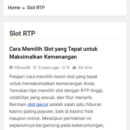
Home
Slot RTP
Slot RTP
Cara Memilih Slot yang Tepat untuk
Maksimalkan Kemenangan
33cee26
2 years ago
0
24 mins
Pelajari cara memilih mesin slot yang tepat
untuk memaksimalkan kemenangan Anda.
Temukan tips memilih slot dengan RTP tinggi,
volatilitas yang sesuai, dan fitur menarik.
Bermain
slot gacor
adalah salah satu hiburan
kasino paling populer, baik di kasino fisik
maupun online. Meskipun permainan ini
sepenuhnya bergantung pada keberuntungan,