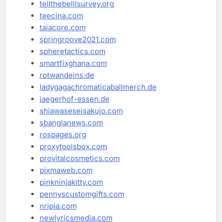
tellthebelllsurvey.org
teecina.com
taiacore.com
springroove2021.com
spheretactics.com
smartfixghana.com
rotwandeins.de
ladygagachromaticaballmerch.de
jaegerhof-essen.de
shiawaseseisakujo.com
sbanglanews.com
rospages.org
proxytoolsbox.com
provitalcosmetics.com
pixmaweb.com
pinkninjakitty.com
pennyscustomgifts.com
nripja.com
newlyricsmedia.com