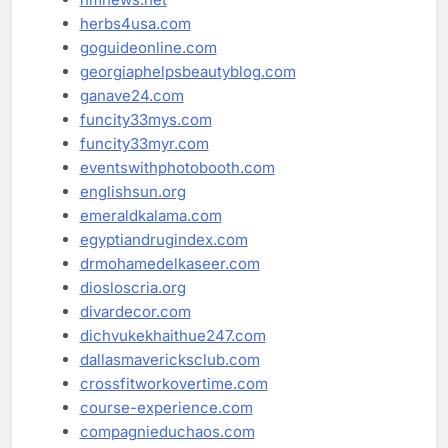
herbs4usa.com
goguideonline.com
georgiaphelpsbeautyblog.com
ganave24.com
funcity33mys.com
funcity33myr.com
eventswithphotobooth.com
englishsun.org
emeraldkalama.com
egyptiandrugindex.com
drmohamedelkaseer.com
diosloscria.org
divardecor.com
dichvukekhaithue247.com
dallasmavericksclub.com
crossfitworkovertime.com
course-experience.com
compagnieduchaos.com