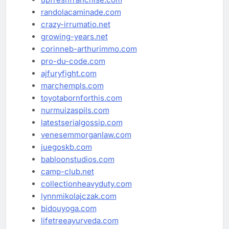
randolacaminade.com
crazy-irrumatio.net
growing-years.net
corinneb-arthurimmo.com
pro-du-code.com
ajfuryfight.com
marchempls.com
toyotabornforthis.com
nurmuizaspils.com
latestserialgossip.com
venesemmorganlaw.com
juegoskb.com
babloonstudios.com
camp-club.net
collectionheavyduty.com
lynnmikolajczak.com
bidouyoga.com
lifetreeayurveda.com