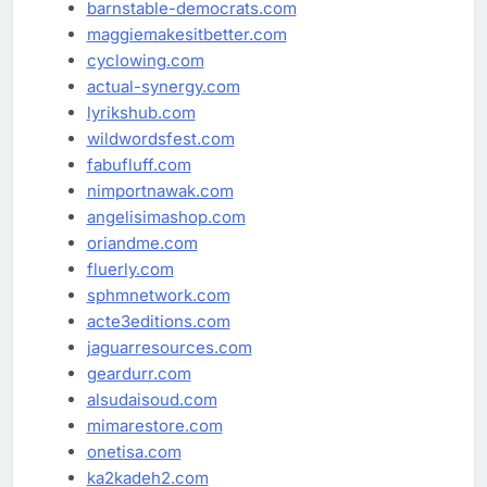
barnstable-democrats.com
maggiemakesitbetter.com
cyclowing.com
actual-synergy.com
lyrikshub.com
wildwordsfest.com
fabufluff.com
nimportnawak.com
angelisimashop.com
oriandme.com
fluerly.com
sphmnetwork.com
acte3editions.com
jaguarresources.com
geardurr.com
alsudaisoud.com
mimarestore.com
onetisa.com
ka2kadeh2.com