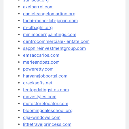
axelbarrel.com
danieleangelomartino.org
todai-mono-lab-japan.com
m-albaghli.org
minimodernpaintings.com
centrocommerciale-lentate.com
sapphireinvestmentgroup.com
emsaocarlos.com
merleandpaz.com
poweretty.com
haryanajobportal.com
cracksofts.net
tentopdatingsites.com
movestyles.com
motostorelocator.com
bloomingdaleschool.org
dlja-windows.com
littletravelprincess.com