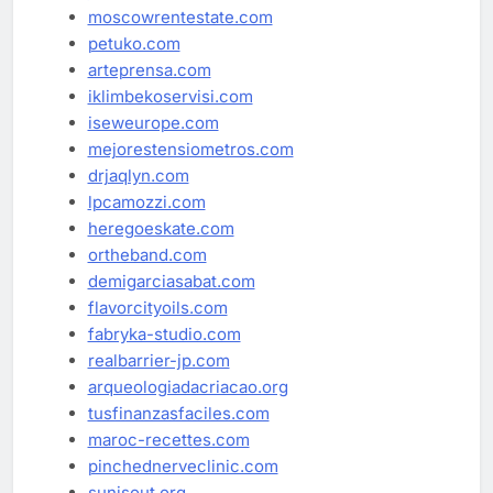
moscowrentestate.com
petuko.com
arteprensa.com
iklimbekoservisi.com
iseweurope.com
mejorestensiometros.com
drjaqlyn.com
lpcamozzi.com
heregoeskate.com
ortheband.com
demigarciasabat.com
flavorcityoils.com
fabryka-studio.com
realbarrier-jp.com
arqueologiadacriacao.org
tusfinanzasfaciles.com
maroc-recettes.com
pinchednerveclinic.com
sunisout.org