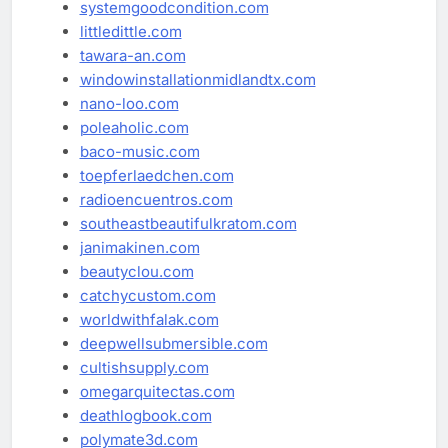
systemgoodcondition.com
littledittle.com
tawara-an.com
windowinstallationmidlandtx.com
nano-loo.com
poleaholic.com
baco-music.com
toepferlaedchen.com
radioencuentros.com
southeastbeautifulkratom.com
janimakinen.com
beautyclou.com
catchycustom.com
worldwithfalak.com
deepwellsubmersible.com
cultishsupply.com
omegarquitectas.com
deathlogbook.com
polymate3d.com