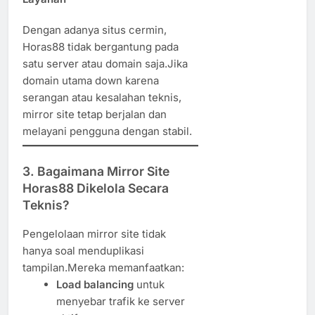
Dengan adanya situs cermin,
Horas88 tidak bergantung pada
satu server atau domain saja.Jika
domain utama down karena
serangan atau kesalahan teknis,
mirror site tetap berjalan dan
melayani pengguna dengan stabil.
3.
Bagaimana Mirror Site
Horas88 Dikelola Secara
Teknis?
Pengelolaan mirror site tidak
hanya soal menduplikasi
tampilan.Mereka memanfaatkan:
Load balancing
untuk
menyebar trafik ke server