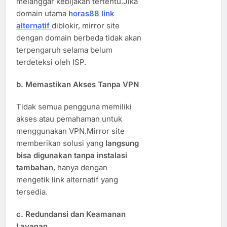
melanggar kebijakan tertentu.Jika
domain utama
horas88 link
alternatif
diblokir, mirror site
dengan domain berbeda tidak akan
terpengaruh selama belum
terdeteksi oleh ISP.
b.
Memastikan Akses Tanpa VPN
Tidak semua pengguna memiliki
akses atau pemahaman untuk
menggunakan VPN.Mirror site
memberikan solusi yang
langsung
bisa digunakan tanpa instalasi
tambahan
, hanya dengan
mengetik link alternatif yang
tersedia.
c.
Redundansi dan Keamanan
Layanan