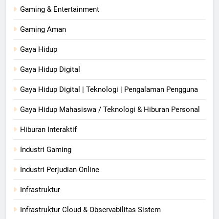
Gaming & Entertainment
Gaming Aman
Gaya Hidup
Gaya Hidup Digital
Gaya Hidup Digital | Teknologi | Pengalaman Pengguna
Gaya Hidup Mahasiswa / Teknologi & Hiburan Personal
Hiburan Interaktif
Industri Gaming
Industri Perjudian Online
Infrastruktur
Infrastruktur Cloud & Observabilitas Sistem