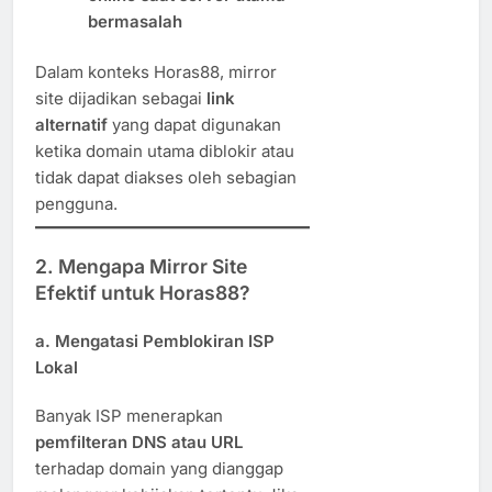
bermasalah
Dalam konteks Horas88, mirror
site dijadikan sebagai
link
alternatif
yang dapat digunakan
ketika domain utama diblokir atau
tidak dapat diakses oleh sebagian
pengguna.
2.
Mengapa Mirror Site
Efektif untuk Horas88?
a.
Mengatasi Pemblokiran ISP
Lokal
Banyak ISP menerapkan
pemfilteran DNS atau URL
terhadap domain yang dianggap