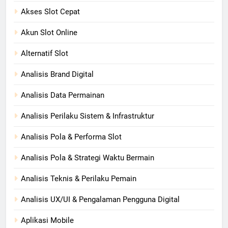
Akses Slot Cepat
Akun Slot Online
Alternatif Slot
Analisis Brand Digital
Analisis Data Permainan
Analisis Perilaku Sistem & Infrastruktur
Analisis Pola & Performa Slot
Analisis Pola & Strategi Waktu Bermain
Analisis Teknis & Perilaku Pemain
Analisis UX/UI & Pengalaman Pengguna Digital
Aplikasi Mobile