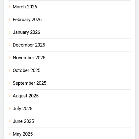
March 2026
February 2026
January 2026
December 2025
November 2025
October 2025
September 2025
August 2025
July 2025
June 2025
May 2025