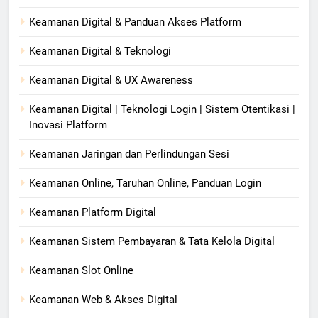
Keamanan Digital & Panduan Akses Platform
Keamanan Digital & Teknologi
Keamanan Digital & UX Awareness
Keamanan Digital | Teknologi Login | Sistem Otentikasi |
Inovasi Platform
Keamanan Jaringan dan Perlindungan Sesi
Keamanan Online, Taruhan Online, Panduan Login
Keamanan Platform Digital
Keamanan Sistem Pembayaran & Tata Kelola Digital
Keamanan Slot Online
Keamanan Web & Akses Digital