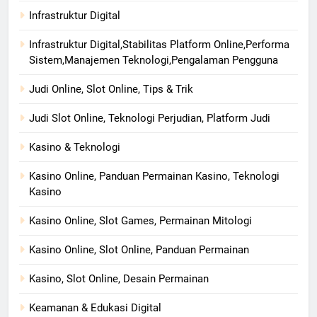
Infrastruktur Digital
Infrastruktur Digital,Stabilitas Platform Online,Performa
Sistem,Manajemen Teknologi,Pengalaman Pengguna
Judi Online, Slot Online, Tips & Trik
Judi Slot Online, Teknologi Perjudian, Platform Judi
Kasino & Teknologi
Kasino Online, Panduan Permainan Kasino, Teknologi
Kasino
Kasino Online, Slot Games, Permainan Mitologi
Kasino Online, Slot Online, Panduan Permainan
Kasino, Slot Online, Desain Permainan
Keamanan & Edukasi Digital