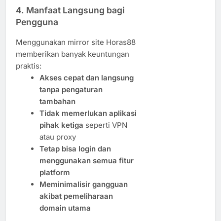
4.
Manfaat Langsung bagi
Pengguna
Menggunakan mirror site Horas88
memberikan banyak keuntungan
praktis:
Akses cepat dan langsung
tanpa pengaturan
tambahan
Tidak memerlukan aplikasi
pihak ketiga
seperti VPN
atau proxy
Tetap bisa login dan
menggunakan semua fitur
platform
Meminimalisir gangguan
akibat pemeliharaan
domain utama