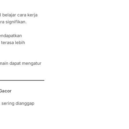
 belajar cara kerja
ra signifikan.
endapatkan
terasa lebih
main dapat mengatur
 Gacor
g sering dianggap