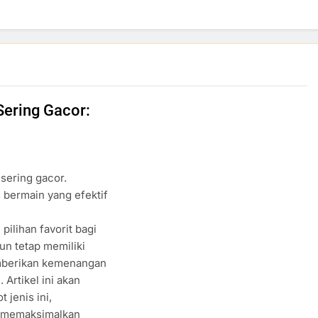
Sering Gacor:
 sering gacor.
s bermain yang efektif
pilihan favorit bagi
un tetap memiliki
emberikan kemenangan
 Artikel ini akan
 jenis ini,
k memaksimalkan