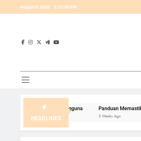
Skip
August 8, 2026
5:10:59 PM
to
content
All
Mainkan Ba
Keamanan Akun Pengguna
Panduan Memastikan Informa
2 Weeks Ago
HEADLINES