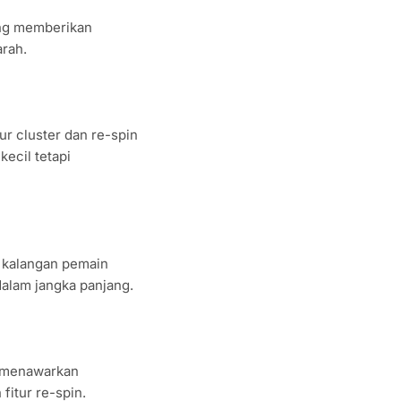
ang memberikan
rah.
tur cluster dan re-spin
ecil tetapi
i kalangan pemain
alam jangka panjang.
i menawarkan
fitur re-spin.