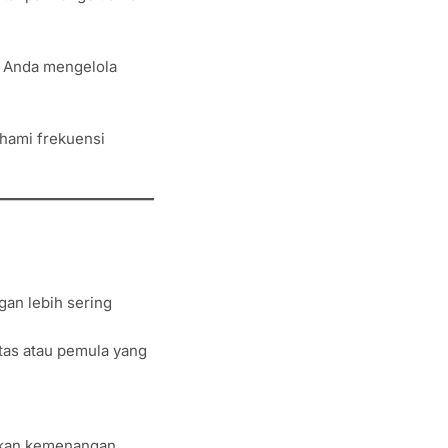
u Anda mengelola
hami frekuensi
gan lebih sering
as atau pemula yang
rikan kemenangan