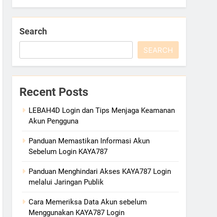
Search
SEARCH
Recent Posts
LEBAH4D Login dan Tips Menjaga Keamanan
Akun Pengguna
Panduan Memastikan Informasi Akun
Sebelum Login KAYA787
Panduan Menghindari Akses KAYA787 Login
melalui Jaringan Publik
Cara Memeriksa Data Akun sebelum
Menggunakan KAYA787 Login