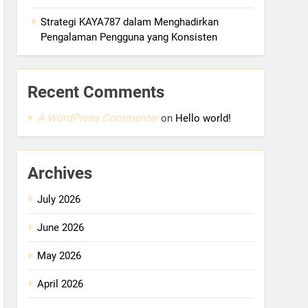
Strategi KAYA787 dalam Menghadirkan
Pengalaman Pengguna yang Konsisten
Recent Comments
A WordPress Commenter
on
Hello world!
Archives
July 2026
June 2026
May 2026
April 2026