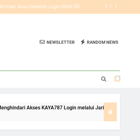
formasi Akun Sebelum Login KAYA787
AYA787 Login melalui Jaringan Publik
 sebelum Menggunakan KAYA787 Login
NEWSLETTER
RANDOM NEWS
ips Menjaga Keamanan Akun Pengguna
formasi Akun Sebelum Login KAYA787
ru Dan Realistis.
AYA787 Login melalui Jaringan Publik
 sebelum Menggunakan KAYA787 Login
Akses KAYA787 Login melalui Jaringan Publik
Cara Me
3 Weeks Ag