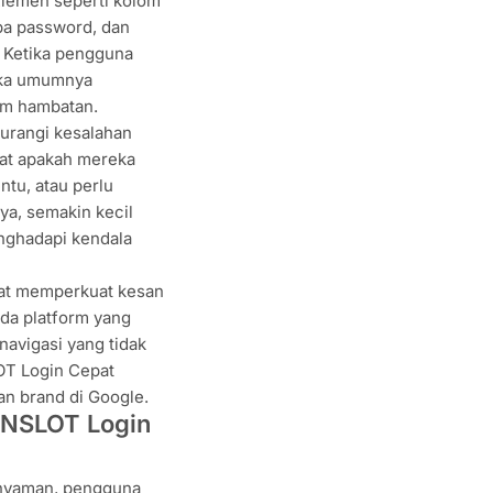
lemen seperti kolom
upa password, dan
. Ketika pengguna
ka umumnya
im hambatan.
urangi kesalahan
hat apakah mereka
ntu, atau perlu
ya, semakin kecil
nghadapi kendala
pat memperkuat kesan
da platform yang
 navigasi yang tidak
OT Login Cepat
n brand di Google.
INSLOT Login
nyaman, pengguna