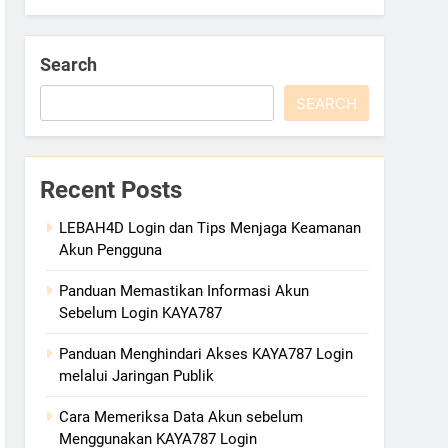
Search
SEARCH
Recent Posts
LEBAH4D Login dan Tips Menjaga Keamanan
Akun Pengguna
Panduan Memastikan Informasi Akun
Sebelum Login KAYA787
Panduan Menghindari Akses KAYA787 Login
melalui Jaringan Publik
Cara Memeriksa Data Akun sebelum
Menggunakan KAYA787 Login