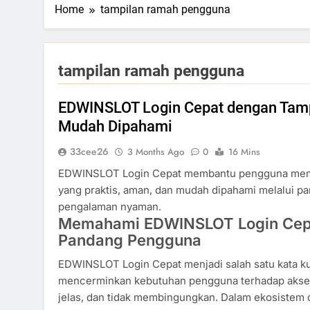
Home
tampilan ramah pengguna
tampilan ramah pengguna
EDWINSLOT Login Cepat dengan Tamp
Mudah Dipahami
33cee26
3 Months Ago
0
16 Mins
EDWINSLOT Login Cepat membantu pengguna mem
yang praktis, aman, dan mudah dipahami melalui pa
pengalaman nyaman.
Memahami EDWINSLOT Login Cepa
Pandang Pengguna
EDWINSLOT Login Cepat menjadi salah satu kata k
mencerminkan kebutuhan pengguna terhadap akses
jelas, dan tidak membingungkan. Dalam ekosistem di