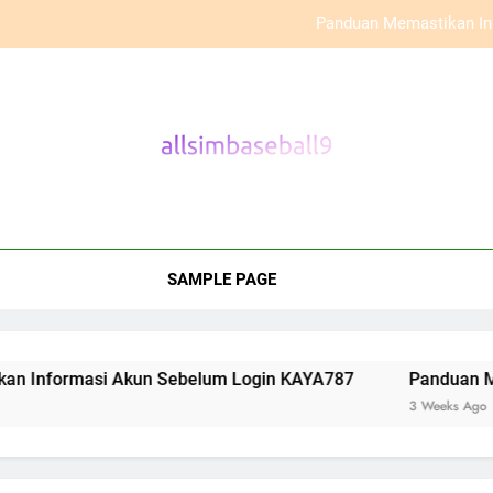
Panduan Memastikan In
Panduan Menghindari Akses K
Cara Memeriksa Data Akun
LEBAH4D Login dan T
 Sim Baseball 9
Panduan Memastikan In
seball Online Di All Sim Baseball 9. Pengalaman Game Yang Se
Panduan Menghindari Akses K
SAMPLE PAGE
Cara Memeriksa Data Akun
si Akun Sebelum Login KAYA787
Panduan Menghindari A
3 Weeks Ago