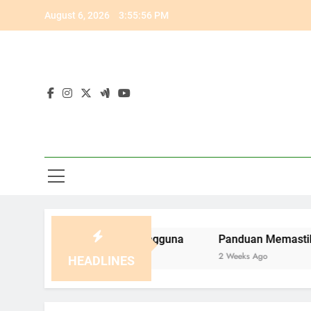
Skip
August 6, 2026
3:55:57 PM
to
content
All
Mainkan Ba
eamanan Akun Pengguna
Panduan Memastikan Informa
2 Weeks Ago
HEADLINES