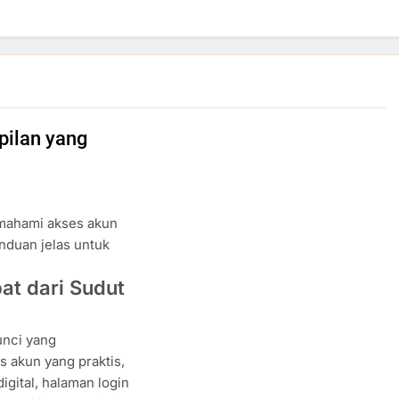
ilan yang
ahami akses akun
nduan jelas untuk
t dari Sudut
unci yang
 akun yang praktis,
gital, halaman login