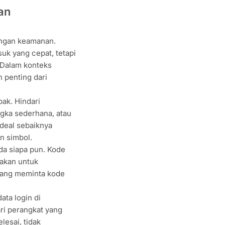
an
engan keamanan.
uk yang cepat, tetapi
 Dalam konteks
 penting dari
ak. Hindari
ngka sederhana, atau
ideal sebaiknya
n simbol.
da siapa pun. Kode
nakan untuk
 yang meminta kode
ta login di
ri perangkat yang
lesai, tidak