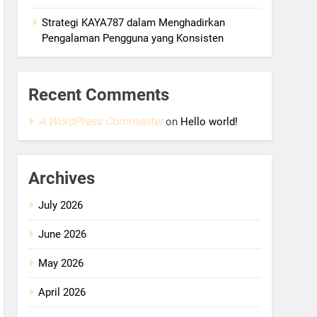
Strategi KAYA787 dalam Menghadirkan
Pengalaman Pengguna yang Konsisten
Recent Comments
A WordPress Commenter
on
Hello world!
Archives
July 2026
June 2026
May 2026
April 2026