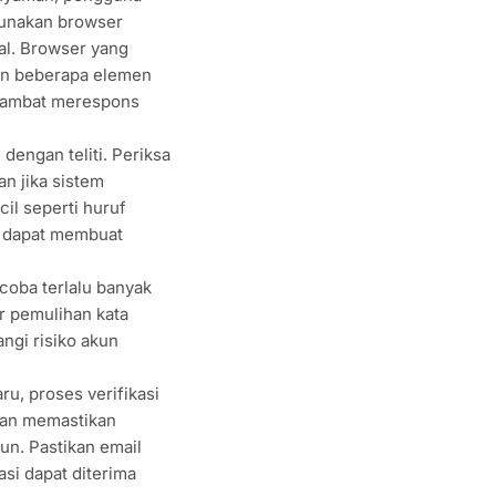
Gunakan browser
al. Browser yang
an beberapa elemen
 lambat merespons
dengan teliti. Periksa
n jika sistem
l seperti huruf
ar dapat membuat
ncoba terlalu banyak
r pemulihan kata
angi risiko akun
u, proses verifikasi
juan memastikan
un. Pastikan email
asi dapat diterima