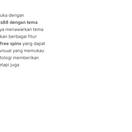
suka dengan
as88 dengan tema
hanya menawarkan tema
an berbagai fitur
free spins
yang dapat
visual yang memukau
itologi memberikan
tapi juga