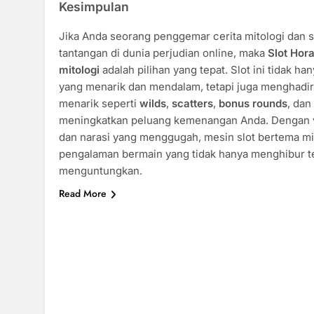
Kesimpulan
Jika Anda seorang penggemar cerita mitologi dan 
tantangan di dunia perjudian online, maka
Slot Hor
mitologi
adalah pilihan yang tepat. Slot ini tidak 
yang menarik dan mendalam, tetapi juga menghadirk
menarik seperti
wilds
,
scatters
,
bonus rounds
, dan
meningkatkan peluang kemenangan Anda. Dengan 
dan narasi yang menggugah, mesin slot bertema m
pengalaman bermain yang tidak hanya menghibur te
menguntungkan.
Read More