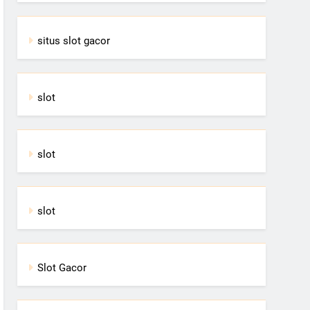
situs slot gacor
slot
slot
slot
Slot Gacor