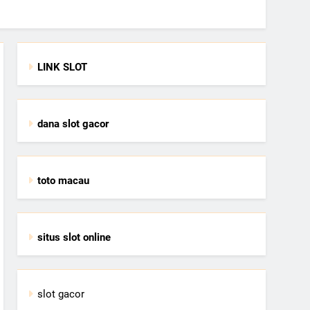
LINK SLOT
dana slot gacor
toto macau
situs slot online
slot gacor