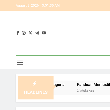
Skip
August 8, 2026
3:51:31 AM
to
content
All
Mainkan Ba
eamanan Akun Pengguna
Panduan Memastikan Informa
2 Weeks Ago
HEADLINES