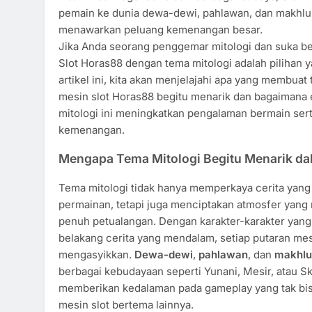
pemain ke dunia dewa-dewi, pahlawan, dan makhlu
menawarkan peluang kemenangan besar.
Jika Anda seorang penggemar mitologi dan suka be
Slot Horas88 dengan tema mitologi adalah pilihan y
artikel ini, kita akan menjelajahi apa yang membuat 
mesin slot Horas88 begitu menarik dan bagaiman
mitologi ini meningkatkan pengalaman bermain ser
kemenangan.
Mengapa Tema Mitologi Begitu Menarik da
Tema mitologi tidak hanya memperkaya cerita yang 
permainan, tetapi juga menciptakan atmosfer yan
penuh petualangan. Dengan karakter-karakter yang 
belakang cerita yang mendalam, setiap putaran mesi
mengasyikkan.
Dewa-dewi
,
pahlawan
, dan
makhlu
berbagai kebudayaan seperti Yunani, Mesir, atau S
memberikan kedalaman pada gameplay yang tak bi
mesin slot bertema lainnya.