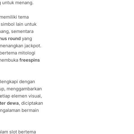
g untuk menang.
memiliki tema
simbol lain untuk
ang, sementara
nus round
yang
menangkan jackpot.
bertema mitologi
g membuka
freespins
ilengkapi dengan
dup, menggambarkan
tiap elemen visual,
ter dewa
, diciptakan
engalaman bermain
alam slot bertema