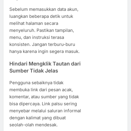
Sebelum memasukkan data akun,
luangkan beberapa detik untuk
melihat halaman secara
menyeluruh. Pastikan tampilan,
menu, dan instruksi terasa
konsisten. Jangan terburu-buru
hanya karena ingin segera masuk.
Hindari Mengklik Tautan dari
Sumber Tidak Jelas
Pengguna sebaiknya tidak
membuka link dari pesan acak,
komentar, atau sumber yang tidak
bisa dipercaya. Link palsu sering
menyebar melalui saluran informal
dengan kalimat yang dibuat
seolah-olah mendesak.