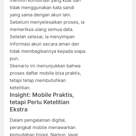
memilih kombinasi yang kuat dan
tidak menggunakan kata sandi
yang sama dengan akun lain.
Sebelum menyelesaikan proses, ia
memeriksa ulang semua data.
Setelah selesai, ia menyimpan
informasi akun secara aman dan
tidak membagikannya kepada siapa
pun.
Skenario ini menunjukkan bahwa
proses daftar mobile bisa praktis,
tetapi tetap membutuhkan
ketelitian.
Insight: Mobile Praktis,
tetapi Perlu Ketelitian
Ekstra
Dalam pengalaman digital,
perangkat mobile menawarkan
kemudahan tinggi. Namun, layar