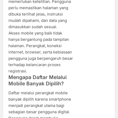
memerlukan ketelitian. Pengguna
perlu memastikan halaman yang
dibuka terlihat jelas, instruksi
mudah dipahami, dan data yang
dimasukkan sudah sesuai.
Akses mobile yang baik tidak
hanya bergantung pada tampilan
halaman. Perangkat, koneksi
internet, browser, serta kebiasaan
pengguna juga berpengaruh besar
terhadap kelancaran proses
registrasi.
Mengapa Daftar Melalui
Mobile Banyak Dipilih?
Daftar melalui perangkat mobile
banyak dipilih karena smartphone
menjadi perangkat utama bagi
sebagian besar pengguna digital.