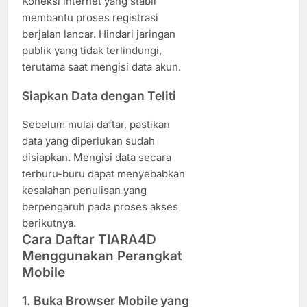
Koneksi internet yang stabil
membantu proses registrasi
berjalan lancar. Hindari jaringan
publik yang tidak terlindungi,
terutama saat mengisi data akun.
Siapkan Data dengan Teliti
Sebelum mulai daftar, pastikan
data yang diperlukan sudah
disiapkan. Mengisi data secara
terburu-buru dapat menyebabkan
kesalahan penulisan yang
berpengaruh pada proses akses
berikutnya.
Cara Daftar TIARA4D
Menggunakan Perangkat
Mobile
1. Buka Browser Mobile yang