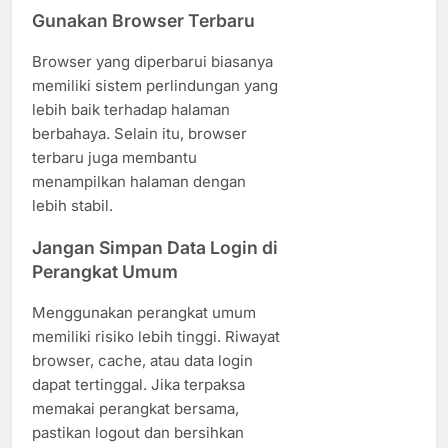
Gunakan Browser Terbaru
Browser yang diperbarui biasanya
memiliki sistem perlindungan yang
lebih baik terhadap halaman
berbahaya. Selain itu, browser
terbaru juga membantu
menampilkan halaman dengan
lebih stabil.
Jangan Simpan Data Login di
Perangkat Umum
Menggunakan perangkat umum
memiliki risiko lebih tinggi. Riwayat
browser, cache, atau data login
dapat tertinggal. Jika terpaksa
memakai perangkat bersama,
pastikan logout dan bersihkan