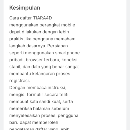
Kesimpulan
Cara daftar TIARA4D
menggunakan perangkat mobile
dapat dilakukan dengan lebih
praktis jika pengguna memahami
langkah dasarnya. Persiapan
seperti menggunakan smartphone
pribadi, browser terbaru, koneksi
stabil, dan data yang benar sangat
membantu kelancaran proses
registrasi.
Dengan membaca instruksi,
mengisi formulir secara teliti,
membuat kata sandi kuat, serta
memeriksa halaman sebelum
menyelesaikan proses, pengguna
baru dapat memperoleh
pengalaman daftar yang lebih