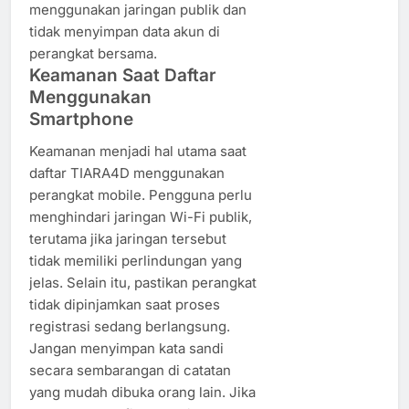
menggunakan jaringan publik dan
tidak menyimpan data akun di
perangkat bersama.
Keamanan Saat Daftar
Menggunakan
Smartphone
Keamanan menjadi hal utama saat
daftar TIARA4D menggunakan
perangkat mobile. Pengguna perlu
menghindari jaringan Wi-Fi publik,
terutama jika jaringan tersebut
tidak memiliki perlindungan yang
jelas. Selain itu, pastikan perangkat
tidak dipinjamkan saat proses
registrasi sedang berlangsung.
Jangan menyimpan kata sandi
secara sembarangan di catatan
yang mudah dibuka orang lain. Jika