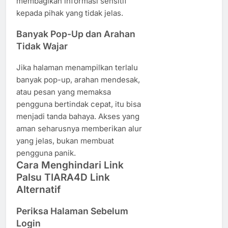
membagikan informasi sensitif
kepada pihak yang tidak jelas.
Banyak Pop-Up dan Arahan
Tidak Wajar
Jika halaman menampilkan terlalu
banyak pop-up, arahan mendesak,
atau pesan yang memaksa
pengguna bertindak cepat, itu bisa
menjadi tanda bahaya. Akses yang
aman seharusnya memberikan alur
yang jelas, bukan membuat
pengguna panik.
Cara Menghindari Link
Palsu TIARA4D Link
Alternatif
Periksa Halaman Sebelum
Login