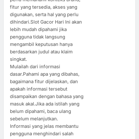
fitur yang tersedia, akses yang
digunakan, serta hal yang perlu
dihindari.Slot Gacor Hari Ini akan
lebih mudah dipahami jika
pengguna tidak langsung
mengambil keputusan hanya
berdasarkan judul atau klaim
singkat.
Mulailah dari informasi
dasar.Pahami apa yang dibahas,
bagaimana fitur dijelaskan, dan
apakah informasi tersebut
disampaikan dengan bahasa yang
masuk akal.Jika ada istilah yang
belum dipahami, baca ulang
sebelum melanjutkan.
Informasi yang jelas membantu
pengguna menghindari salah