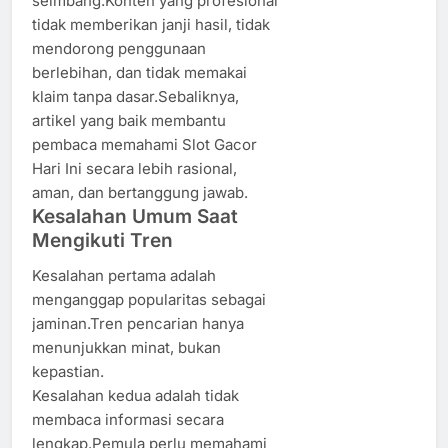
seimbang.Konten yang profesional
tidak memberikan janji hasil, tidak
mendorong penggunaan
berlebihan, dan tidak memakai
klaim tanpa dasar.Sebaliknya,
artikel yang baik membantu
pembaca memahami Slot Gacor
Hari Ini secara lebih rasional,
aman, dan bertanggung jawab.
Kesalahan Umum Saat
Mengikuti Tren
Kesalahan pertama adalah
menganggap popularitas sebagai
jaminan.Tren pencarian hanya
menunjukkan minat, bukan
kepastian.
Kesalahan kedua adalah tidak
membaca informasi secara
lengkap.Pemula perlu memahami