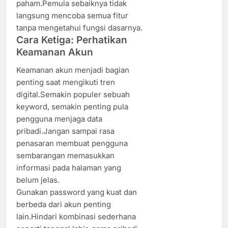
paham.Pemula sebaiknya tidak
langsung mencoba semua fitur
tanpa mengetahui fungsi dasarnya.
Cara Ketiga: Perhatikan
Keamanan Akun
Keamanan akun menjadi bagian
penting saat mengikuti tren
digital.Semakin populer sebuah
keyword, semakin penting pula
pengguna menjaga data
pribadi.Jangan sampai rasa
penasaran membuat pengguna
sembarangan memasukkan
informasi pada halaman yang
belum jelas.
Gunakan password yang kuat dan
berbeda dari akun penting
lain.Hindari kombinasi sederhana