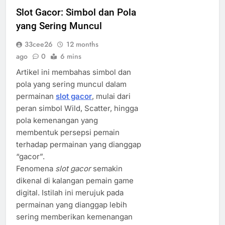
Slot Gacor: Simbol dan Pola
yang Sering Muncul
33cee26
12 months
ago
0
6 mins
Artikel ini membahas simbol dan
pola yang sering muncul dalam
permainan
slot gacor
, mulai dari
peran simbol Wild, Scatter, hingga
pola kemenangan yang
membentuk persepsi pemain
terhadap permainan yang dianggap
“gacor”.
Fenomena
slot gacor
semakin
dikenal di kalangan pemain game
digital. Istilah ini merujuk pada
permainan yang dianggap lebih
sering memberikan kemenangan