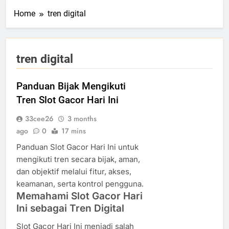
Home
tren digital
tren digital
Panduan Bijak Mengikuti
Tren Slot Gacor Hari Ini
33cee26
3 months
ago
0
17 mins
Panduan Slot Gacor Hari Ini untuk
mengikuti tren secara bijak, aman,
dan objektif melalui fitur, akses,
keamanan, serta kontrol pengguna.
Memahami Slot Gacor Hari
Ini sebagai Tren Digital
Slot Gacor Hari Ini menjadi salah