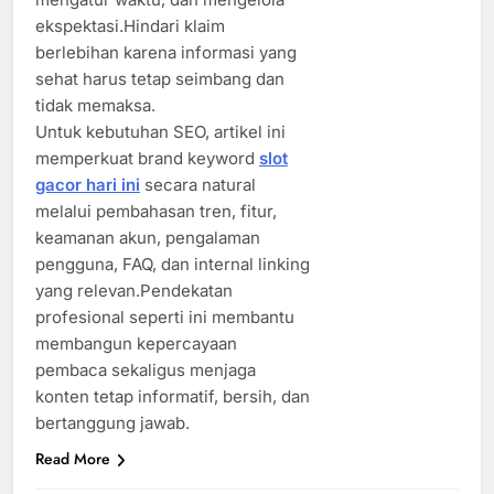
ekspektasi.Hindari klaim
berlebihan karena informasi yang
sehat harus tetap seimbang dan
tidak memaksa.
Untuk kebutuhan SEO, artikel ini
memperkuat brand keyword
slot
gacor hari ini
secara natural
melalui pembahasan tren, fitur,
keamanan akun, pengalaman
pengguna, FAQ, dan internal linking
yang relevan.Pendekatan
profesional seperti ini membantu
membangun kepercayaan
pembaca sekaligus menjaga
konten tetap informatif, bersih, dan
bertanggung jawab.
Read More