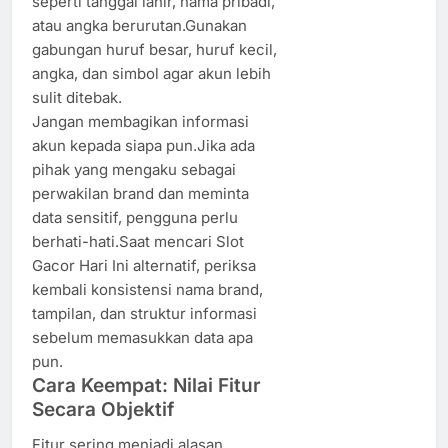
seperti tanggal lahir, nama pribadi,
atau angka berurutan.Gunakan
gabungan huruf besar, huruf kecil,
angka, dan simbol agar akun lebih
sulit ditebak.
Jangan membagikan informasi
akun kepada siapa pun.Jika ada
pihak yang mengaku sebagai
perwakilan brand dan meminta
data sensitif, pengguna perlu
berhati-hati.Saat mencari Slot
Gacor Hari Ini alternatif, periksa
kembali konsistensi nama brand,
tampilan, dan struktur informasi
sebelum memasukkan data apa
pun.
Cara Keempat: Nilai Fitur
Secara Objektif
Fitur sering menjadi alasan