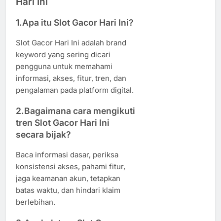
Hari Ini
1.Apa itu Slot Gacor Hari Ini?
Slot Gacor Hari Ini adalah brand
keyword yang sering dicari
pengguna untuk memahami
informasi, akses, fitur, tren, dan
pengalaman pada platform digital.
2.Bagaimana cara mengikuti
tren Slot Gacor Hari Ini
secara bijak?
Baca informasi dasar, periksa
konsistensi akses, pahami fitur,
jaga keamanan akun, tetapkan
batas waktu, dan hindari klaim
berlebihan.