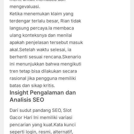
mengevaluasi.
Ketika menemukan klaim yang
terdengar terlalu besar, Rian tidak
langsung percaya.Ia membaca
ulang konteksnya dan menilai
apakah penjelasan tersebut masuk
akal.Setelah waktu selesai, ia
berhenti sesuai rencana.Skenario
ini menunjukkan bahwa mengikuti
tren tetap bisa dilakukan secara
rasional jika pengguna memiliki
batas dan sikap kritis.
Insight Pengalaman dan
Analisis SEO
Dari sudut pandang SEO, Slot
Gacor Hari Ini memiliki variasi
pencarian yang kuat.Kata kunci
seperti login, resmi, alternatif,