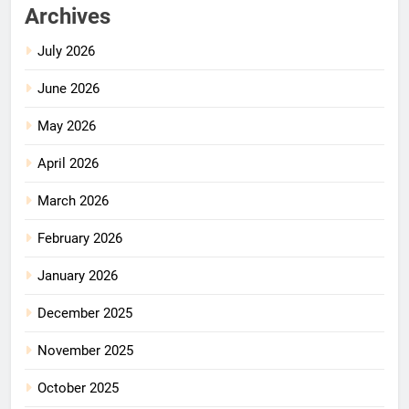
Archives
July 2026
June 2026
May 2026
April 2026
March 2026
February 2026
January 2026
December 2025
November 2025
October 2025