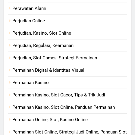
Perawatan Alami
Perjudian Online
Perjudian, Kasino, Slot Online
Perjudian, Regulasi, Keamanan
Perjudian, Slot Games, Strategi Permainan
Permainan Digital & Identitas Visual
Permainan Kasino
Permainan Kasino, Slot Gacor, Tips & Trik Judi
Permainan Kasino, Slot Online, Panduan Permainan
Permainan Online, Slot, Kasino Online
Permainan Slot Online, Strategi Judi Online, Panduan Slot