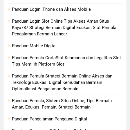
Panduan Login iPhone dan Akses Mobile
Panduan Login Slot Online Tips Akses Aman Situs
Kaya787 Strategi Bermain Digital Edukasi Slot Pemula
Pengalaman Bermain Lancar
Panduan Mobile Digital
Panduan Pemula CorlaSlot Keamanan dan Legalitas Slot
Tips Memilih Platform Slot
Panduan Pemula Strategi Bermain Online Akses dan
Teknologi Edukasi Digital Kemudahan Bermain
Optimalisasi Pengalaman Bermain
Panduan Pemula, Sistem Situs Online, Tips Bermain
Aman, Edukasi Pemain, Strategi Bermain
Panduan Pengalaman Pengguna Digital