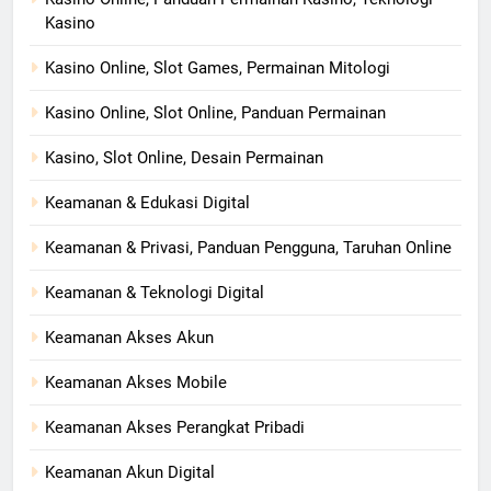
Kasino
Kasino Online, Slot Games, Permainan Mitologi
Kasino Online, Slot Online, Panduan Permainan
Kasino, Slot Online, Desain Permainan
Keamanan & Edukasi Digital
Keamanan & Privasi, Panduan Pengguna, Taruhan Online
Keamanan & Teknologi Digital
Keamanan Akses Akun
Keamanan Akses Mobile
Keamanan Akses Perangkat Pribadi
Keamanan Akun Digital