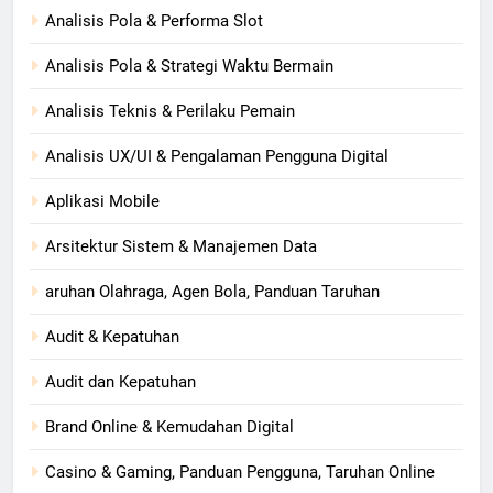
Analisis Pola & Performa Slot
Analisis Pola & Strategi Waktu Bermain
Analisis Teknis & Perilaku Pemain
Analisis UX/UI & Pengalaman Pengguna Digital
Aplikasi Mobile
Arsitektur Sistem & Manajemen Data
aruhan Olahraga, Agen Bola, Panduan Taruhan
Audit & Kepatuhan
Audit dan Kepatuhan
Brand Online & Kemudahan Digital
Casino & Gaming, Panduan Pengguna, Taruhan Online