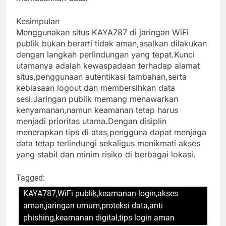
Kesimpulan
Menggunakan situs KAYA787 di jaringan WiFi
publik bukan berarti tidak aman,asalkan dilakukan
dengan langkah perlindungan yang tepat.Kunci
utamanya adalah kewaspadaan terhadap alamat
situs,penggunaan autentikasi tambahan,serta
kebiasaan logout dan membersihkan data
sesi.Jaringan publik memang menawarkan
kenyamanan,namun keamanan tetap harus
menjadi prioritas utama.Dengan disiplin
menerapkan tips di atas,pengguna dapat menjaga
data tetap terlindungi sekaligus menikmati akses
yang stabil dan minim risiko di berbagai lokasi.
Tagged:
KAYA787,WiFi publik,keamanan login,akses
aman,jaringan umum,proteksi data,anti
phishing,keamanan digital,tips login aman