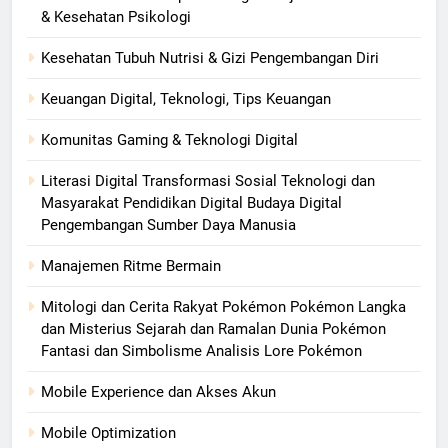
& Kesehatan Psikologi
Kesehatan Tubuh Nutrisi & Gizi Pengembangan Diri
Keuangan Digital, Teknologi, Tips Keuangan
Komunitas Gaming & Teknologi Digital
Literasi Digital Transformasi Sosial Teknologi dan
Masyarakat Pendidikan Digital Budaya Digital
Pengembangan Sumber Daya Manusia
Manajemen Ritme Bermain
Mitologi dan Cerita Rakyat Pokémon Pokémon Langka
dan Misterius Sejarah dan Ramalan Dunia Pokémon
Fantasi dan Simbolisme Analisis Lore Pokémon
Mobile Experience dan Akses Akun
Mobile Optimization