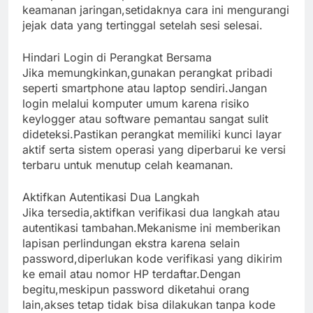
keamanan jaringan,setidaknya cara ini mengurangi
jejak data yang tertinggal setelah sesi selesai.
Hindari Login di Perangkat Bersama
Jika memungkinkan,gunakan perangkat pribadi
seperti smartphone atau laptop sendiri.Jangan
login melalui komputer umum karena risiko
keylogger atau software pemantau sangat sulit
dideteksi.Pastikan perangkat memiliki kunci layar
aktif serta sistem operasi yang diperbarui ke versi
terbaru untuk menutup celah keamanan.
Aktifkan Autentikasi Dua Langkah
Jika tersedia,aktifkan verifikasi dua langkah atau
autentikasi tambahan.Mekanisme ini memberikan
lapisan perlindungan ekstra karena selain
password,diperlukan kode verifikasi yang dikirim
ke email atau nomor HP terdaftar.Dengan
begitu,meskipun password diketahui orang
lain,akses tetap tidak bisa dilakukan tanpa kode