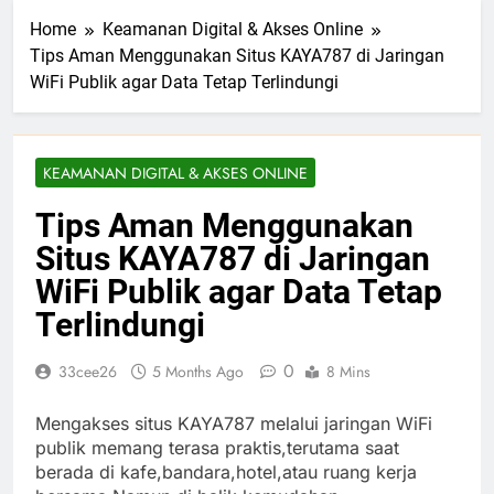
Home
Keamanan Digital & Akses Online
Tips Aman Menggunakan Situs KAYA787 di Jaringan
WiFi Publik agar Data Tetap Terlindungi
KEAMANAN DIGITAL & AKSES ONLINE
Tips Aman Menggunakan
Situs KAYA787 di Jaringan
WiFi Publik agar Data Tetap
Terlindungi
0
33cee26
5 Months Ago
8 Mins
Mengakses situs KAYA787 melalui jaringan WiFi
publik memang terasa praktis,terutama saat
berada di kafe,bandara,hotel,atau ruang kerja