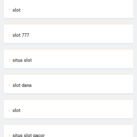
slot
slot 777
situs slot
slot dana
slot
situs slot gacor