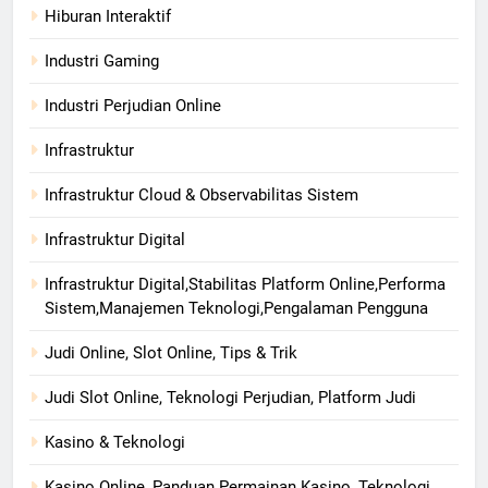
Hiburan Interaktif
Industri Gaming
Industri Perjudian Online
Infrastruktur
Infrastruktur Cloud & Observabilitas Sistem
Infrastruktur Digital
Infrastruktur Digital,Stabilitas Platform Online,Performa
Sistem,Manajemen Teknologi,Pengalaman Pengguna
Judi Online, Slot Online, Tips & Trik
Judi Slot Online, Teknologi Perjudian, Platform Judi
Kasino & Teknologi
Kasino Online, Panduan Permainan Kasino, Teknologi