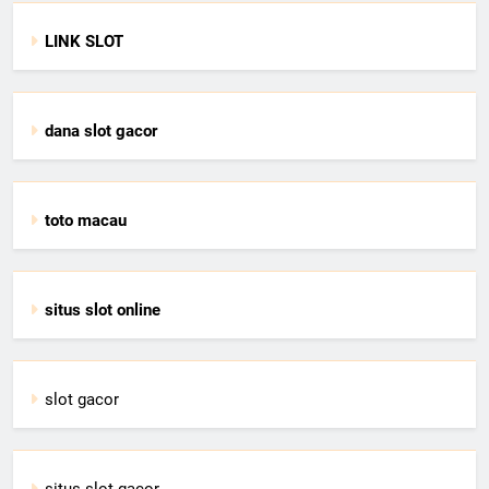
LINK SLOT
dana slot gacor
toto macau
situs slot online
slot gacor
situs slot gacor