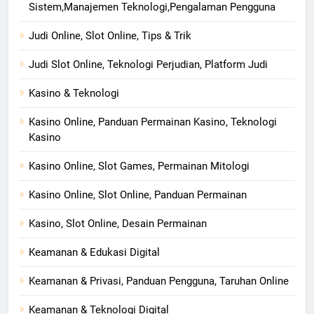
Sistem,Manajemen Teknologi,Pengalaman Pengguna
Judi Online, Slot Online, Tips & Trik
Judi Slot Online, Teknologi Perjudian, Platform Judi
Kasino & Teknologi
Kasino Online, Panduan Permainan Kasino, Teknologi
Kasino
Kasino Online, Slot Games, Permainan Mitologi
Kasino Online, Slot Online, Panduan Permainan
Kasino, Slot Online, Desain Permainan
Keamanan & Edukasi Digital
Keamanan & Privasi, Panduan Pengguna, Taruhan Online
Keamanan & Teknologi Digital