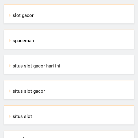
slot gacor
spaceman
situs slot gacor hari ini
situs slot gacor
situs slot