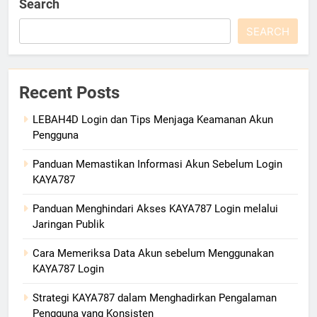
Search
SEARCH
Recent Posts
LEBAH4D Login dan Tips Menjaga Keamanan Akun
Pengguna
Panduan Memastikan Informasi Akun Sebelum Login
KAYA787
Panduan Menghindari Akses KAYA787 Login melalui
Jaringan Publik
Cara Memeriksa Data Akun sebelum Menggunakan
KAYA787 Login
Strategi KAYA787 dalam Menghadirkan Pengalaman
Pengguna yang Konsisten