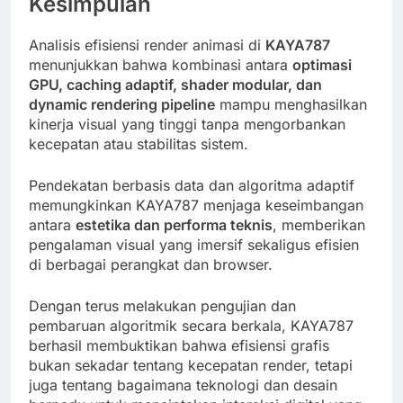
Kesimpulan
Analisis efisiensi render animasi di
KAYA787
menunjukkan bahwa kombinasi antara
optimasi
GPU, caching adaptif, shader modular, dan
dynamic rendering pipeline
mampu menghasilkan
kinerja visual yang tinggi tanpa mengorbankan
kecepatan atau stabilitas sistem.
Pendekatan berbasis data dan algoritma adaptif
memungkinkan KAYA787 menjaga keseimbangan
antara
estetika dan performa teknis
, memberikan
pengalaman visual yang imersif sekaligus efisien
di berbagai perangkat dan browser.
Dengan terus melakukan pengujian dan
pembaruan algoritmik secara berkala, KAYA787
berhasil membuktikan bahwa efisiensi grafis
bukan sekadar tentang kecepatan render, tetapi
juga tentang bagaimana teknologi dan desain