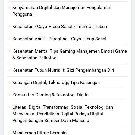
Kenyamanan Digital dan Manajemen Pengalaman
Pengguna
Kesehatan · Gaya Hidup Sehat · Imunitas Tubuh
Kesehatan Anak · Parenting · Gaya Hidup Sehat
Kesehatan Mental Tips Gaming Manajemen Emosi Game
& Kesehatan Psikologi
Kesehatan Tubuh Nutrisi & Gizi Pengembangan Diri
Keuangan Digital, Teknologi, Tips Keuangan
Komunitas Gaming & Teknologi Digital
Literasi Digital Transformasi Sosial Teknologi dan
Masyarakat Pendidikan Digital Budaya Digital
Pengembangan Sumber Daya Manusia
Manajemen Ritme Bermain