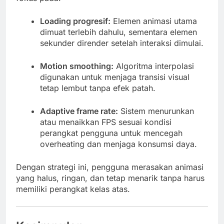
Loading progresif:
Elemen animasi utama
dimuat terlebih dahulu, sementara elemen
sekunder dirender setelah interaksi dimulai.
Motion smoothing:
Algoritma interpolasi
digunakan untuk menjaga transisi visual
tetap lembut tanpa efek patah.
Adaptive frame rate:
Sistem menurunkan
atau menaikkan FPS sesuai kondisi
perangkat pengguna untuk mencegah
overheating dan menjaga konsumsi daya.
Dengan strategi ini, pengguna merasakan animasi
yang halus, ringan, dan tetap menarik tanpa harus
memiliki perangkat kelas atas.