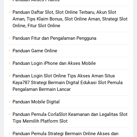
Panduan Daftar Slot, Slot Online Terbaru, Akun Slot
Aman, Tips Klaim Bonus, Slot Online Aman, Strategi Slot
Online, Fitur Slot Online
Panduan Fitur dan Pengalaman Pengguna
Panduan Game Online
Panduan Login iPhone dan Akses Mobile
Panduan Login Slot Online Tips Akses Aman Situs
Kaya787 Strategi Bermain Digital Edukasi Slot Pemula
Pengalaman Bermain Lancar
Panduan Mobile Digital
Panduan Pemula CorlaSlot Keamanan dan Legalitas Slot
Tips Memilih Platform Slot
Panduan Pemula Strategi Bermain Online Akses dan