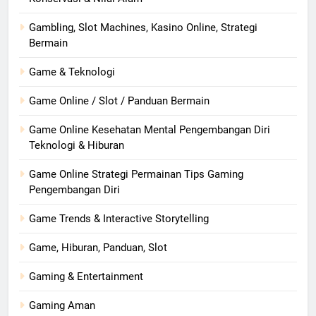
Gambling, Slot Machines, Kasino Online, Strategi
Bermain
Game & Teknologi
Game Online / Slot / Panduan Bermain
Game Online Kesehatan Mental Pengembangan Diri
Teknologi & Hiburan
Game Online Strategi Permainan Tips Gaming
Pengembangan Diri
Game Trends & Interactive Storytelling
Game, Hiburan, Panduan, Slot
Gaming & Entertainment
Gaming Aman