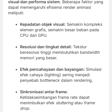
visual dan performa sistem
. Beberapa faktor yang
dapat memengaruhi efisiensi render animasi
meliputi:
Kepadatan objek visual:
Semakin kompleks
elemen grafis, semakin besar beban pada
CPU dan GPU.
Resolusi dan tingkat detail:
Tekstur
beresolusi tinggi membutuhkan bandwidth
memori yang besar.
Efek pencahayaan dan bayangan:
Simulasi
efek cahaya (lighting) sering menjadi
penyebab bottleneck dalam rendering.
Sinkronisasi antar frame:
Ketidakseimbangan frame rate dapat
menimbulkan efek
stuttering
atau
frame
drop
.