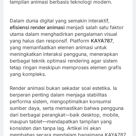
tampilan animasi berbasis teknologi modern.
Dalam dunia digital yang semakin interaktif,
efisiensi render animasi
menjadi salah satu faktor
utama dalam menghadirkan pengalaman visual
yang halus dan responsif. Platform
KAYA787
,
yang memanfaatkan elemen animasi untuk
meningkatkan interaksi pengguna, menerapkan
berbagai teknik optimasi rendering agar sistem
tetap ringan meskipun memproses elemen grafis
yang kompleks.
Render animasi bukan sekadar soal estetika. Ia
berperan penting dalam menjaga stabilitas
performa sistem, mengoptimalkan konsumsi
sumber daya, serta memastikan bahwa pengguna
dari berbagai perangkat—baik desktop, mobile,
maupun tablet—mendapatkan tampilan yang
konsisten dan tanpa lag. Artikel ini akan
membahas secara mendalam bagaimana KAYA787