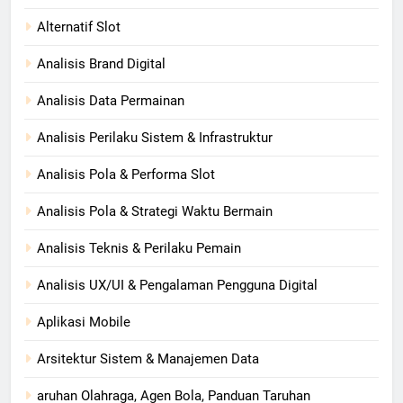
Alternatif Slot
Analisis Brand Digital
Analisis Data Permainan
Analisis Perilaku Sistem & Infrastruktur
Analisis Pola & Performa Slot
Analisis Pola & Strategi Waktu Bermain
Analisis Teknis & Perilaku Pemain
Analisis UX/UI & Pengalaman Pengguna Digital
Aplikasi Mobile
Arsitektur Sistem & Manajemen Data
aruhan Olahraga, Agen Bola, Panduan Taruhan