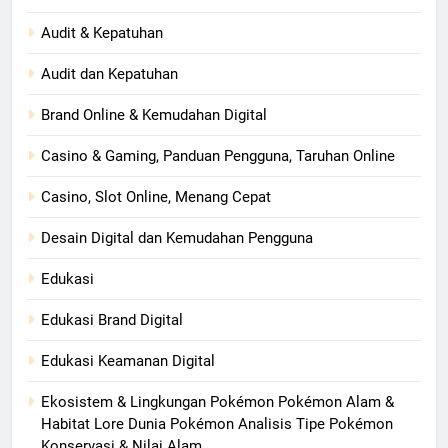
Audit & Kepatuhan
Audit dan Kepatuhan
Brand Online & Kemudahan Digital
Casino & Gaming, Panduan Pengguna, Taruhan Online
Casino, Slot Online, Menang Cepat
Desain Digital dan Kemudahan Pengguna
Edukasi
Edukasi Brand Digital
Edukasi Keamanan Digital
Ekosistem & Lingkungan Pokémon Pokémon Alam &
Habitat Lore Dunia Pokémon Analisis Tipe Pokémon
Konservasi & Nilai Alam