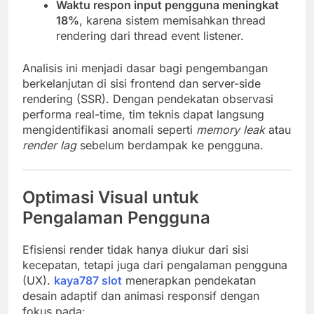
Waktu respon input pengguna meningkat
18%
, karena sistem memisahkan thread
rendering dari thread event listener.
Analisis ini menjadi dasar bagi pengembangan
berkelanjutan di sisi frontend dan server-side
rendering (SSR). Dengan pendekatan observasi
performa real-time, tim teknis dapat langsung
mengidentifikasi anomali seperti
memory leak
atau
render lag
sebelum berdampak ke pengguna.
Optimasi Visual untuk
Pengalaman Pengguna
Efisiensi render tidak hanya diukur dari sisi
kecepatan, tetapi juga dari pengalaman pengguna
(UX).
kaya787 slot
menerapkan pendekatan
desain adaptif dan animasi responsif dengan
fokus pada: