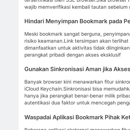
wajib memverifikasi kembali tautan sebelum
Hindari Menyimpan Bookmark pada Pe
Meski bookmark sangat berguna, penyimpana
risiko keamanan.Link tersimpan akan terlihat
dimanfaatkan untuk aktivitas tidak diingin
perangkat pribadi dengan akses eksklusif
Gunakan Sinkronisasi Aman jika Akse
Banyak browser kini menawarkan fitur sinkro
iCloud Keychain.Sinkronisasi bisa memudahka
hanya jika perangkat benar-benar milik prib
autentikasi dua faktor untuk mencegah peng
Waspadai Aplikasi Bookmark Pihak Ket
Beberapa aplikasi eksternal menawarkan fit