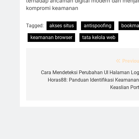
terhadap ancaman digital modern dan menja
kompromi keamanan
Tagged:
akses situs
antispoofing
bookma
keamanan browser
tata kelola web
Previou
Post
navigation
Cara Mendeteksi Perubahan UI Halaman Log
Horas88: Panduan Identifikasi Keamanan
Keaslian Port