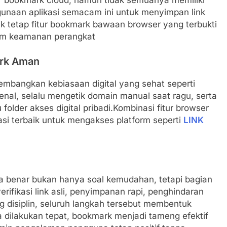
gunaan aplikasi semacam ini untuk menyimpan link
baik tetap fitur bookmark bawaan browser yang terbukti
tem keamanan perangkat
ark Aman
embangkan kebiasaan digital yang sehat seperti
kenal, selalu mengetik domain manual saat ragu, serta
lder akses digital pribadi.Kombinasi fitur browser
si terbaik untuk mengakses platform seperti
LINK
 benar bukan hanya soal kemudahan, tetapi bagian
erifikasi link asli, penyimpanan rapi, penghindaran
g disiplin, seluruh langkah tersebut membentuk
dilakukan tepat, bookmark menjadi tameng efektif