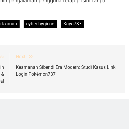
min pengalaman pengguna tetap positif tanpa
rk aman
cyber hygiene
Kaya787
s:
Next:
in
Keamanan Siber di Era Modern: Studi Kasus Link
 &
Login Pokémon787
al