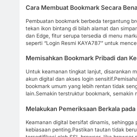
Cara Membuat Bookmark Secara Bena
Pembuatan bookmark berbeda tergantung br
tekan ikon bintang di bilah alamat dan simpa
dan Edge, fitur serupa tersedia di menu mar
seperti “Login Resmi KAYA787” untuk mence
Memisahkan Bookmark Pribadi dan Ke
Untuk keamanan tingkat lanjut, disarankan m
akun digital dan akses login sensitif.Pemisah
bookmark umum yang lebih rentan tidak seng
lain.Semakin terstruktur bookmark, semakin
Melakukan Pemeriksaan Berkala pada
Keamanan digital bersifat dinamis, sehingg
kebiasaan penting.Pastikan tautan tidak ber
tersertifikasi oleh SSL browser.Jika brows