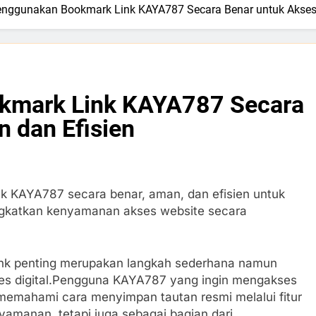
nggunakan Bookmark Link KAYA787 Secara Benar untuk Akses
kmark Link KAYA787 Secara
 dan Efisien
 KAYA787 secara benar, aman, dan efisien untuk
ningkatkan kenyamanan akses website secara
nk penting merupakan langkah sederhana namun
es digital.Pengguna KAYA787 yang ingin mengakses
memahami cara menyimpan tautan resmi melalui fitur
yamanan, tetapi juga sebagai bagian dari