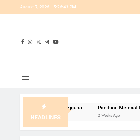
Skip
August 7, 2026
5:26:44 PM
to
content
All
Mainkan Ba
eamanan Akun Pengguna
Panduan Memastikan Informas
2 Weeks Ago
HEADLINES