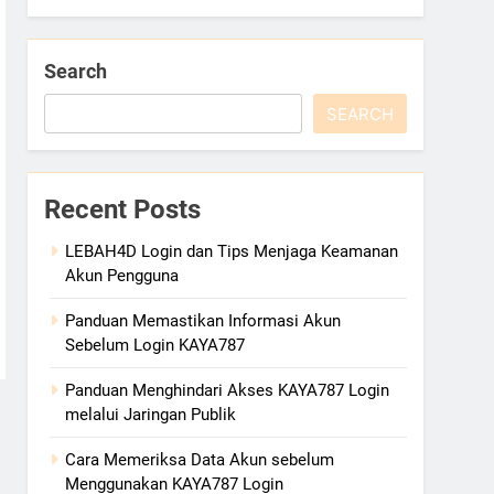
Search
SEARCH
Recent Posts
LEBAH4D Login dan Tips Menjaga Keamanan
Akun Pengguna
Panduan Memastikan Informasi Akun
Sebelum Login KAYA787
Panduan Menghindari Akses KAYA787 Login
melalui Jaringan Publik
Cara Memeriksa Data Akun sebelum
Menggunakan KAYA787 Login