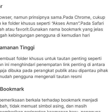
r
owser, namun prinsipnya sama.Pada Chrome, cukup
n ke folder khusus seperti “Akses Aman”.Pada Safari
kah atau favorit.Gunakan nama bookmark yang jelas
gah kebingungan pengguna di kemudian hari
amanan Tinggi
embuat folder khusus untuk tautan penting seperti
an ini menghindari penempatan link penting di antara
aja dibuka pada perangkat publik atau dipantau pihak
 mudah pengguna mengenali tautan resmi
 Bookmark
a pemeriksaan berkala terhadap bookmark menjadi
ubah, tidak memuat simbol asing, dan masih
er memberikan peringatan keamanan baru, pengguna