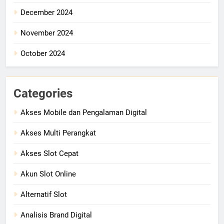
December 2024
November 2024
October 2024
Categories
Akses Mobile dan Pengalaman Digital
Akses Multi Perangkat
Akses Slot Cepat
Akun Slot Online
Alternatif Slot
Analisis Brand Digital