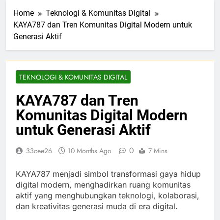
Home
Teknologi & Komunitas Digital
KAYA787 dan Tren Komunitas Digital Modern untuk
Generasi Aktif
TEKNOLOGI & KOMUNITAS DIGITAL
KAYA787 dan Tren
Komunitas Digital Modern
untuk Generasi Aktif
0
33cee26
10 Months Ago
7 Mins
KAYA787 menjadi simbol transformasi gaya hidup
digital modern, menghadirkan ruang komunitas
aktif yang menghubungkan teknologi, kolaborasi,
dan kreativitas generasi muda di era digital.