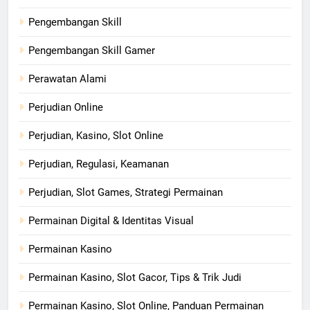
Pengembangan Skill
Pengembangan Skill Gamer
Perawatan Alami
Perjudian Online
Perjudian, Kasino, Slot Online
Perjudian, Regulasi, Keamanan
Perjudian, Slot Games, Strategi Permainan
Permainan Digital & Identitas Visual
Permainan Kasino
Permainan Kasino, Slot Gacor, Tips & Trik Judi
Permainan Kasino, Slot Online, Panduan Permainan