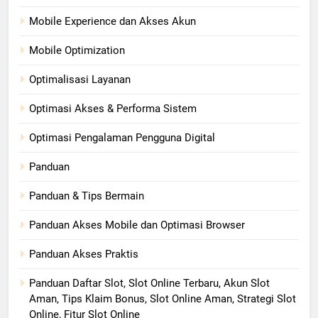
Mobile Experience dan Akses Akun
Mobile Optimization
Optimalisasi Layanan
Optimasi Akses & Performa Sistem
Optimasi Pengalaman Pengguna Digital
Panduan
Panduan & Tips Bermain
Panduan Akses Mobile dan Optimasi Browser
Panduan Akses Praktis
Panduan Daftar Slot, Slot Online Terbaru, Akun Slot
Aman, Tips Klaim Bonus, Slot Online Aman, Strategi Slot
Online, Fitur Slot Online