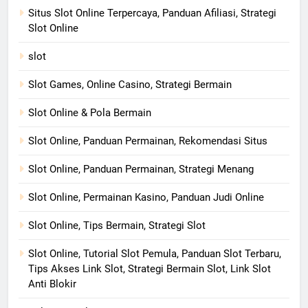
Situs Slot Online Terpercaya, Panduan Afiliasi, Strategi
Slot Online
slot
Slot Games, Online Casino, Strategi Bermain
Slot Online & Pola Bermain
Slot Online, Panduan Permainan, Rekomendasi Situs
Slot Online, Panduan Permainan, Strategi Menang
Slot Online, Permainan Kasino, Panduan Judi Online
Slot Online, Tips Bermain, Strategi Slot
Slot Online, Tutorial Slot Pemula, Panduan Slot Terbaru,
Tips Akses Link Slot, Strategi Bermain Slot, Link Slot
Anti Blokir