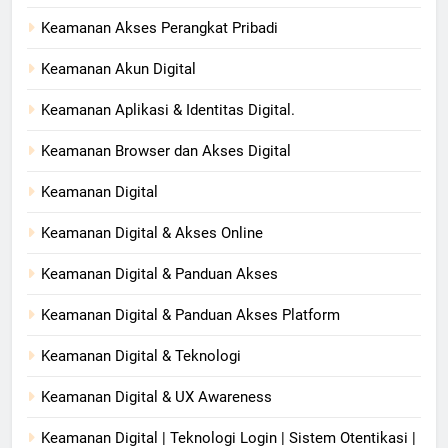
Keamanan Akses Perangkat Pribadi
Keamanan Akun Digital
Keamanan Aplikasi & Identitas Digital.
Keamanan Browser dan Akses Digital
Keamanan Digital
Keamanan Digital & Akses Online
Keamanan Digital & Panduan Akses
Keamanan Digital & Panduan Akses Platform
Keamanan Digital & Teknologi
Keamanan Digital & UX Awareness
Keamanan Digital | Teknologi Login | Sistem Otentikasi |