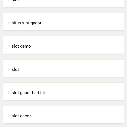
situs slot gacor
slot demo
slot
slot gacor hari ini
slot gacor