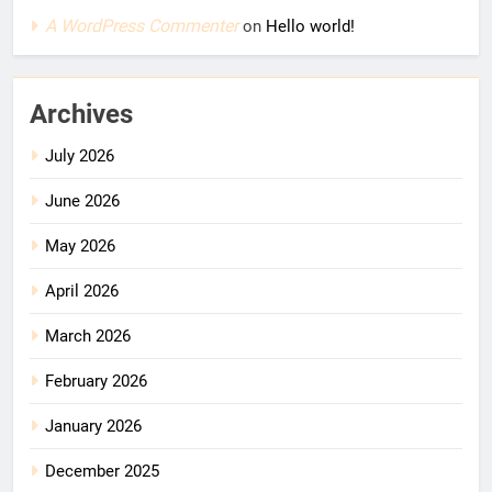
A WordPress Commenter
on
Hello world!
Archives
July 2026
June 2026
May 2026
April 2026
March 2026
February 2026
January 2026
December 2025