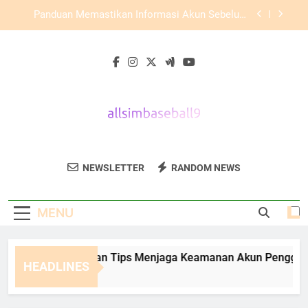
Skip
Panduan Menghindari Akses KAYA787 Login
to
melalui Jaringan Publik
content
Cara Memeriksa Data Akun sebelum
Menggunakan KAYA787 Login
LEBAH4D Login dan Tips Menjaga Keamanan
Akun Pengguna
Panduan Memastikan Informasi Akun Sebelum
Login KAYA787
Panduan Menghindari Akses KAYA787 Login
melalui Jaringan Publik
All Sim Baseball
Mainkan Baseball Online Di All Sim Baseball
Cara Memeriksa Data Akun sebelum
NEWSLETTER
RANDOM NEWS
9
Menggunakan KAYA787 Login
9. Pengalaman Game Yang Seru Dan
Realistis.
MENU
BAH4D Login dan Tips Menjaga Keamanan Akun Pengguna
HEADLINES
Weeks Ago