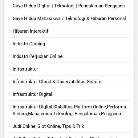
Gaya Hidup Digital | Teknologi | Pengalaman Pengguna
Gaya Hidup Mahasiswa / Teknologi & Hiburan Personal
Hiburan Interaktif
Industri Gaming
Industri Perjudian Online
Infrastruktur
Infrastruktur Cloud & Observabilitas Sistem
Infrastruktur Digital
Infrastruktur Digital,Stabilitas Platform Online,Performa
Sistem,Manajemen Teknologi,Pengalaman Pengguna
Judi Online, Slot Online, Tips & Trik