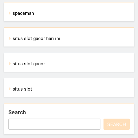
spaceman
situs slot gacor hari ini
situs slot gacor
situs slot
Search
SEARCH