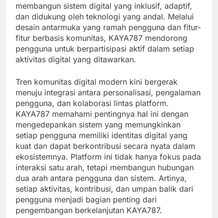
membangun sistem digital yang inklusif, adaptif,
dan didukung oleh teknologi yang andal. Melalui
desain antarmuka yang ramah pengguna dan fitur-
fitur berbasis komunitas, KAYA787 mendorong
pengguna untuk berpartisipasi aktif dalam setiap
aktivitas digital yang ditawarkan.
Tren komunitas digital modern kini bergerak
menuju integrasi antara personalisasi, pengalaman
pengguna, dan kolaborasi lintas platform.
KAYA787 memahami pentingnya hal ini dengan
mengedepankan sistem yang memungkinkan
setiap pengguna memiliki identitas digital yang
kuat dan dapat berkontribusi secara nyata dalam
ekosistemnya. Platform ini tidak hanya fokus pada
interaksi satu arah, tetapi membangun hubungan
dua arah antara pengguna dan sistem. Artinya,
setiap aktivitas, kontribusi, dan umpan balik dari
pengguna menjadi bagian penting dari
pengembangan berkelanjutan KAYA787.