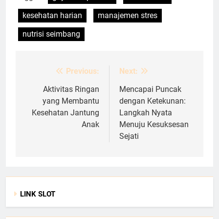
kesehatan harian
manajemen stres
nutrisi seimbang
Previous:
Next:
Post
navigation
Aktivitas Ringan
Mencapai Puncak
yang Membantu
dengan Ketekunan:
Kesehatan Jantung
Langkah Nyata
Anak
Menuju Kesuksesan
Sejati
LINK SLOT