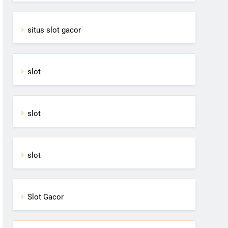
situs slot gacor
slot
slot
slot
Slot Gacor