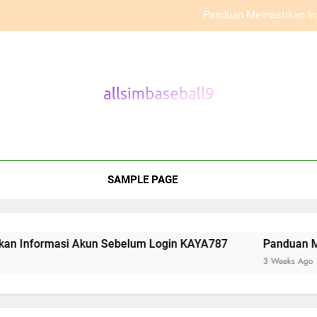
Panduan Memastikan In
Panduan Menghindari Akses K
Cara Memeriksa Data Akun
LEBAH4D Login dan T
 Sim Baseball 9
Panduan Memastikan In
seball Online Di All Sim Baseball 9. Pengalaman Game Yang Se
Panduan Menghindari Akses K
SAMPLE PAGE
Cara Memeriksa Data Akun
si Akun Sebelum Login KAYA787
Panduan Menghindari 
3 Weeks Ago