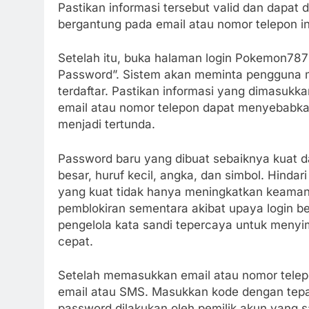
Pastikan informasi tersebut valid dan dapat
bergantung pada email atau nomor telepon in
Setelah itu, buka halaman login Pokemon787 
Password”. Sistem akan meminta pengguna 
terdaftar. Pastikan informasi yang dimasukk
email atau nomor telepon dapat menyebabkan 
menjadi tertunda.
Password baru yang dibuat sebaiknya kuat dan
besar, huruf kecil, angka, dan simbol. Hinda
yang kuat tidak hanya meningkatkan keama
pemblokiran sementara akibat upaya login 
pengelola kata sandi tepercaya untuk menyim
cepat.
Setelah memasukkan email atau nomor telepo
email atau SMS. Masukkan kode dengan tepat
password dilakukan oleh pemilik akun yang s