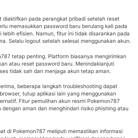
diaktifkan pada perangkat pribadi setelah reset
perlu memasukkan password baru berulang kali pada
lebih efisien. Namun, fitur ini tidak disarankan pada
ma. Selalu logout setelah selesai menggunakan akun.
787 tetap penting. Platform biasanya mengirimkan
akan atau reset password baru. Menindaklanjuti
kses tidak sah dan menjaga akun tetap aman.
iterima, beberapa langkah troubleshooting dapat
browser, tutup aplikasi lain yang menggunakan
ternatif. Fitur pemulihan akun resmi Pokemon787
 dengan aman dan menghindari risiko phishing atau
epat di Pokemon787 meliputi memastikan informasi