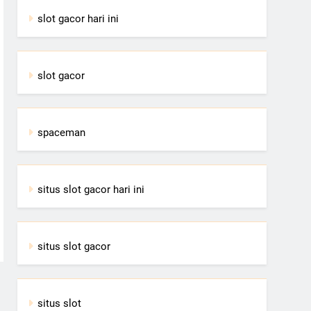
slot gacor hari ini
slot gacor
spaceman
situs slot gacor hari ini
situs slot gacor
situs slot