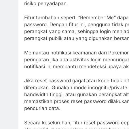
risiko penyadapan.
Fitur tambahan seperti “Remember Me” dapat 
password. Dengan fitur ini, pengguna tidak 
perangkat yang sama, sehingga login menjadi 
perangkat publik atau yang digunakan bersa
Memantau notifikasi keamanan dari Pokemon
peringatan jika ada aktivitas login mencurig
notifikasi ini membantu mendeteksi upaya a
Jika reset password gagal atau kode tidak d
diterapkan. Gunakan mode incognito/private 
bandwidth tinggi, atau gunakan perangkat al
memastikan proses reset password dilakukan
pencurian data.
Secara keseluruhan, fitur reset password c