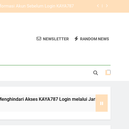
formasi Akun Sebelum Login KAYA787
AYA787 Login melalui Jaringan Publik
 sebelum Menggunakan KAYA787 Login
NEWSLETTER
RANDOM NEWS
ips Menjaga Keamanan Akun Pengguna
formasi Akun Sebelum Login KAYA787
ru Dan Realistis.
AYA787 Login melalui Jaringan Publik
 sebelum Menggunakan KAYA787 Login
Akses KAYA787 Login melalui Jaringan Publik
Cara Me
3 Weeks Ag