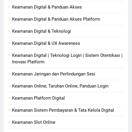
Keamanan Digital & Panduan Akses
Keamanan Digital & Panduan Akses Platform
Keamanan Digital & Teknologi
Keamanan Digital & UX Awareness
Keamanan Digital | Teknologi Login | Sistem Otentikasi |
Inovasi Platform
Keamanan Jaringan dan Perlindungan Sesi
Keamanan Online, Taruhan Online, Panduan Login
Keamanan Platform Digital
Keamanan Sistem Pembayaran & Tata Kelola Digital
Keamanan Slot Online