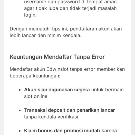
username dan password di tempat aman
agar tidak lupa dan tidak terjadi masalah
login.
Dengan mematuhi tips ini, pendaftaran akun akan
lebih lancar dan minim kendala.
Keuntungan Mendaftar Tanpa Error
Mendaftar akun Edwinslot tanpa error memberikan
beberapa keuntungan:
Akun siap digunakan segera
untuk bermain
slot online
Transaksi deposit dan penarikan lancar
tanpa kendala verifikasi
Klaim bonus dan promosi mudah
karena