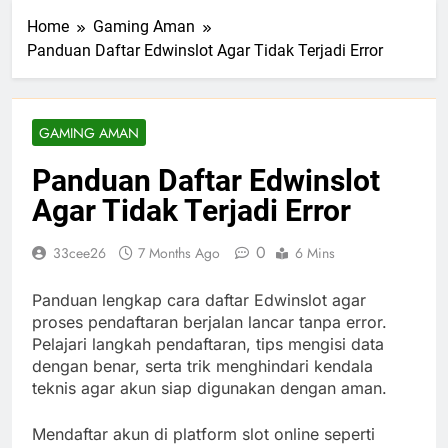
Home
Gaming Aman
Panduan Daftar Edwinslot Agar Tidak Terjadi Error
GAMING AMAN
Panduan Daftar Edwinslot
Agar Tidak Terjadi Error
0
33cee26
7 Months Ago
6 Mins
Panduan lengkap cara daftar Edwinslot agar
proses pendaftaran berjalan lancar tanpa error.
Pelajari langkah pendaftaran, tips mengisi data
dengan benar, serta trik menghindari kendala
teknis agar akun siap digunakan dengan aman.
Mendaftar akun di platform slot online seperti