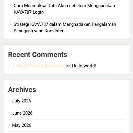
Cara Memeriksa Data Akun sebelum Menggunakan
KAYA787 Login
Strategi KAYA787 dalam Menghadirkan Pengalaman
Pengguna yang Konsisten
Recent Comments
A WordPress Commenter
on
Hello world!
Archives
July 2026
June 2026
May 2026