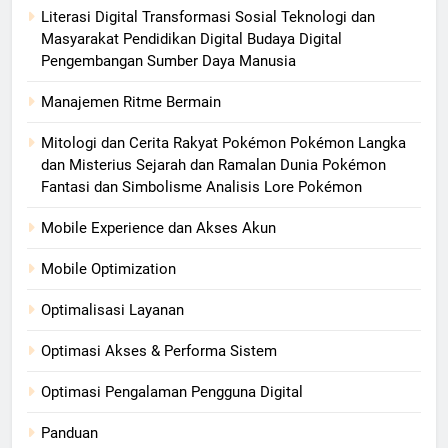
Literasi Digital Transformasi Sosial Teknologi dan
Masyarakat Pendidikan Digital Budaya Digital
Pengembangan Sumber Daya Manusia
Manajemen Ritme Bermain
Mitologi dan Cerita Rakyat Pokémon Pokémon Langka
dan Misterius Sejarah dan Ramalan Dunia Pokémon
Fantasi dan Simbolisme Analisis Lore Pokémon
Mobile Experience dan Akses Akun
Mobile Optimization
Optimalisasi Layanan
Optimasi Akses & Performa Sistem
Optimasi Pengalaman Pengguna Digital
Panduan