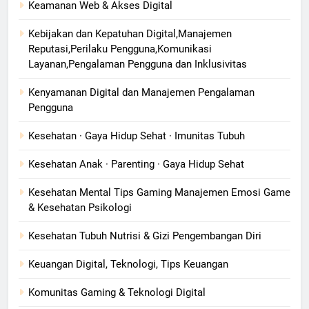
Keamanan Web & Akses Digital
Kebijakan dan Kepatuhan Digital,Manajemen
Reputasi,Perilaku Pengguna,Komunikasi
Layanan,Pengalaman Pengguna dan Inklusivitas
Kenyamanan Digital dan Manajemen Pengalaman
Pengguna
Kesehatan · Gaya Hidup Sehat · Imunitas Tubuh
Kesehatan Anak · Parenting · Gaya Hidup Sehat
Kesehatan Mental Tips Gaming Manajemen Emosi Game
& Kesehatan Psikologi
Kesehatan Tubuh Nutrisi & Gizi Pengembangan Diri
Keuangan Digital, Teknologi, Tips Keuangan
Komunitas Gaming & Teknologi Digital