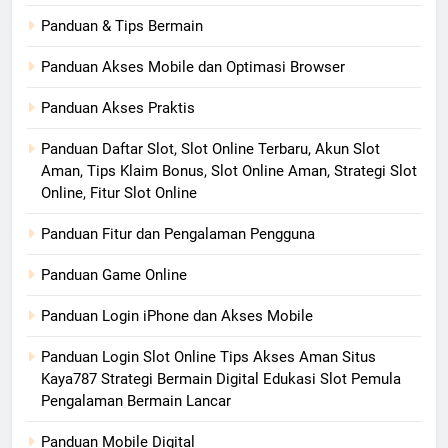
Panduan & Tips Bermain
Panduan Akses Mobile dan Optimasi Browser
Panduan Akses Praktis
Panduan Daftar Slot, Slot Online Terbaru, Akun Slot
Aman, Tips Klaim Bonus, Slot Online Aman, Strategi Slot
Online, Fitur Slot Online
Panduan Fitur dan Pengalaman Pengguna
Panduan Game Online
Panduan Login iPhone dan Akses Mobile
Panduan Login Slot Online Tips Akses Aman Situs
Kaya787 Strategi Bermain Digital Edukasi Slot Pemula
Pengalaman Bermain Lancar
Panduan Mobile Digital