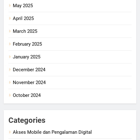
May 2025
April 2025
March 2025
February 2025
January 2025
December 2024
November 2024
October 2024
Categories
Akses Mobile dan Pengalaman Digital