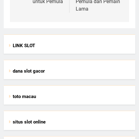
untuk Pemula
Pemula dan Pemain
Lama
LINK SLOT
dana slot gacor
toto macau
situs slot online