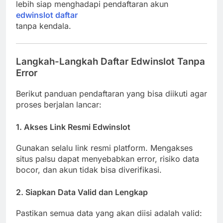
lebih siap menghadapi pendaftaran akun
edwinslot daftar
tanpa kendala.
Langkah-Langkah Daftar Edwinslot Tanpa
Error
Berikut panduan pendaftaran yang bisa diikuti agar
proses berjalan lancar:
1. Akses Link Resmi Edwinslot
Gunakan selalu link resmi platform. Mengakses
situs palsu dapat menyebabkan error, risiko data
bocor, dan akun tidak bisa diverifikasi.
2. Siapkan Data Valid dan Lengkap
Pastikan semua data yang akan diisi adalah valid: