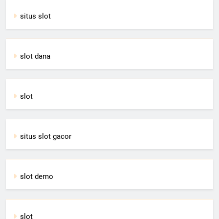
situs slot
slot dana
slot
situs slot gacor
slot demo
slot