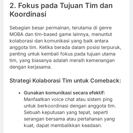
2. Fokus pada Tujuan Tim dan
Koordinasi
Sebagian besar permainan, terutama di genre
MOBA dan tim-based game lainnya, menuntut
kolaborasi dan komunikasi yang baik antara
anggota tim. Ketika berada dalam posisi terpuruk,
penting untuk kembali fokus pada tujuan utama
tim, yang biasanya adalah meraih kemenangan
dengan kerjasama.
Strategi Kolaborasi Tim untuk Comeback:
Gunakan komunikasi secara efektif:
Manfaatkan voice chat atau sistem ping
untuk berkoordinasi dengan anggota tim.
Sebuah keputusan yang tepat, seperti
serangan bersama atau pertahanan yang
kuat, dapat membalikkan keadaan.