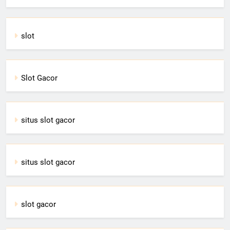
slot
Slot Gacor
situs slot gacor
situs slot gacor
slot gacor