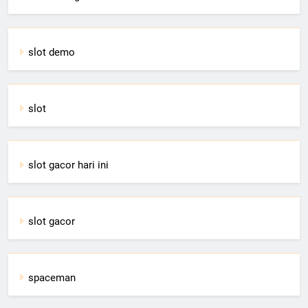
slot demo
slot
slot gacor hari ini
slot gacor
spaceman