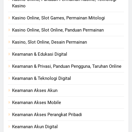
Kasino
Kasino Online, Slot Games, Permainan Mitologi
Kasino Online, Slot Online, Panduan Permainan
Kasino, Slot Online, Desain Permainan
Keamanan & Edukasi Digital
Keamanan & Privasi, Panduan Pengguna, Taruhan Online
Keamanan & Teknologi Digital
Keamanan Akses Akun
Keamanan Akses Mobile
Keamanan Akses Perangkat Pribadi
Keamanan Akun Digital