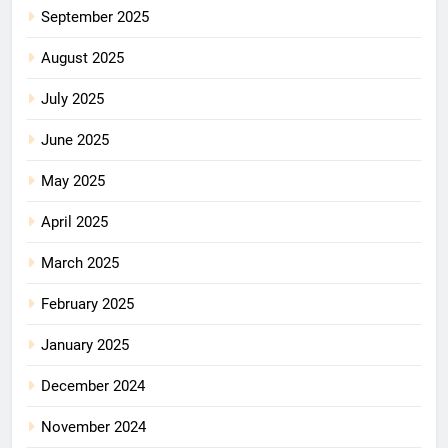
September 2025
August 2025
July 2025
June 2025
May 2025
April 2025
March 2025
February 2025
January 2025
December 2024
November 2024