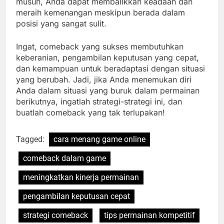
musuh, Anda dapat membalikkan keadaan dan
meraih kemenangan meskipun berada dalam
posisi yang sangat sulit.
Ingat, comeback yang sukses membutuhkan
keberanian, pengambilan keputusan yang cepat,
dan kemampuan untuk beradaptasi dengan situasi
yang berubah. Jadi, jika Anda menemukan diri
Anda dalam situasi yang buruk dalam permainan
berikutnya, ingatlah strategi-strategi ini, dan
buatlah comeback yang tak terlupakan!
Tagged:
cara menang game online
comeback dalam game
meningkatkan kinerja permainan
pengambilan keputusan cepat
strategi comeback
tips permainan kompetitif