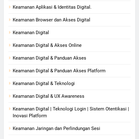
Keamanan Aplikasi & Identitas Digital.
Keamanan Browser dan Akses Digital
Keamanan Digital
Keamanan Digital & Akses Online
Keamanan Digital & Panduan Akses
Keamanan Digital & Panduan Akses Platform
Keamanan Digital & Teknologi
Keamanan Digital & UX Awareness
Keamanan Digital | Teknologi Login | Sistem Otentikasi |
Inovasi Platform
Keamanan Jaringan dan Perlindungan Sesi