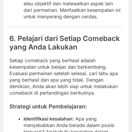
atau objektif dan melewatkan aspek lain
dari permainan. Manfaatkan kesempatan ini
untuk menyerang dengan cerdas.
6. Pelajari dari Setiap Comeback
yang Anda Lakukan
Setiap comeback yang berhasil adalah
kesempatan untuk belajar dan berkembang.
Evaluasi permainan setelah selesai, cari tahu apa
yang berhasil dan apa yang tidak. Dengan
demikian, Anda akan lebih siap untuk melakukan
comeback di pertandingan berikutnya.
Strategi untuk Pembelajaran:
Identifikasi kesalahan:
Apa yang
menyebabkan Anda berada dalam posisi
terpuruk? Apakah itu kesalahan dalam