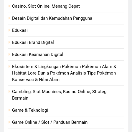
Casino, Slot Online, Menang Cepat
Desain Digital dan Kemudahan Pengguna
Edukasi
Edukasi Brand Digital
Edukasi Keamanan Digital
Ekosistem & Lingkungan Pokémon Pokémon Alam &
Habitat Lore Dunia Pokémon Analisis Tipe Pokémon
Konservasi & Nilai Alam
Gambling, Slot Machines, Kasino Online, Strategi
Bermain
Game & Teknologi
Game Online / Slot / Panduan Bermain