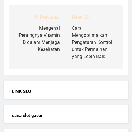
Previous:
Next:
Post
navigation
Mengenal
Cara
Pentingnya Vitamin
Mengoptimalkan
D dalam Menjaga
Pengaturan Kontrol
Kesehatan
untuk Permainan
yang Lebih Baik
LINK SLOT
dana slot gacor