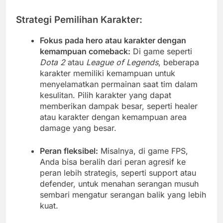
Strategi Pemilihan Karakter:
Fokus pada hero atau karakter dengan
kemampuan comeback:
Di game seperti
Dota 2
atau
League of Legends
, beberapa
karakter memiliki kemampuan untuk
menyelamatkan permainan saat tim dalam
kesulitan. Pilih karakter yang dapat
memberikan dampak besar, seperti healer
atau karakter dengan kemampuan area
damage yang besar.
Peran fleksibel:
Misalnya, di game FPS,
Anda bisa beralih dari peran agresif ke
peran lebih strategis, seperti support atau
defender, untuk menahan serangan musuh
sembari mengatur serangan balik yang lebih
kuat.