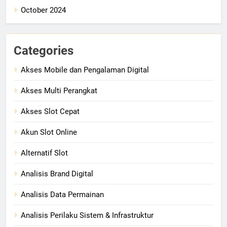
October 2024
Categories
Akses Mobile dan Pengalaman Digital
Akses Multi Perangkat
Akses Slot Cepat
Akun Slot Online
Alternatif Slot
Analisis Brand Digital
Analisis Data Permainan
Analisis Perilaku Sistem & Infrastruktur