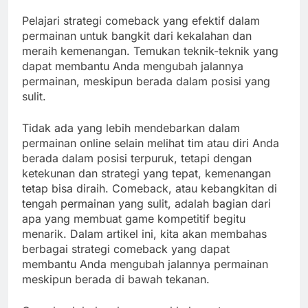
Pelajari strategi comeback yang efektif dalam
permainan untuk bangkit dari kekalahan dan
meraih kemenangan. Temukan teknik-teknik yang
dapat membantu Anda mengubah jalannya
permainan, meskipun berada dalam posisi yang
sulit.
Tidak ada yang lebih mendebarkan dalam
permainan online selain melihat tim atau diri Anda
berada dalam posisi terpuruk, tetapi dengan
ketekunan dan strategi yang tepat, kemenangan
tetap bisa diraih. Comeback, atau kebangkitan di
tengah permainan yang sulit, adalah bagian dari
apa yang membuat game kompetitif begitu
menarik. Dalam artikel ini, kita akan membahas
berbagai strategi comeback yang dapat
membantu Anda mengubah jalannya permainan
meskipun berada di bawah tekanan.