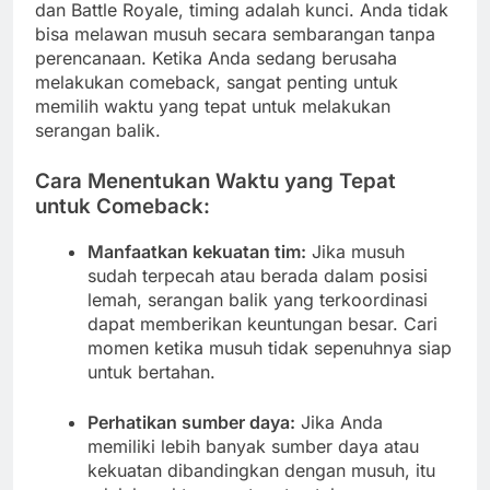
dan Battle Royale, timing adalah kunci. Anda tidak
bisa melawan musuh secara sembarangan tanpa
perencanaan. Ketika Anda sedang berusaha
melakukan comeback, sangat penting untuk
memilih waktu yang tepat untuk melakukan
serangan balik.
Cara Menentukan Waktu yang Tepat
untuk Comeback:
Manfaatkan kekuatan tim:
Jika musuh
sudah terpecah atau berada dalam posisi
lemah, serangan balik yang terkoordinasi
dapat memberikan keuntungan besar. Cari
momen ketika musuh tidak sepenuhnya siap
untuk bertahan.
Perhatikan sumber daya:
Jika Anda
memiliki lebih banyak sumber daya atau
kekuatan dibandingkan dengan musuh, itu