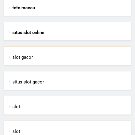
toto macau
situs slot online
slot gacor
situs slot gacor
slot
slot