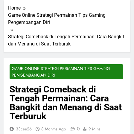
Home
Game Online Strategi Permainan Tips Gaming
Pengembangan Diri
Strategi Comeback di Tengah Permainan: Cara Bangkit
dan Menang di Saat Terburuk
GAME ONLINE STRATEGI PERMAINAN TIPS GAMING
PENGEMBANGAN DIRI
Strategi Comeback di
Tengah Permainan: Cara
Bangkit dan Menang di Saat
Terburuk
0
33cee26
8 Months Ago
9 Mins